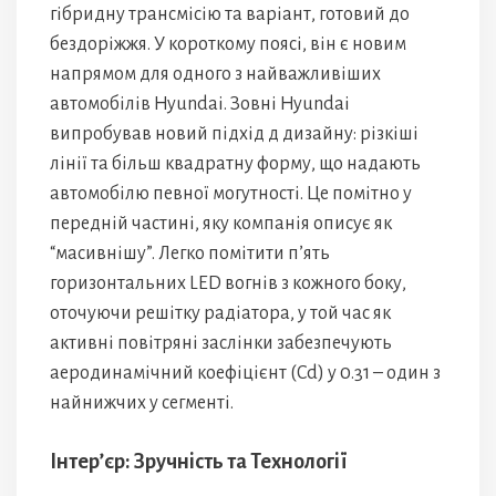
гібридну трансмісію та варіант, готовий до
бездоріжжя. У короткому поясі, він є новим
напрямом для одного з найважливіших
автомобілів Hyundai. Зовні Hyundai
випробував новий підхід д дизайну: різкіші
лінії та більш квадратну форму, що надають
автомобілю певної могутності. Це помітно у
передній частині, яку компанія описує як
“масивнішу”. Легко помітити п’ять
горизонтальних LED вогнів з кожного боку,
оточуючи решітку радіатора, у той час як
активні повітряні заслінки забезпечують
аеродинамічний коефіцієнт (Cd) у 0.31 – один з
найнижчих у сегменті.
Інтер’єр: Зручність та Технології