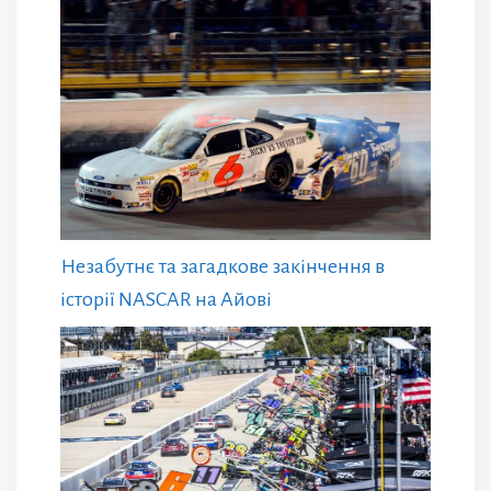
Незабутнє та загадкове закінчення в
історії NASCAR на Айові