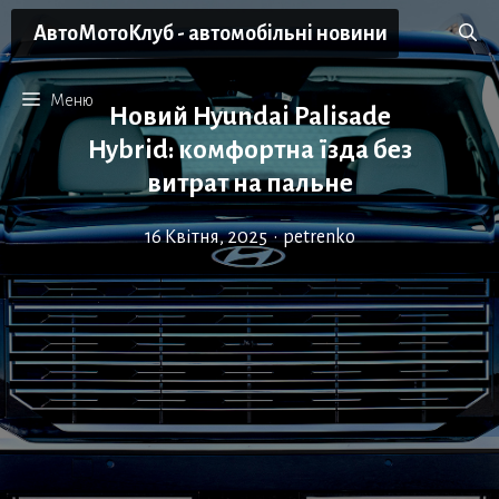
Перейти
АвтоМотоКлуб - автомобільні новини
до
вмісту
Меню
Новий Hyundai Palisade
Hybrid: комфортна їзда без
витрат на пальне
16 Квітня, 2025
•
petrenko