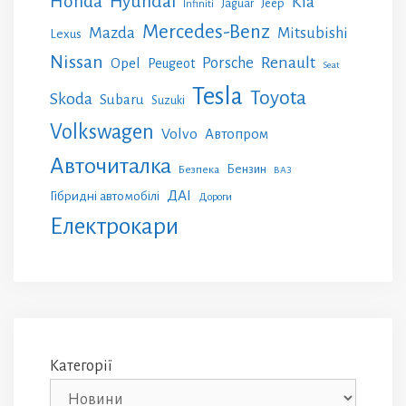
Honda
Hyundai
Kia
Jeep
Jaguar
Infiniti
Mercedes-Benz
Mazda
Mitsubishi
Lexus
Nissan
Renault
Porsche
Opel
Peugeot
Seat
Tesla
Toyota
Skoda
Subaru
Suzuki
Volkswagen
Volvo
Автопром
Авточиталка
Бензин
Безпека
ВАЗ
ДАІ
Гібридні автомобілі
Дороги
Електрокари
Категорії