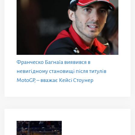
Франческо Багнаїа виявився в
невигідному становищі після титулів
MotoGP, – вважає Кейсі Стоунер