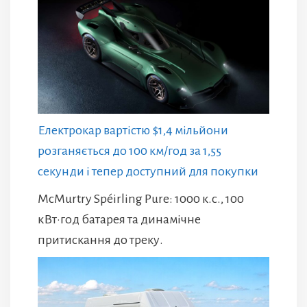
Електрокар вартістю $1,4 мільйони
розганяється до 100 км/год за 1,55
секунди і тепер доступний для покупки
McMurtry Spéirling Pure: 1000 к.с., 100
кВт·год батарея та динамічне
притискання до треку.