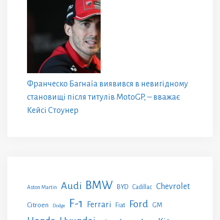
Франческо Багнаїа виявився в невигідному
становищі після титулів MotoGP, – вважає
Кейсі Стоунер
BMW
Audi
Chevrolet
BYD
Cadillac
Aston Martin
F-1
Ford
Ferrari
Citroen
GM
Fiat
Dodge