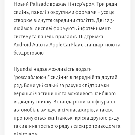
Новий Palisade вражає і інтер’єром. Три ряди
сидінь, панелі з округлими формами – усе це
створює відчуття середини століття. Дві 12.3-
дюймові дисплеї формують інфотейнмент-
систему та панель приладів. Підтримка
Android Auto та Apple CarPlay є стандартною та
бездротовою.
Hyundai надає можливість додати
“розслаблюючі” сидіння в передній та другий
ряд. Вони унікальні за рахунок підтримки
верхньої частини ніг та можливості глибшого
відкидну спинку. В стандартній конфігурації
автомобіль вміщує вісім пасажирів, а також
пропонуються капітанські крісла другого ряду
та сидіння третього ряду з електроприводом та
підігрівом.