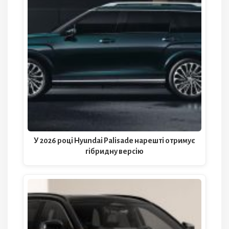
У 2026 році Hyundai Palisade нарешті отримує
гібридну версію