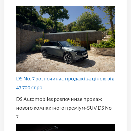
DS No. 7 розпочинає продажі за ціною від
47 700 євро
DS Automobiles розпочинає продаж
нового компактного преміум-SUV DS No.
7.