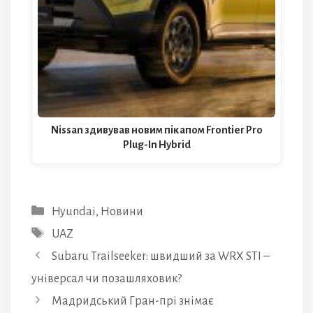
Nissan здивував новим пікапом Frontier Pro
Plug-In Hybrid
Категорії
Hyundai
,
Новини
Позначки
UAZ
Subaru Trailseeker: швидший за WRX STI –
універсал чи позашляховик?
Мадридський Гран-прі знімає