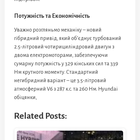
Потужність та Економічність
Уважно розгляньмо механіку – новий
гібридний привід, який об’єднує турбований
2.5-літровий чотирициліндровий двигун з
двома електромоторами, забезпечуючи
сумарну потужність у 329 кінських сил та 339
Нм крутного моменту. Стандартний
негибридний варіант – це 3.5-літровий
атмосферний V6 з 287 к.с. та 260 Нм. Hyundai
обіцянки,
Related Posts: