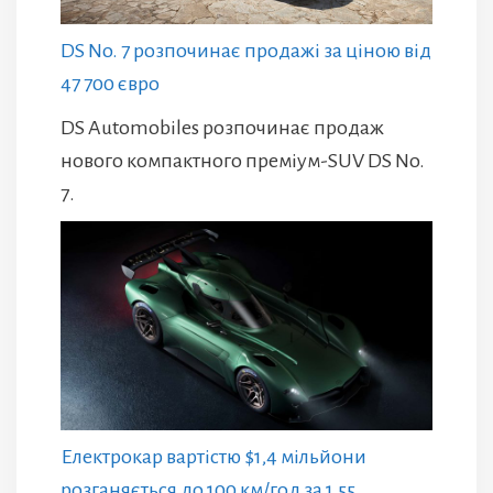
DS No. 7 розпочинає продажі за ціною від
47 700 євро
DS Automobiles розпочинає продаж
нового компактного преміум-SUV DS No.
7.
Електрокар вартістю $1,4 мільйони
розганяється до 100 км/год за 1,55