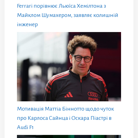
Ferrari порівнює Льюїса Хемілтона з
Майклом Шумахером, заявляє колишній
інженер
Мотивація Маттіа Біннотто щодо чуток
про Карлоса Сайнца і Оскара Піастрі в
Audi F1