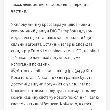
також дещо змінене оформлення передньої
частини.
У силову лінійку кросовера увійшов новий
економічний двигун DIG-T з турбонаддувом і
віддачею 115 к.с., а також вдосконалений 190-
сильний агрегат. Останній тепер відповідає
стандарту Euro 6 і має рівень емісії CO₂ на рівні
139 г/км, що для такої потужності дуже
непоганий показник.
Крім того, для Nissan Juke як і раніше будуть
доступні двигуни потужністю 94, 110 і 117 к.с.
Кросовер отримав нову аудисостему, фірмову
комунікаційну систему нового покоління і деякі
системи активної безпеки. Крім того, в якості