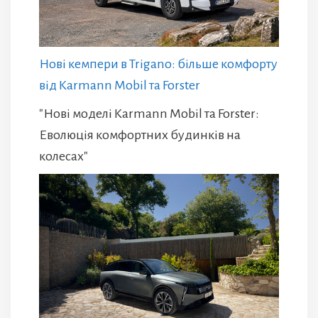
Нові кемпери в Trigano: більше комфорту
від Karmann Mobil та Forster
"Нові моделі Karmann Mobil та Forster:
Еволюція комфортних будинків на
колесах"