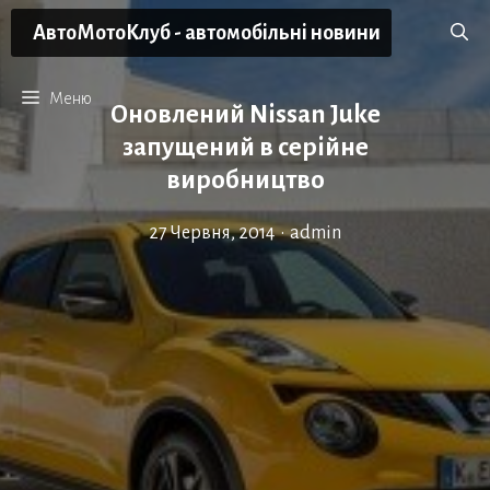
Перейти
АвтоМотоКлуб - автомобільні новини
до
вмісту
Меню
Оновлений Nissan Juke
запущений в серійне
виробництво
27 Червня, 2014
•
admin