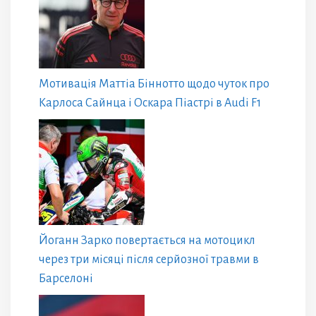
Мотивація Маттіа Біннотто щодо чуток про
Карлоса Сайнца і Оскара Піастрі в Audi F1
Йоганн Зарко повертається на мотоцикл
через три місяці після серйозної травми в
Барселоні