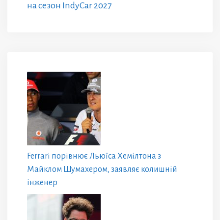
на сезон IndyCar 2027
Ferrari порівнює Льюїса Хемілтона з
Майклом Шумахером, заявляє колишній
інженер