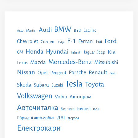
BMW
Audi
BYD
Cadillac
Aston Martin
F-1
Ford
Chevrolet
Ferrari
Citroen
Fiat
Dodge
Honda
Hyundai
Kia
GM
Jeep
Jaguar
Infiniti
Mercedes-Benz
Mazda
Mitsubishi
Lexus
Nissan
Renault
Porsche
Opel
Peugeot
Seat
Tesla
Toyota
Skoda
Subaru
Suzuki
Volkswagen
Volvo
Автопром
Авточиталка
Бензин
Безпека
ВАЗ
ДАІ
Гібридні автомобілі
Дороги
Електрокари