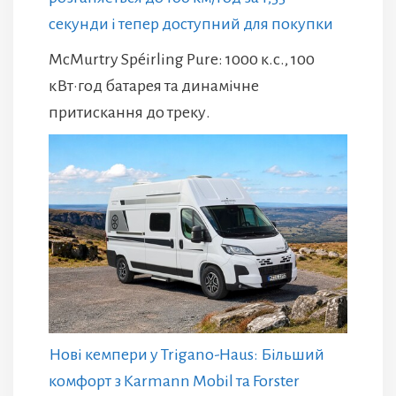
секунди і тепер доступний для покупки
McMurtry Spéirling Pure: 1000 к.с., 100
кВт·год батарея та динамічне
притискання до треку.
Нові кемпери у Trigano-Haus: Більший
комфорт з Karmann Mobil та Forster