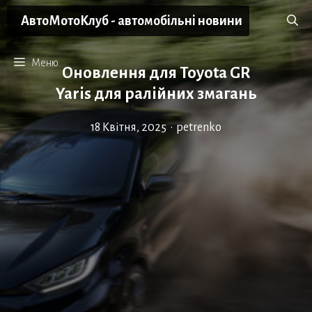
Перейти
АвтоМотоКлуб - автомобільні новини
до
вмісту
Меню
Оновлення для Toyota GR
Yaris для ралійних змагань
18 Квітня, 2025
•
petrenko