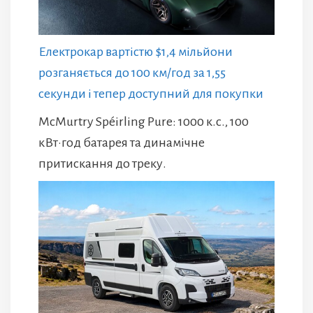
Електрокар вартістю $1,4 мільйони
розганяється до 100 км/год за 1,55
секунди і тепер доступний для покупки
McMurtry Spéirling Pure: 1000 к.с., 100
кВт·год батарея та динамічне
притискання до треку.