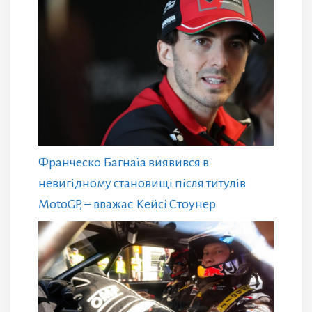
Франческо Багнаїа виявився в
невигідному становищі після титулів
MotoGP, – вважає Кейсі Стоунер