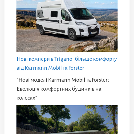
Нові кемпери в Trigano: більше комфорту
від Karmann Mobil та Forster
"Нові моделі Karmann Mobil та Forster:
Еволюція комфортних будинків на
колесах"