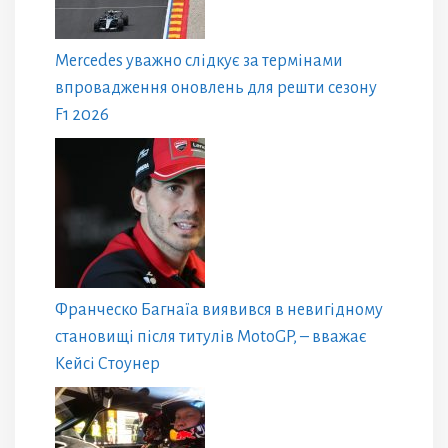
Mercedes уважно слідкує за термінами
впровадження оновлень для решти сезону
F1 2026
Франческо Багнаїа виявився в невигідному
становищі після титулів MotoGP, – вважає
Кейсі Стоунер