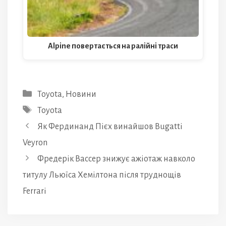
Alpine повертається на ралійні траси
Категорії
Toyota
,
Новини
Позначки
Toyota
Як Фердинанд Пієх винайшов Bugatti
Veyron
Фредерік Вассер знижує ажіотаж навколо
титулу Льюїса Хемілтона після труднощів
Ferrari