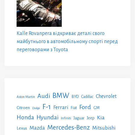
Kalle Rovanpera відкриває деталі свого
майбутнього в автомобільному спорті перед
переговорами з Toyota
BMW
Audi
Chevrolet
BYD
Cadillac
Aston Martin
F-1
Ford
Ferrari
Citroen
GM
Fiat
Dodge
Honda
Hyundai
Kia
Jeep
Jaguar
Infiniti
Mercedes-Benz
Mazda
Mitsubishi
Lexus