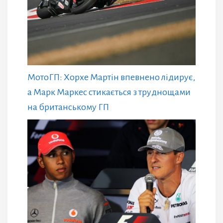
МотоГП: Хорхе Мартін впевнено лідирує,
а Марк Маркес стикається з труднощами
на британському ГП