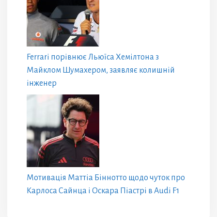
Ferrari порівнює Льюїса Хемілтона з
Майклом Шумахером, заявляє колишній
інженер
Мотивація Маттіа Біннотто щодо чуток про
Карлоса Сайнца і Оскара Піастрі в Audi F1