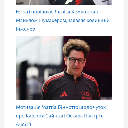
Ferrari порівнює Льюїса Хемілтона з
Майклом Шумахером, заявляє колишній
інженер
Мотивація Маттіа Біннотто щодо чуток
про Карлоса Сайнца і Оскара Піастрі в
Audi F1