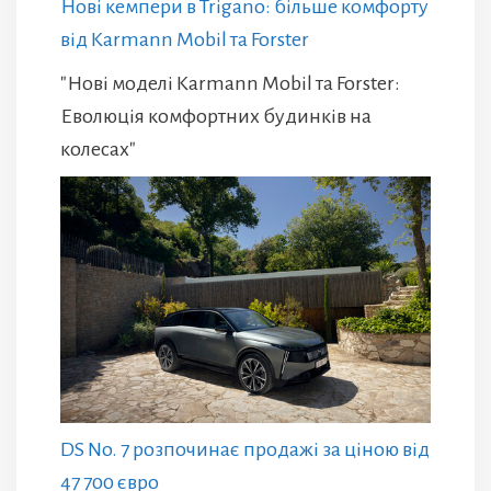
Нові кемпери в Trigano: більше комфорту
від Karmann Mobil та Forster
"Нові моделі Karmann Mobil та Forster:
Еволюція комфортних будинків на
колесах"
DS No. 7 розпочинає продажі за ціною від
47 700 євро