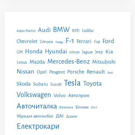
BMW
Audi
BYD
Cadillac
Aston Martin
F-1
Ford
Chevrolet
Ferrari
Citroen
Fiat
Dodge
Honda
Hyundai
Kia
GM
Jeep
Jaguar
Infiniti
Mercedes-Benz
Mazda
Mitsubishi
Lexus
Nissan
Renault
Porsche
Opel
Peugeot
Seat
Tesla
Toyota
Skoda
Subaru
Suzuki
Volkswagen
Volvo
Автопром
Авточиталка
Бензин
Безпека
ВАЗ
ДАІ
Гібридні автомобілі
Дороги
Електрокари