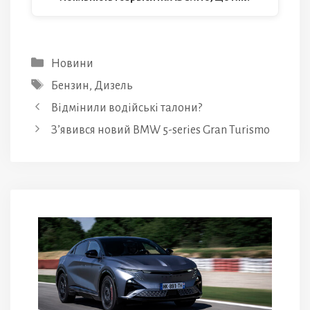
Категорії
Новини
Позначки
Бензин
,
Дизель
Відмінили водійські талони?
З’явився новий BMW 5-series Gran Turismo