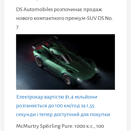
DS Automobiles розпочинає продаж
нового компактного преміум-SUV DS No.
7.
Електрокар вартістю $1,4 мільйони
розганяється до 100 км/год за 1,55
секунди і тепер доступний для покупки
McMurtry Spéirling Pure: 1000 к.с., 100