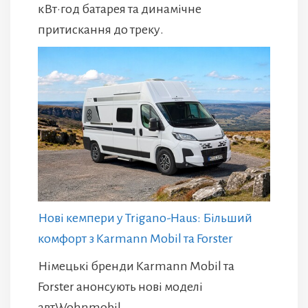
кВт·год батарея та динамічне
притискання до треку.
Нові кемпери у Trigano-Haus: Більший
комфорт з Karmann Mobil та Forster
Німецькі бренди Karmann Mobil та
Forster анонсують нові моделі
автWohnmobil.