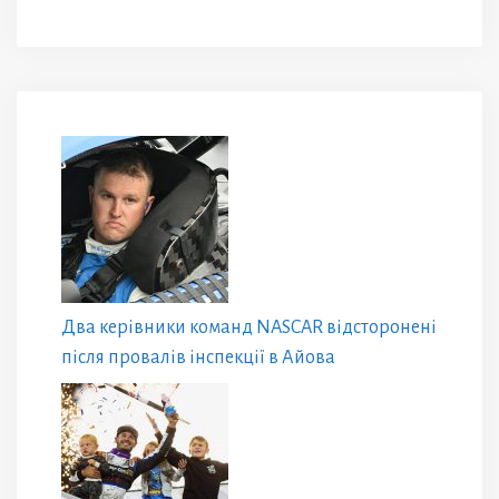
Два керівники команд NASCAR відсторонені
після провалів інспекції в Айова