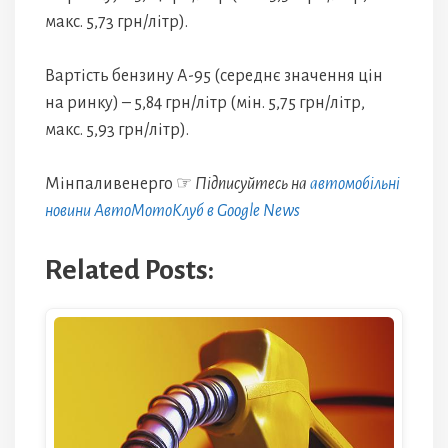
макс. 5,73 грн/літр).
Вартість бензину А-95 (середнє значення цін
на ринку) – 5,84 грн/літр (мін. 5,75 грн/літр,
макс. 5,93 грн/літр).
Мінпаливенерго ☞
Підписуйтесь на
автомобільні
новини АвтоМотоКлуб в Google News
Related Posts: