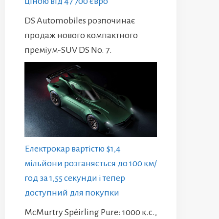
ціною від 47 700 євро
DS Automobiles розпочинає
продаж нового компактного
преміум-SUV DS No. 7.
Електрокар вартістю $1,4
мільйони розганяється до 100 км/
год за 1,55 секунди і тепер
доступний для покупки
McMurtry Spéirling Pure: 1000 к.с.,