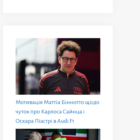
Мотивація Маттіа Біннотто щодо
чуток про Карлоса Сайнца і
Оскара Піастрі в Audi F1