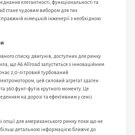
оєднання елегантності, функціональності та
oad стане чудовим вибором для тих
 справжній німецькій інженерії з необхідною
ни
вного списку двигунів, доступних для ринку
ла, що A6 Allroad запуститься з інноваційним
ючає 2,0-літровий турбований
лектромотором, цей силовий агрегат здатен
 та 360 фунт-футів крутного моменту. Це
денням на дорозі та ефективним у сенсі
і опції для американського ринку поки що не
я більш детальною інформацією ближче до