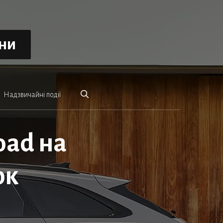
ини
Надзвичайні події
oad на
ок