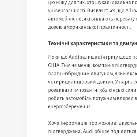
цю нішу для тих, хто шукає ідеальне п
універсальності. Виявляється, що Allr
автомобілістів, які віддають перевагу
дозою американської практичності.
Технічні характеристики та двигу
Поки що Audi залишає інтригу щодо по
США. Тим не менш, компанія підтверди
плагін-гібридним двигуном, який вкл
чотирициліндровий двигун. У парі з е
розвивати імпозантні 362 кінські сили
робить автомобіль потужним вперед ве
енергозбереження.
Хоча інформація про можливі дизельн
підтверджена, Audi обіцяє поділитис