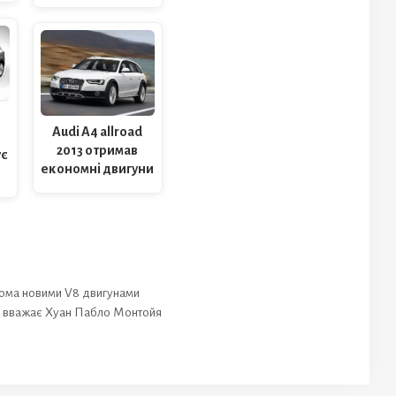
Audi A4 allroad
2013 отримав
ує
економні двигуни
двома новими V8 двигунами
, вважає Хуан Пабло Монтойя