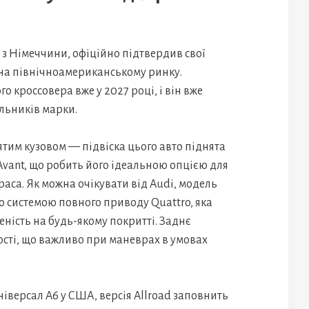
 з Німеччини, офіційно підтвердив свої
 на північноамериканському ринку.
 кроссовера вже у 2027 році, і він вже
льників марки.
ятим кузовом — підвіска цього авто піднята
Avant, що робить його ідеальною опцією для
раса. Як можна очікувати від Audi, модель
ю системою повного приводу Quattro, яка
еність на будь-якому покритті. Заднє
сті, що важливо при маневрах в умовах
іверсал A6 у США, версія Allroad заповнить