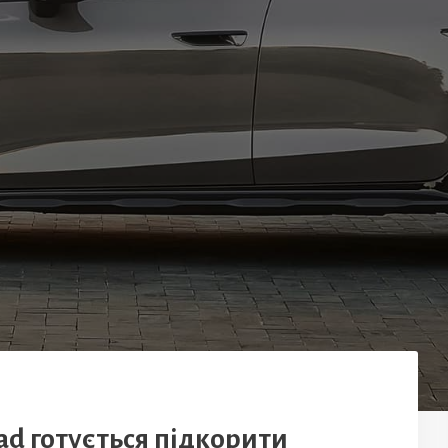
oad готується підкорити