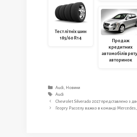
Тест літніх шин
185/60 R14
Продаж
кредитних
автомобілів рят
авторинок
Категорії
Audi
,
Новини
Позначки
Audi
Chevrolet Silverado 2027 представлено з 
Георгу Расселу важко в команді Mercedes