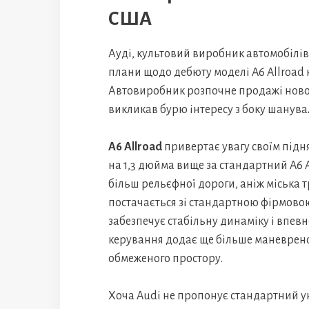
США
Ауді, культовий виробник автомобілів
плани щодо дебюту моделі A6 Allroad
Автовиробник розпочне продажі нового
викликав бурю інтересу з боку шанува
A6 Allroad
привертає увагу своїм підн
на 1,3 дюйма вище за стандартний A6 
більш рельєфної дороги, аніж міська т
постачається зі стандартною фірмово
забезпечує стабільну динаміку і впевн
керування додає ще більше маневрено
обмеженого простору.
Хоча Audi не пропонує стандартний ун