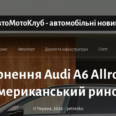
тоМотоКлуб - автомобільні нов
ізнес
Автоспорт
Дороги та інфраструктура
Статті
нення Audi A6 Allr
мериканський рин
17 Червня, 2026
•
petrenko