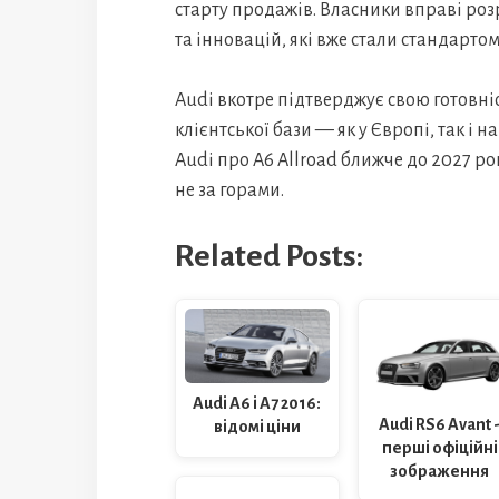
старту продажів. Власники вправі роз
та інновацій, які вже стали стандарто
Audi вкотре підтверджує свою готовн
клієнтської бази — як у Європі, так і 
Audi про A6 Allroad ближче до 2027 ро
не за горами.
Related Posts:
Audi A6 і A7 2016:
Audi RS6 Avant 
відомі ціни
перші офіційні
зображення