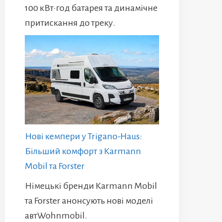
100 кВт·год батарея та динамічне
притискання до треку.
Нові кемпери у Trigano-Haus:
Більший комфорт з Karmann
Mobil та Forster
Німецькі бренди Karmann Mobil
та Forster анонсують нові моделі
автWohnmobil.