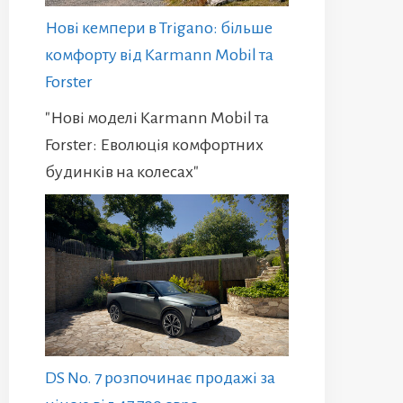
Нові кемпери в Trigano: більше
комфорту від Karmann Mobil та
Forster
"Нові моделі Karmann Mobil та
Forster: Еволюція комфортних
будинків на колесах"
DS No. 7 розпочинає продажі за