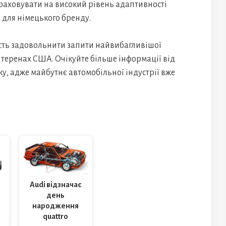
раховувати на високий рівень адаптивності
м для німецького бренду.
ість задовольнити запити найвибагливішої
на теренах США. Очікуйте більше інформації від
ку, адже майбутнє автомобільної індустрії вже
Audi відзначає
-
день
народження
quattro