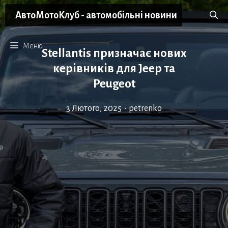
Перейти
АвтоМотоКлуб - автомобільні новини
до
вмісту
Меню
Stellantis призначає нових
керівників для Jeep та
Peugeot
3 Лютого, 2025
•
petrenko