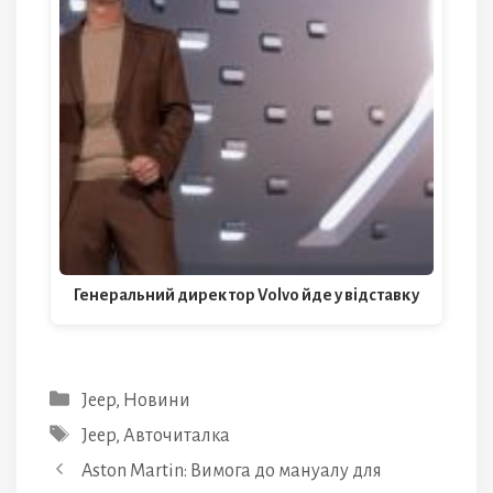
Генеральний директор Volvo йде у відставку
Категорії
Jeep
,
Новини
Позначки
Jeep
,
Авточиталка
Aston Martin: Вимога до мануалу для