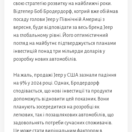
свою стратегію розвитку на найближчі роки.
Відтепер Боб Бродердорф, котрий вже обіймав
посаду голови Jeep у Північній Америці з
вересня, буде відповідати за весь бренд Jeep
на глобальному рівні. Його оптимістичний
погляд на майбутнє підтверджується планами
інвестицій понад три мільярди доларів у
розробку нових автомобілів.
На жаль, продажі Jeep у США зазнали падіння
на 9% у 2024 році. Однак, Бродердорф
сподівається, що нові інвестиції та продукти
допоможуть відновити цей показник. Вони
планують зосередитися на розробці як
легкових, так і позашляхових автомобілів, що
задовольнять потреби сучасних споживачів.
Це може стати вирішальним фактором в