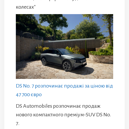
колесах"
DS No. 7 розпочинає продажі за ціною від
47 700 євро
DS Automobiles розпочинає продаж
нового компактного преміум-SUV DS No.
7.