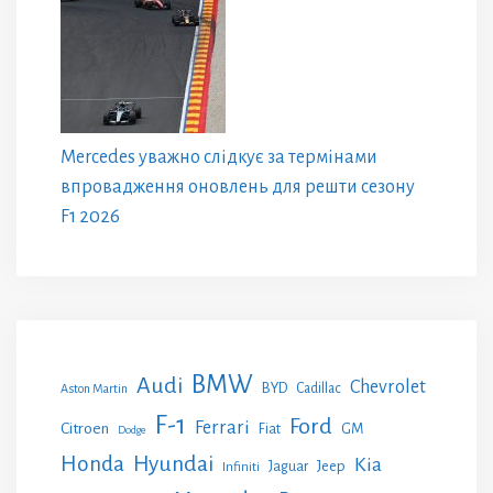
Mercedes уважно слідкує за термінами
впровадження оновлень для решти сезону
F1 2026
BMW
Audi
Chevrolet
BYD
Cadillac
Aston Martin
F-1
Ford
Ferrari
Citroen
GM
Fiat
Dodge
Honda
Hyundai
Kia
Jeep
Jaguar
Infiniti