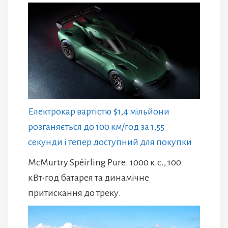
Електрокар вартістю $1,4 мільйони
розганяється до 100 км/год за 1,55
секунди і тепер доступний для покупки
McMurtry Spéirling Pure: 1000 к.с., 100
кВт·год батарея та динамічне
притискання до треку.