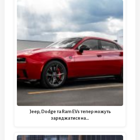
Jeep, Dodge та Ram EVs тепер можуть
заряджатися на…