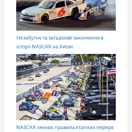
Незабутнє та загадкове закінчення в
історії NASCAR на Айові
NASCAR змінює правила етапних перерв