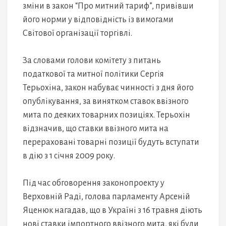
зміни в закон “Про митний тариф”, привівши
його норми у відповідність із вимогами
Світової організації торгівлі.
За словами голови комітету з питань
податкової та митної політики Сергія
Терьохіна, закон набуває чинності з дня його
опублікування, за винятком ставок ввізного
мита по деяких товарних позиціях. Терьохін
відзначив, що ставки ввізного мита на
перераховані товарні позиції будуть вступати
в дію з 1 січня 2009 року.
Під час обговорення законопроекту у
Верховній Раді, голова парламенту Арсеній
Яценюк нагадав, що в Україні з 16 травня діють
нові ставки імпортного ввізного мита, які були