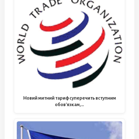
Новий митний тариф суперечить вступним
обов'язкам,…