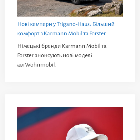
Нові кемпери у Trigano-Haus: Більший
комфорт з Karmann Mobil та Forster
Німецькі бренди Karmann Mobil та
Forster анонсують нові моделі
автWohnmobil.