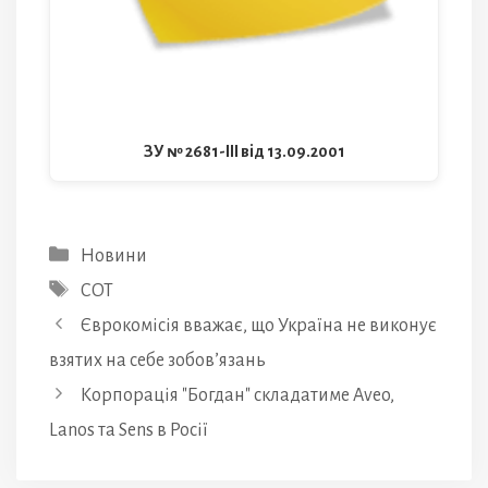
ЗУ № 2681-III від 13.09.2001
Категорії
Новини
Позначки
СОТ
Єврокомісія вважає, що Україна не виконує
взятих на себе зобов’язань
Корпорація "Богдан" складатиме Aveo,
Lanos та Sens в Росії