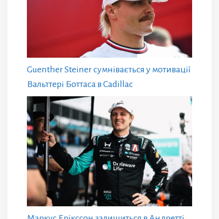
Guenther Steiner сумнівається у мотивації
Вальттері Боттаса в Cadillac
Маркус Ерікссон залишиться в Андретті