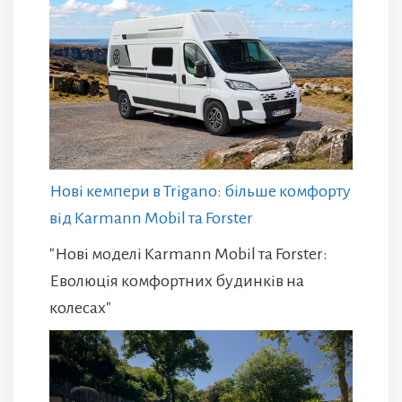
Нові кемпери в Trigano: більше комфорту
від Karmann Mobil та Forster
"Нові моделі Karmann Mobil та Forster:
Еволюція комфортних будинків на
колесах"