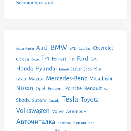
Великої Британії
BMW
Audi
Chevrolet
BYD
Cadillac
Aston Martin
F-1
Ford
Ferrari
Citroen
GM
Fiat
Dodge
Honda
Hyundai
Kia
Jeep
Jaguar
Infiniti
Mercedes-Benz
Mazda
Mitsubishi
Lexus
Nissan
Renault
Porsche
Opel
Peugeot
Seat
Tesla
Toyota
Skoda
Subaru
Suzuki
Volkswagen
Volvo
Автопром
Авточиталка
Бензин
Безпека
ВАЗ