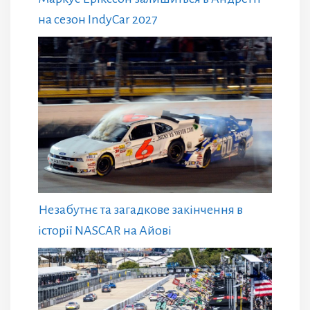
на сезон IndyCar 2027
Незабутнє та загадкове закінчення в
історії NASCAR на Айові