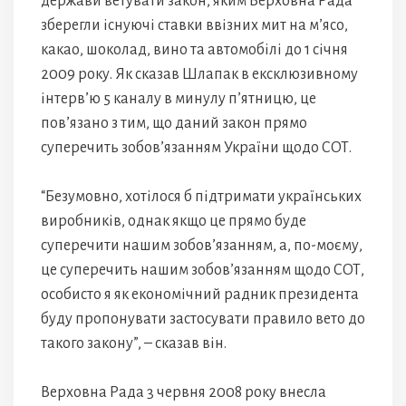
держави ветувати закон, яким Верховна Рада
зберегли існуючі ставки ввізних мит на м’ясо,
какао, шоколад, вино та автомобілі до 1 січня
2009 року. Як сказав Шлапак в ексклюзивному
інтерв’ю 5 каналу в минулу п’ятницю, це
пов’язано з тим, що даний закон прямо
суперечить зобов’язанням України щодо СОТ.
“Безумовно, хотілося б підтримати українських
виробників, однак якщо це прямо буде
суперечити нашим зобов’язанням, а, по-моєму,
це суперечить нашим зобов’язанням щодо СОТ,
особисто я як економічний радник президента
буду пропонувати застосувати правило вето до
такого закону”, – сказав він.
Верховна Рада 3 червня 2008 року внесла