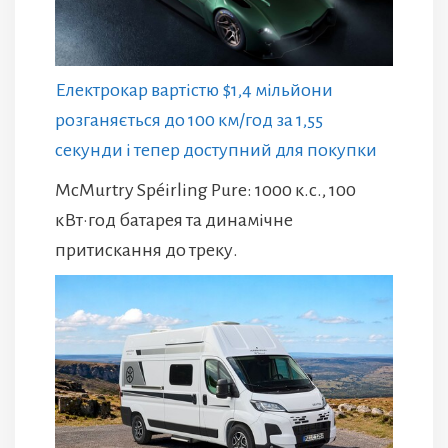
Електрокар вартістю $1,4 мільйони
розганяється до 100 км/год за 1,55
секунди і тепер доступний для покупки
McMurtry Spéirling Pure: 1000 к.с., 100
кВт·год батарея та динамічне
притискання до треку.