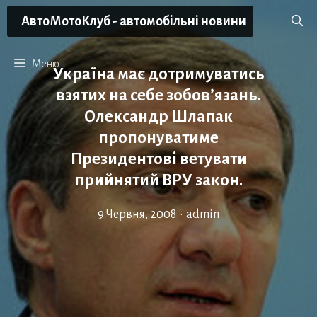
Перейти
АвтоМотоКлуб - автомобільні новини
до
вмісту
Меню
Україна має дотримуватись
взятих на себе зобов’язань.
Олександр Шлапак
пропонуватиме
Президентові ветувати
прийнятий ВРУ закон.
9 Червня, 2008
•
admin