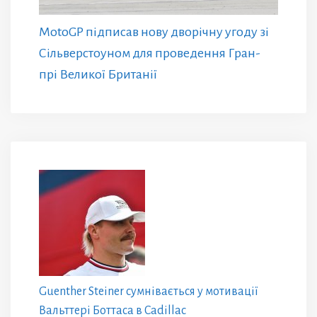
MotoGP підписав нову дворічну угоду зі
Сільверстоуном для проведення Гран-
прі Великої Британії
Guenther Steiner сумнівається у мотивації
Вальттері Боттаса в Cadillac