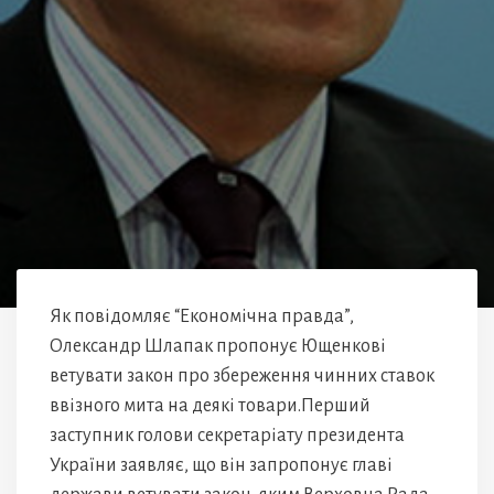
Як повідомляє “Економічна правда”,
Олександр Шлапак пропонує Ющенкові
ветувати закон про збереження чинних ставок
ввізного мита на деякі товари.Перший
заступник голови секретаріату президента
України заявляє, що він запропонує главі