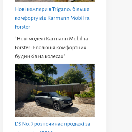
Нові кемпери в Trigano: більше
комфорту від Karmann Mobil та
Forster
"Нові моделі Karmann Mobil та
Forster: Еволюція комфортних
будинків на колесах"
DS No. 7 розпочинає продажі за