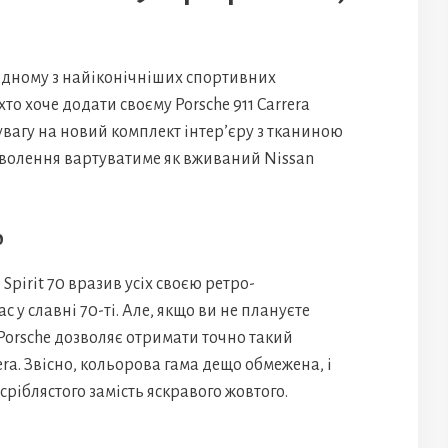
одному з найіконічніших спортивних
хто хоче додати своєму Porsche 911 Carrera
увагу на новий комплект інтер’єру з тканиною
доволення вартуватиме як вживаний Nissan
0
pirit 70 вразив усіх своєю ретро-
с у славні 70-ті. Але, якщо ви не плануєте
 Porsche дозволяє отримати точно такий
rera. Звісно, кольорова гама дещо обмежена, і
сріблястого замість яскравого жовтого.