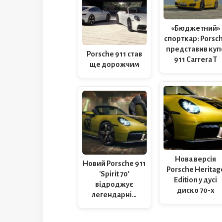
«Бюджетний»
спорткар: Porsc
представив куп
Porsche 911 став
911 Carrera T
ще дорожчим
Нова версія
Новий Porsche 911
Porsche Heritag
'Spirit 70'
Edition у дусі
відроджує
диско 70-х
легендарні…