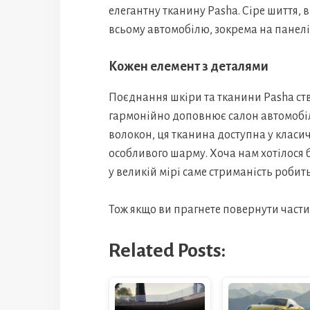
елегантну тканину Pasha. Сіре шиття, 
всьому автомобілю, зокрема на панелі
Кожен елемент з деталями
Поєднання шкіри та тканини Pasha ст
гармонійно доповнює салон автомобіл
волокон, ця тканина доступна у клас
особливого шарму. Хоча нам хотілося 
у великій мірі саме стриманість робит
Тож якщо ви прагнете повернути част
Related Posts: