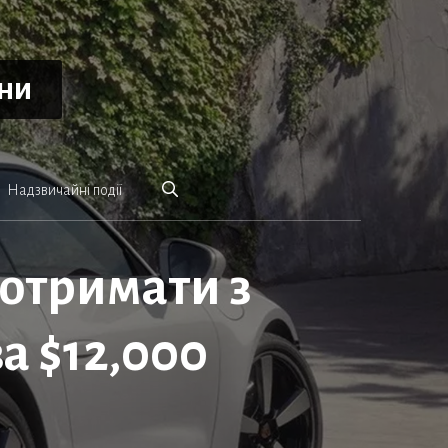
ини
Надзвичайні події
 отримати з
за $12,000