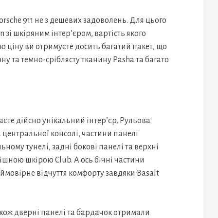
rsche 911 не з дешевих задоволень. Для цього
n зі шкіряним інтер’єром, вартість якого
цю ціну ви отримуєте досить багатий пакет, що
рну та темно-сріблясту тканину Pasha та багато
аєте дійсно унікальний інтер’єр. Рульова
 центральної консолі, частини панелі
ному тунелі, задні бокові панелі та верхні
шною шкірою Club. А ось бічні частини
еймовірне відчуття комфорту завдяки Basalt
також дверні панелі та бардачок отримали