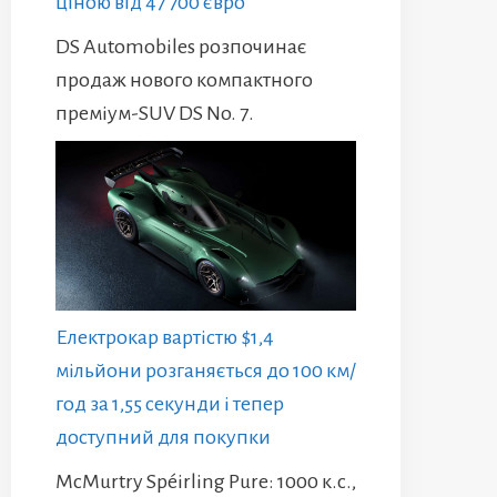
ціною від 47 700 євро
DS Automobiles розпочинає
продаж нового компактного
преміум-SUV DS No. 7.
Електрокар вартістю $1,4
мільйони розганяється до 100 км/
год за 1,55 секунди і тепер
доступний для покупки
McMurtry Spéirling Pure: 1000 к.с.,