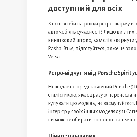
доступний для всіх
Хто не любить трішки ретро-шарму в 
автомобілів сучасності? Якщо ви з тих, 
винятковий штрих, вам слід звернути 
Pasha. Втім, підготуйтеся, адже це за
Versa.
Ретро-відчуття від Porsche Spirit 7
Нещодавно представлений Porsche 911 S
стилістикою, яка одразу ж перенесла на
купувати цю модель, не засмучуйтеся.
інтер’єр у своїх інших моделях 911 Car
ви можете обирати з чорного та темно-
Ціна ретро-шарму