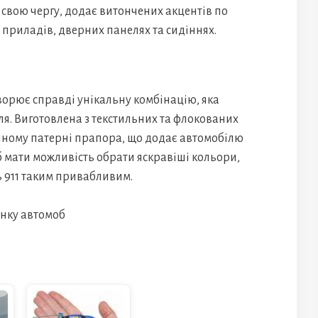
в свою чергу, додає витончених акцентів по
 приладів, дверних панелях та сидіннях.
ворює справді унікальну комбінацію, яка
я. Виготовлена з текстильних та флокованих
ичному патерні прапора, що додає автомобілю
б мати можливість обрати яскравіші кольори,
ь 911 таким привабливим.
инку автомоб