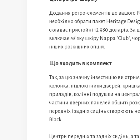
Додання ретро-елементів до вашого Po
необхідно обрати пакет Heritage Desig
складає пристойні 12 980 доларів. За 
включає м\’яку шкіру Nappa “Club”, чо
інших розкішних опцій.
Що входить в комплект
Так, за цю значну інвестицію ви отрим
колонка, підлокітники дверей, кришка
приладів, колінні подушки на централь
частини дверних панелей обшиті розкі
передніх і задніх сидінь створюють н
Black.
Центри передніх та задніх сидінь, а 