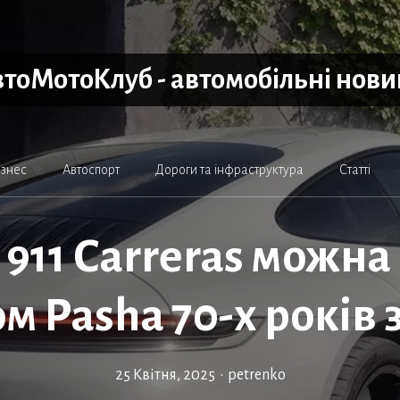
тоМотоКлуб - автомобільні нов
ізнес
Автоспорт
Дороги та інфраструктура
Статті
e 911 Carreras можна
м Pasha 70-х років 
25 Квітня, 2025
•
petrenko