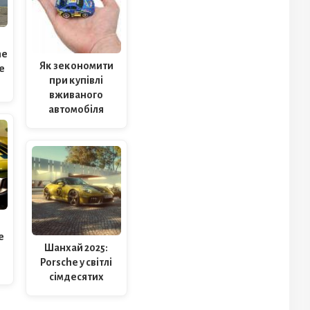
he
Як зекономити
е
при купівлі
вживаного
автомобіля
e
Шанхай 2025:
Porsche у світлі
сімдесятих