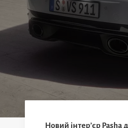
Новий інтер’єр Pasha д