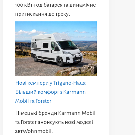
100 кВт·год батарея та динамічне
притискання до треку.
Нові кемпери у Trigano-Haus:
Більший комфорт з Karmann
Mobil та Forster
Німецькі бренди Karmann Mobil
та Forster анонсують нові моделі
автWohnmobil.