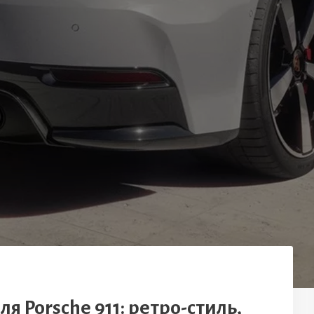
ля Porsche 911: ретро-стиль,