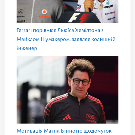
Ferrari порівнює Льюїса Хемілтона з
Майклом Шумахером, заявляє колишній
інженер
Мотивація Маттіа Біннотто щодо чуток