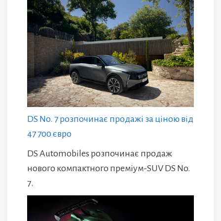
DS No. 7 розпочинає продажі за ціною від
47 700 євро
DS Automobiles розпочинає продаж
нового компактного преміум-SUV DS No.
7.