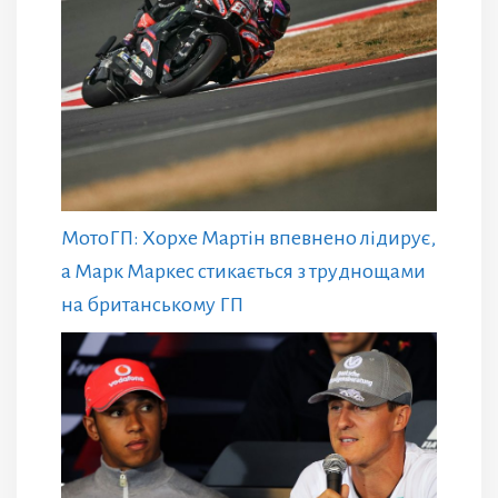
МотоГП: Хорхе Мартін впевнено лідирує,
а Марк Маркес стикається з труднощами
на британському ГП