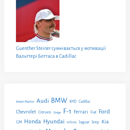
Guenther Steiner сумнівається у мотивації
Вальттері Боттаса в Cadillac
BMW
Audi
BYD
Cadillac
Aston Martin
F-1
Ford
Chevrolet
Ferrari
Citroen
Fiat
Dodge
Honda
Hyundai
Kia
GM
Jeep
Jaguar
Infiniti