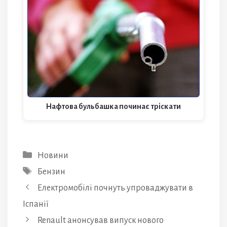
Нафтова бульбашка починає тріскати
Категорії
Новини
Позначки
Бензин
Електромобілі почнуть упроваджувати в
Іспанії
Renault анонсував випуск нового