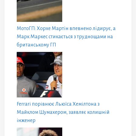
МотоГП: Хорхе Мартін впевнено лідирує, а
Марк Маркес стикається з труднощами на
британському ГП
Ferrari порівнює Льюїса Хемілтона з
Майклом Шумахером, заявляє колишній
інженер