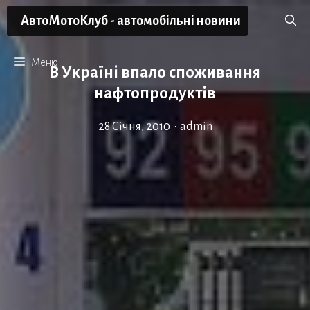
Перейти
АвтоМотоКлуб - автомобільні новини
до
вмісту
Меню
В Україні впало споживання
нафтопродуктів
28 Січня, 2010
•
admin