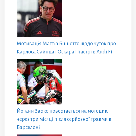
Мотивація Маттіа Біннотто щодо чуток про
Карлоса Сайнца і Оскара Піастрі в Audi F1
Йоганн Зарко повертається на мотоцикл
через три місяці після серйозної травми в
Барселоні