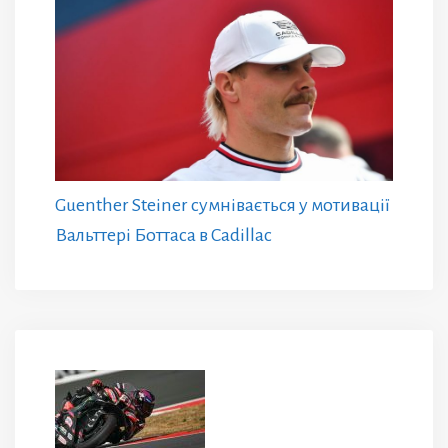
Guenther Steiner сумнівається у мотивації
Вальттері Боттаса в Cadillac