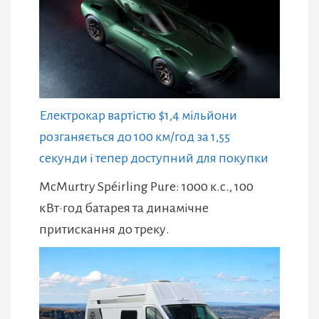
Електрокар вартістю $1,4 мільйони
розганяється до 100 км/год за 1,55
секунди і тепер доступний для покупки
McMurtry Spéirling Pure: 1000 к.с., 100
кВт·год батарея та динамічне
притискання до треку.