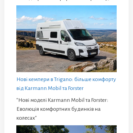
Нові кемпери в Trigano: більше комфорту
від Karmann Mobil та Forster
"Нові моделі Karmann Mobil та Forster:
Еволюція комфортних будинків на
колесах"