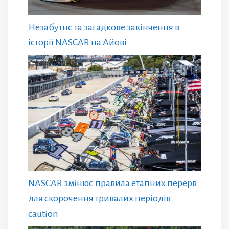
Незабутнє та загадкове закінчення в
історії NASCAR на Айові
NASCAR змінює правила етапних перерв
для скорочення тривалих періодів
caution