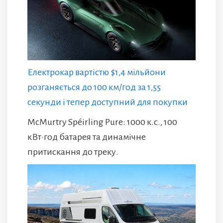
Електрокар вартістю $1,4 мільйони
розганяється до 100 км/год за 1,55
секунди і тепер доступний для покупки
McMurtry Spéirling Pure: 1000 к.с., 100
кВт·год батарея та динамічне
притискання до треку.