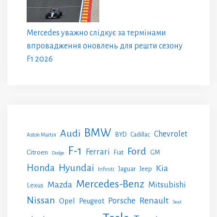
Mercedes уважно слідкує за термінами
впровадження оновлень для решти сезону
F1 2026
BMW
Audi
Chevrolet
BYD
Cadillac
Aston Martin
F-1
Ford
Ferrari
Citroen
GM
Fiat
Dodge
Honda
Hyundai
Kia
Jeep
Jaguar
Infiniti
Mercedes-Benz
Mazda
Mitsubishi
Lexus
Nissan
Renault
Porsche
Opel
Peugeot
Seat