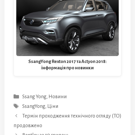
SsangYong Rexton 2017 та Actyon 2018:
інформація про новинки
Категорії
Ssang Yong
,
Новини
Позначки
SsangYong
,
Ціни
Термін проходження технічного огляду (ТО)
продовжено