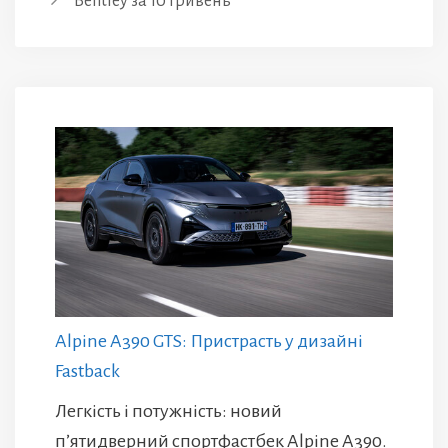
Bentley за 10 гривень
Alpine A390 GTS: Пристрасть у дизайні
Fastback
Легкість і потужність: новий
п’ятидверний спортфастбек Alpine A390.