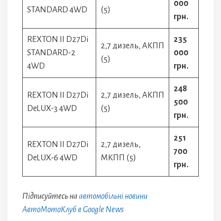
000
STANDARD 4WD
(5)
грн.
REXTON II D27Di
235
2,7 дизель, АКПП
STANDARD-2
000
(5)
4WD
грн.
248
REXTON II D27Di
2,7 дизель, АКПП
500
DeLUX-3 4WD
(5)
грн.
251
REXTON II D27Di
2,7 дизель,
700
DeLUX-6 4WD
МКПП (5)
грн.
Підписуйтесь на
автомобільні новини
АвтоМотоКлуб в Google News