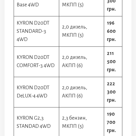
300
Base 4WD
МКПП (5)
грн.
KYRON D20DT
196
2,0 дизель,
STANDARD-3
600
МКПП (5)
4WD
грн.
211
KYRON D20DT
2,0 дизель,
500
COMFORT-3 4WD
АКПП (6)
грн.
222
KYRON D20DT
2,0 дизель,
300
DeLUX-4 4WD
АКПП (6)
грн.
190
KYRON G2,3
2,3 бензин,
700
STANDAD 4WD
МКПП (5)
грн.