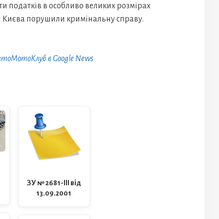
ати податків в особливо великих розмірах
ці Києва порушили кримінальну справу.
АвтоМотоКлуб в Google News
ЗУ № 2681-III від
13.09.2001