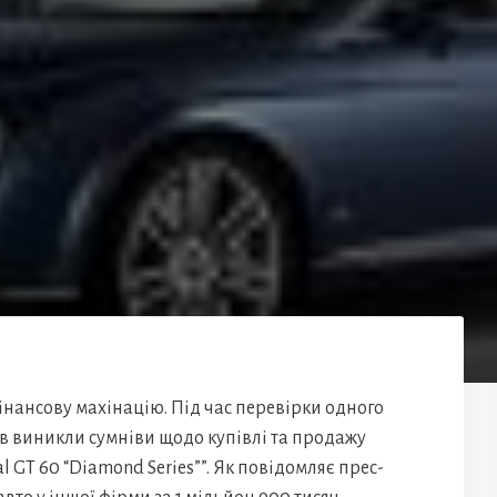
нансову махінацію. Під час перевірки одного
ів виникли сумніви щодо купівлі та продажу
al GT 60 “Diamond Series””. Як повідомляє прес-