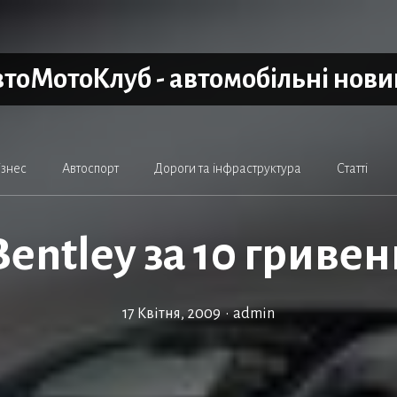
тоМотоКлуб - автомобільні нов
ізнес
Автоспорт
Дороги та інфраструктура
Статті
Bentley за 10 гривен
17 Квітня, 2009
•
admin