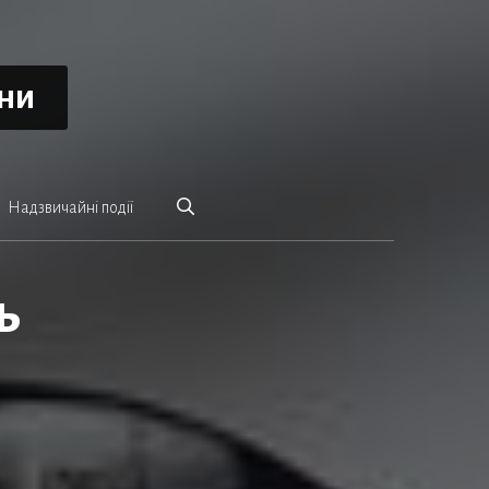
ини
Надзвичайні події
ь