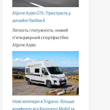
Alpine A390 GTS: Пристрасть у
дизайні Fastback
Легкість і потужність: новий
п’ятидверний спортфастбек
Alpine A390.
Нові кемпери в Trigano: більше
комфорту від Karmann Mobil та