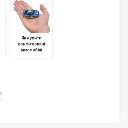
Як купити
конфісковані
автомобілі
ng
лі