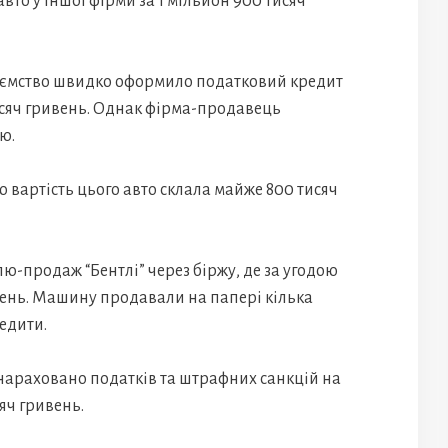
то у іншої фірми за 1 мільйон 900 тисяч
риємство швидко оформило податковий кредит
исяч гривень. Однак фірма-продавець
ю.
ю вартість цього авто склала майже 800 тисяч
ю-продаж “Бентлі” через біржу, де за угодою
вень. Машину продавали на папері кілька
едити.
онараховано податків та штрафних санкцій на
яч гривень.