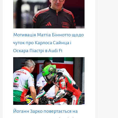
Мотивація Маттіа Біннотто щодо
чуток про Карлоса Сайнца і
Оскара Піастрі в Audi F1
Йоганн Зарко повертається на