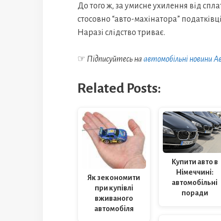
До того ж, за умисне ухилення від спл
стосовно “авто-махінатора” податків
Наразі слідство триває.
☞
Підписуйтесь на
автомобільні новини 
Related Posts:
Купити авто в
Німеччині:
Як зекономити
автомобільні
при купівлі
поради
вживаного
автомобіля