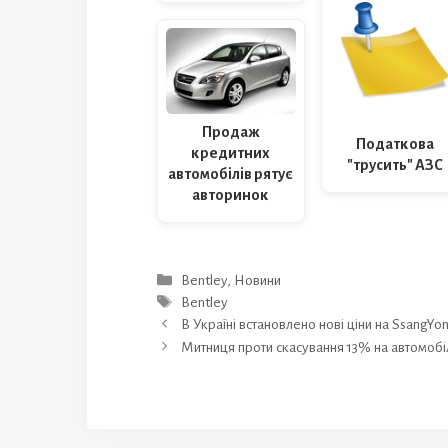
Продаж
Податкова
кредитних
"трусить" АЗС
автомобілів рятує
авторинок
Категорії
Bentley
,
Новини
Позначки
Bentley
В Україні встановлено нові ціни на SsangYo
Митниця проти скасування 13% на автомобі