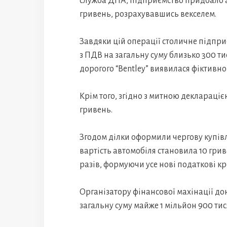
служба ДПА, підприємство придбало ав
гривень, розрахувавшись векселем.
Завдяки цій операції столичне підп
з ПДВ на загальну суму близько 300 т
дорогого “Bentley” виявилася фіктивно
Крім того, згідно з митною деклараціє
гривень.
Згодом ділки оформили чергову купівл
вартість автомобіля становила 10 гри
разів, формуючи усе нові податкові кр
Організатору фінансової махінації д
загальну суму майже 1 мільйон 900 тис