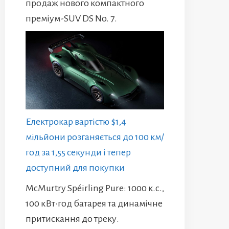
продаж нового компактного
преміум-SUV DS No. 7.
Електрокар вартістю $1,4
мільйони розганяється до 100 км/
год за 1,55 секунди і тепер
доступний для покупки
McMurtry Spéirling Pure: 1000 к.с.,
100 кВт·год батарея та динамічне
притискання до треку.