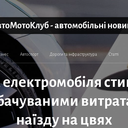
тоМотоКлуб - автомобільні нов
ізнес
Автоспорт
Дороги та інфраструктура
Статті
 електромобіля стик
ачуваними витрат
наїзду на цвях