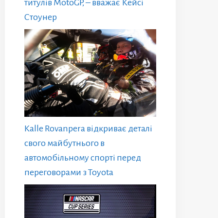
титулів MotoGP, – вважає Кейсі
Стоунер
Kalle Rovanpera відкриває деталі
свого майбутнього в
автомобільному спорті перед
переговорами з Toyota