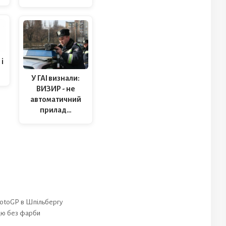
і
У ГАІ визнали:
ВИЗИР - не
автоматичний
прилад…
MotoGP в Шпільбергу
ецю без фарби