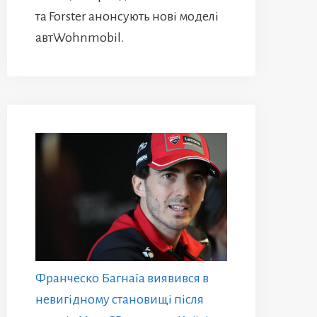
та Forster анонсують нові моделі
автWohnmobil.
Франческо Багнаїа виявився в
невигідному становищі після