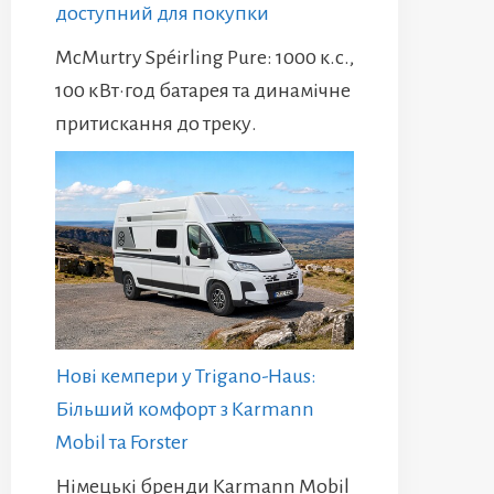
доступний для покупки
McMurtry Spéirling Pure: 1000 к.с.,
100 кВт·год батарея та динамічне
притискання до треку.
Нові кемпери у Trigano-Haus:
Більший комфорт з Karmann
Mobil та Forster
Німецькі бренди Karmann Mobil