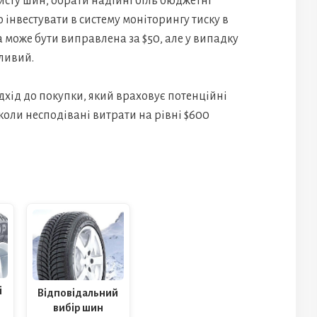
сту шин, обрати надійні біль бюджетні
 інвестувати в систему моніторингу тиску в
 може бути виправлена за $50, але у випадку
ливий.
хід до покупки, який враховує потенційні
коли несподівані витрати на рівні $600
і
Відповідальний
вибір шин