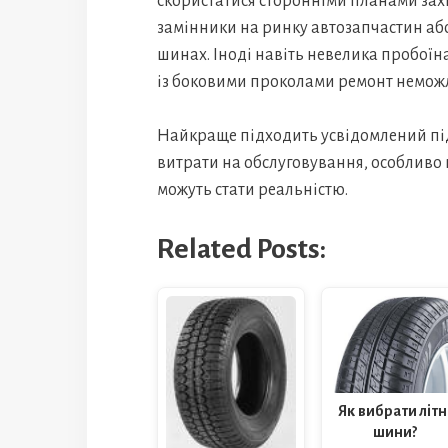
скористатися сторонніми планами захи
замінники на ринку автозапчастин або
шинах. Іноді навіть невелика пробоїна
із боковими проколами ремонт немож
Найкраще підходить усвідомлений під
витрати на обслуговування, особливо 
можуть стати реальністю.
Related Posts:
Як вибрати літн
шини?