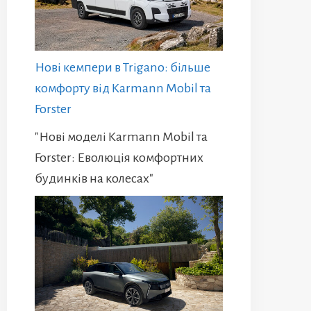
Нові кемпери в Trigano: більше
комфорту від Karmann Mobil та
Forster
"Нові моделі Karmann Mobil та
Forster: Еволюція комфортних
будинків на колесах"