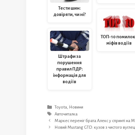
Тести шин:
довіряти, чи ні?
ТОП-10 помилок 
міфів водіїв
Штрафи за
порушення
правил ПДР:
інформація для
водіїв
Категорії
Toyota
,
Новини
Позначки
Авточиталка
Маркес переміг брата Алекс у спринті на 
Новий Mustang GTD: кузов з чистого вугл