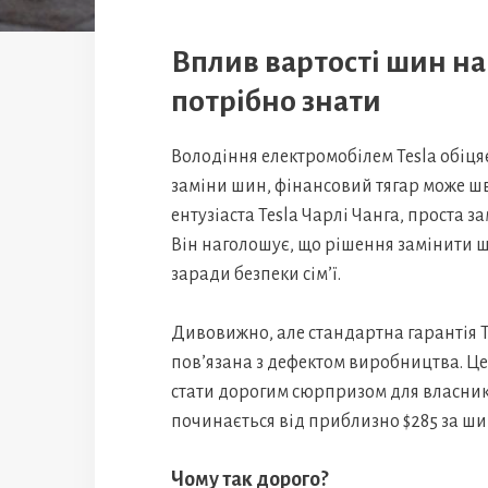
Вплив вартості шин на 
потрібно знати
Володіння електромобілем Tesla обіцяє
заміни шин, фінансовий тягар може шви
ентузіаста Tesla Чарлі Чанга, проста 
Він наголошує, що рішення замінити ш
заради безпеки сім’ї.
Дивовижно, але стандартна гарантія 
пов’язана з дефектом виробництва. Це
стати дорогим сюрпризом для власників
починається від приблизно $285 за шин
Чому так дорого?