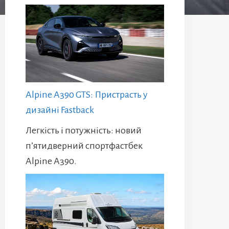
Alpine A390 GTS: Пристрасть у
дизайні Fastback
Легкість і потужність: новий
п’ятидверний спортфастбек
Alpine A390.