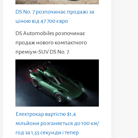
DS No. 7 розпочинає продажі за
ціною від 47 700 євро
DS Automobiles розпочинає
продаж нового компактного
преміум-SUV DS No. 7.
Електрокар вартістю $1,4
мільйони розганяється до 100 км/
год за 1,55 секунди і тепер