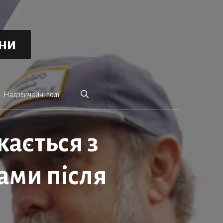
ини
Надзвичайні події
ається з
ами після