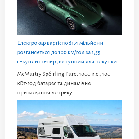
Електрокар вартістю $1,4 мільйони
розганяється до 100 км/год за 1,55
секунди і тепер доступний для покупки
McMurtry Spéirling Pure: 1000 к.с., 100
кВт·год батарея та динамічне
притискання до треку.