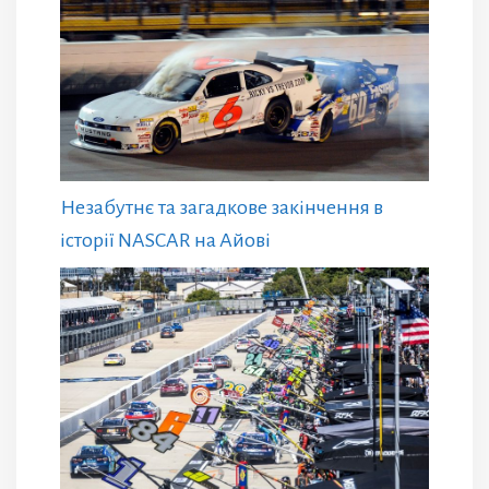
Незабутнє та загадкове закінчення в
історії NASCAR на Айові