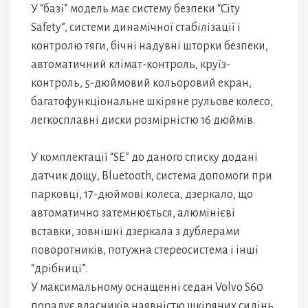
У “базі” модель має систему безпеки “City
Safety”, системи динамічної стабілізації і
контролю тяги, бічні надувні шторки безпеки,
автоматичний клімат-контроль, круїз-
контроль, 5-дюймовий кольоровий екран,
багатофункціональне шкіряне рульове колесо,
легкосплавні диски розмірністю 16 дюймів.
У комплектації “SE” до даного списку додані
датчик дощу, Bluetooth, система допомоги при
парковці, 17-дюймові колеса, дзеркало, що
автоматично затемнюється, алюмінієві
вставки, зовнішні дзеркала з дублерами
поворотників, потужна стереосистема і інші
“дрібниці”.
У максимальному оснащенні седан Volvo S60
порадує власників наявністю шкіряних сидінь