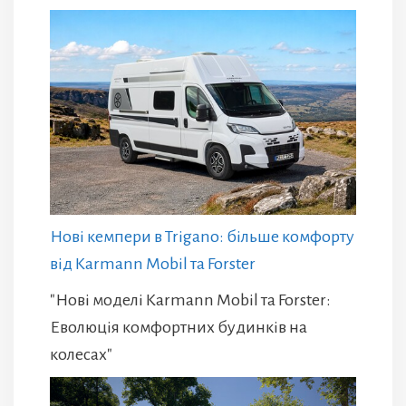
Нові кемпери в Trigano: більше комфорту
від Karmann Mobil та Forster
"Нові моделі Karmann Mobil та Forster:
Еволюція комфортних будинків на
колесах"