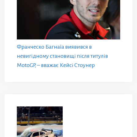
Франческо Багнаїа виявився в
невигідному становищі після титулів
MotoGP, – вважає Кейсі Стоунер