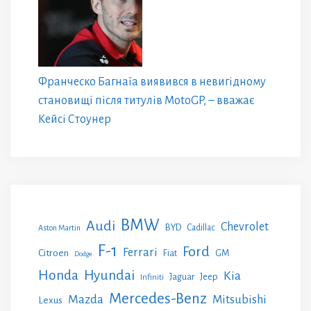
Франческо Багнаїа виявився в невигідному
становищі після титулів MotoGP, – вважає
Кейсі Стоунер
BMW
Audi
Chevrolet
BYD
Cadillac
Aston Martin
F-1
Ford
Ferrari
Citroen
GM
Fiat
Dodge
Honda
Hyundai
Kia
Jeep
Jaguar
Infiniti
Mercedes-Benz
Mazda
Mitsubishi
Lexus