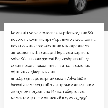
Компанія Volvo оголосила вартість седана S60
нового покоління, прем’єра якого відбулася на
початку минулого місяця на міжнародному
автосалоні в Швейцарії.Першими вартість
Volvo S60 взнали жителі Великобританії, де
седан нового покоління з’явиться в салонах
офіційних ділерів в кінці
літа.Средньорозмірний седан Volvo S60 в
базовій комплектації з 2-літровим дизельним
двигуном потужністю 163 к.с. і обертовим
моментом 400 Нм оцінений в суму 23,295£.