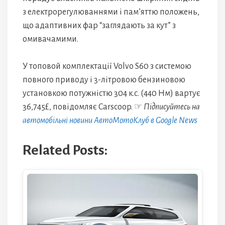
з електрорегулюваннями і пам’яттю положень,
що адаптивних фар “заглядають за кут” з
омивачамими.
У топовой комплектації Volvo S60 з системою
повного приводу і 3-літровою бензиновою
установкою потужністю 304 к.с. (440 Нм) вартує
36,745£, повідомляє Carscoop. ☞
Підписуйтесь на
автомобільні новини АвтоМотоКлуб в Google News
Related Posts: