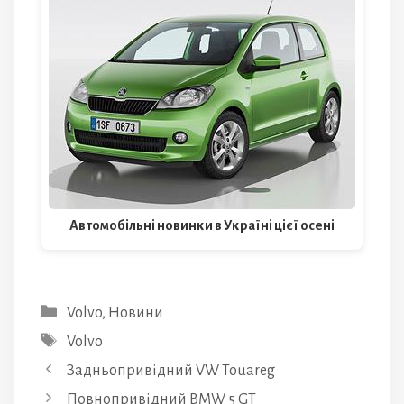
Автомобільні новинки в Україні цієї осені
Категорії
Volvo
,
Новини
Позначки
Volvo
Задньопривідний VW Touareg
Повнопривідний BMW 5 GT