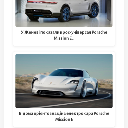
У Женеві показали крос-універсал Porsche
Mission E…
Відома орієнтовна ціна електрокара Porsche
Mission E