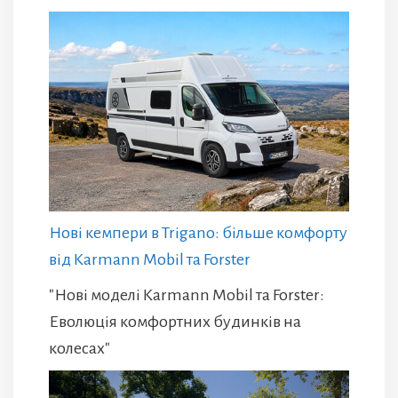
Нові кемпери в Trigano: більше комфорту
від Karmann Mobil та Forster
"Нові моделі Karmann Mobil та Forster:
Еволюція комфортних будинків на
колесах"