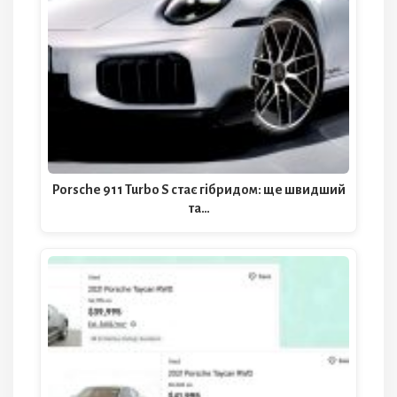
Porsche 911 Turbo S стає гібридом: ще швидший
та…