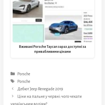
Вживані Porsche Taycan зараз доступні за
привабливими цінами
Категорії
Porsche
Позначки
Porsche
Дебют Jeep Renegade 2019
Ціни на пальне у червні: чого чекати
українським водіям?