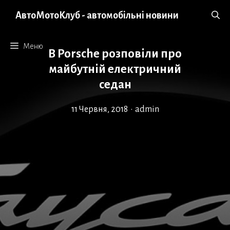
Перейти
АвтоМотоКлуб - автомобільні новини
до
вмісту
Меню
В Porsche розповіли про
майбутній електричний
седан
11 Червня, 2018
•
admin