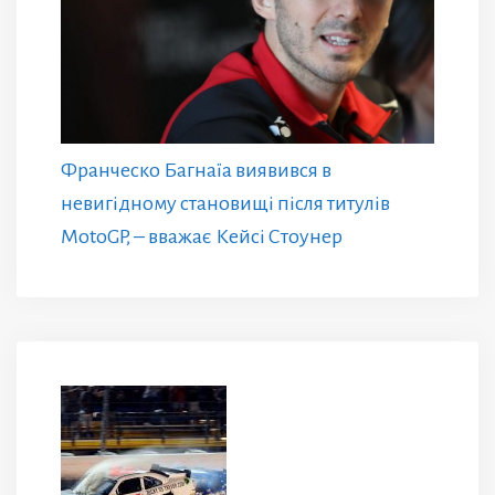
Франческо Багнаїа виявився в
невигідному становищі після титулів
MotoGP, – вважає Кейсі Стоунер