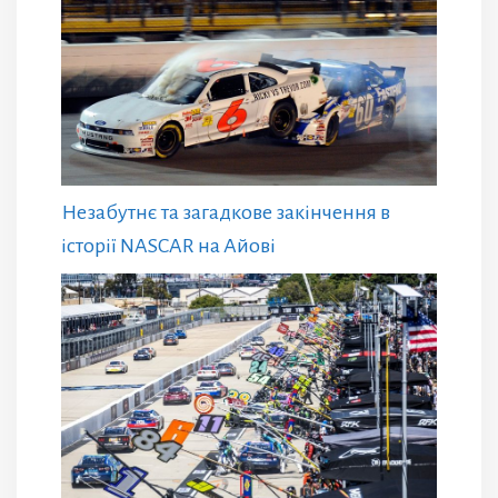
Незабутнє та загадкове закінчення в
історії NASCAR на Айові