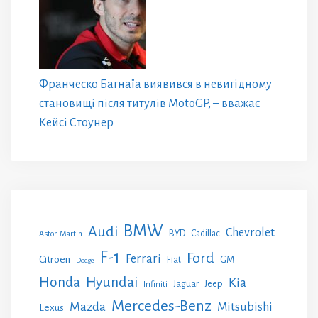
Франческо Багнаїа виявився в невигідному
становищі після титулів MotoGP, – вважає
Кейсі Стоунер
BMW
Audi
Chevrolet
BYD
Cadillac
Aston Martin
F-1
Ford
Ferrari
Citroen
GM
Fiat
Dodge
Honda
Hyundai
Kia
Jeep
Jaguar
Infiniti
Mercedes-Benz
Mazda
Mitsubishi
Lexus