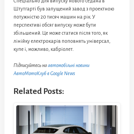
Спеціально для випуску нового седана в
Штутгарті був запущений завод з проектною
потужністю 20 тисяч машин на рік. У
перспективі обсяг випуску може бути
збільшений. Це може статися після того, як
лінійку електрокарів поповнять універсал,
купе і, можливо, кабріолет.
Підписуйтесь на
автомобільні новини
АвтоМотоКлуб в Google News
Related Posts: