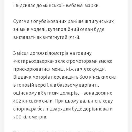
і відсилає до «кінської» емблемі марки.
Судячи з опублікованих раніше шпигунських
знімків моделі, купеподібний седан буде
виглядати як витягнутий 911-й.
З місця до 100 кілометрів на годину
«чотирьохдверка» з електромоторами зможе
прискорюватися менш, ніж за 3,5 секунди.
Віддача моторів перевищить 600 кінських сил
в топовій версії, а в базовому варіанті,
оціненому в 85 тисяч доларів, – вона досягне
402 кінських сили. При цьому дальність ходу
спорткара без підзарядки буде дорівнювати
500 кілометрів.