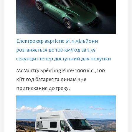
Електрокар вартістю $1,4 мільйони
розганяється до 100 км/год за 1,55
секунди і тепер доступний для покупки
McMurtry Spéirling Pure: 1000 к.с., 100
кВт·год батарея та динамічне
притискання до треку.