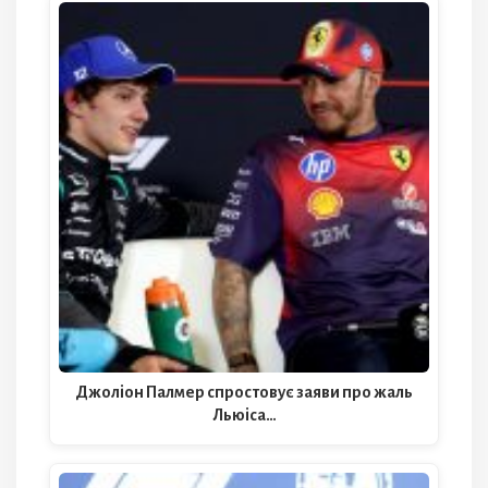
Джоліон Палмер спростовує заяви про жаль
Льюіса…