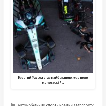
Георгий Рассел став найбільшою жертвою
монегаскїй…
Категорії
Автомобільний спорт - новини автоспорту