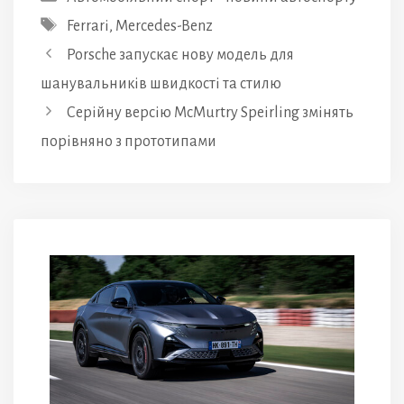
Позначки
Ferrari
,
Mercedes-Benz
Porsche запускає нову модель для
шанувальників швидкості та стилю
Серійну версію McMurtry Speirling змінять
порівняно з прототипами