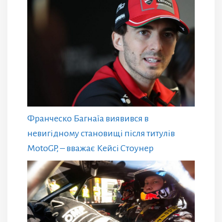
Франческо Багнаїа виявився в
невигідному становищі після титулів
MotoGP, – вважає Кейсі Стоунер