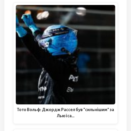
Тото Вольф: Джордж Рассел був "сильнішим" за
Льюїса…