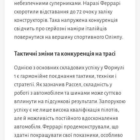
небезпечними суперниками. Наразі Феррарі
скоротили відставання до 72 очок у заліку
конструкторів. Така напружена конкуренція
свідчить про серйозні наміри італійців
повернутися на вершину спортивного Олімпу.
Тактичні зміни та конкуренція на трасі
Однією з основних складових успіху у Формулі
1 є гармонійне поєднання тактики, техніки і
стратегії. Як зазначив Рассел, складність у
роботі з автомобілем та шинами може суттєво
вплинути на підсумкові результати. Запорукою
успіху є не лише висока кваліфікація пілотів,
але й можливість постійного вдосконалення
автомобіля. Феррарі продемонстрували, що
здатні покращувати свої показники, особливо