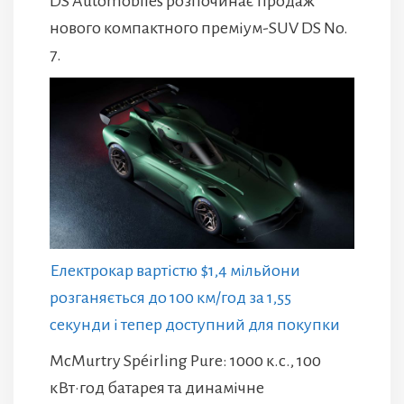
DS Automobiles розпочинає продаж
нового компактного преміум-SUV DS No.
7.
Електрокар вартістю $1,4 мільйони
розганяється до 100 км/год за 1,55
секунди і тепер доступний для покупки
McMurtry Spéirling Pure: 1000 к.с., 100
кВт·год батарея та динамічне