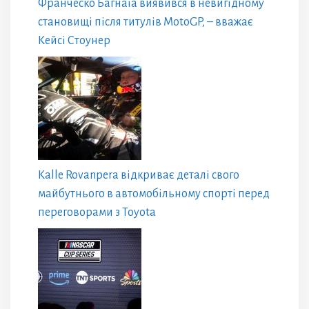
Франческо Багнаїа виявився в невигідному
становищі після титулів MotoGP, – вважає
Кейсі Стоунер
Kalle Rovanpera відкриває деталі свого
майбутнього в автомобільному спорті перед
переговорами з Toyota