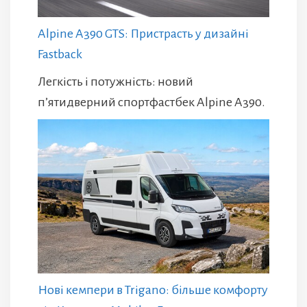
Alpine A390 GTS: Пристрасть у дизайні
Fastback
Легкість і потужність: новий
п’ятидверний спортфастбек Alpine A390.
Нові кемпери в Trigano: більше комфорту