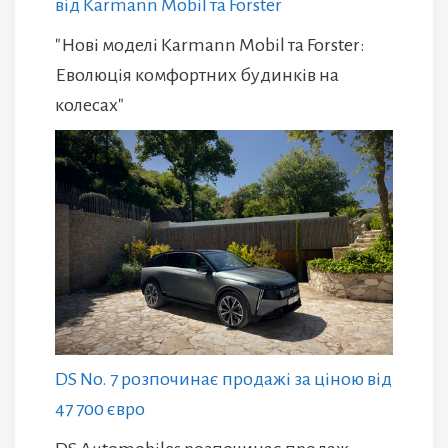
від Karmann Mobil та Forster
"Нові моделі Karmann Mobil та Forster:
Еволюція комфортних будинків на
колесах"
DS No. 7 розпочинає продажі за ціною від
47 700 євро