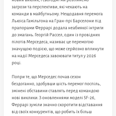
новий виклик, і сьогодні ми розглянемо
загрози та перспективи, які чекають на
команди в майбутньому. Нещодавня перемога
Льюіса Гамільтона на Гран-прі Барселони під
прапорами Феррарі додала неабиякої інтриги
до змагань. Георгій Рассел, один із провідних
пілотів Мерседеса, називає це перемогою
значущою подією, що може серйозно вплинути
на надії Мерседеса завоювати титул у 2026
році.
Попри те, що Мерседес почав сезон
бездоганно, здобувши шість перемог поспіль,
змінені обставини ставлять перед командою
нові виклики. З оновленнями моделі SF-26,
Феррарі зуміли значно скоротити відставання
від своїх конкурентів, що робить їх більш