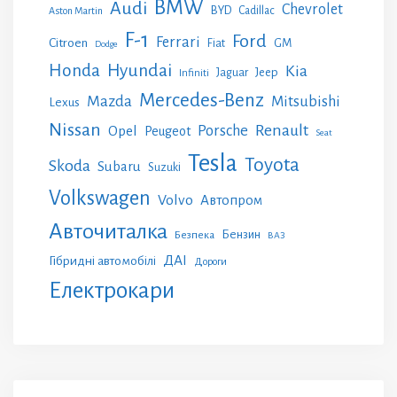
BMW
Audi
Chevrolet
BYD
Cadillac
Aston Martin
F-1
Ford
Ferrari
Citroen
GM
Fiat
Dodge
Honda
Hyundai
Kia
Jeep
Jaguar
Infiniti
Mercedes-Benz
Mazda
Mitsubishi
Lexus
Nissan
Renault
Porsche
Opel
Peugeot
Seat
Tesla
Toyota
Skoda
Subaru
Suzuki
Volkswagen
Volvo
Автопром
Авточиталка
Бензин
Безпека
ВАЗ
ДАІ
Гібридні автомобілі
Дороги
Електрокари