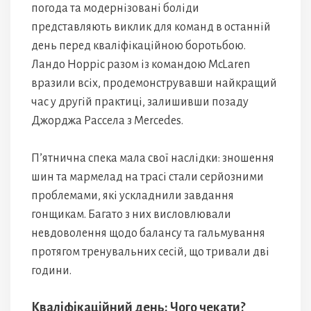
погода та модернізовані боліди
представляють виклик для команд в останній
день перед кваліфікаційною боротьбою.
Ландо Норріс разом із командою McLaren
вразили всіх, продемонструвавши найкращий
час у другій практиці, залишивши позаду
Джорджа Рассела з Mercedes.
П’ятнична спека мала свої наслідки: зношення
шин та мармелад на трасі стали серйозними
проблемами, які ускладнили завдання
гонщикам. Багато з них висловлювали
невдоволення щодо балансу та гальмування
протягом тренувальних сесій, що тривали дві
години.
Кваліфікаційний день: Чого чекати?