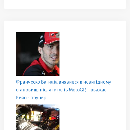
Франческо Багнаїа виявився в невигідному
становищі після титулів MotoGP, – вважає
Кейсі Стоунер