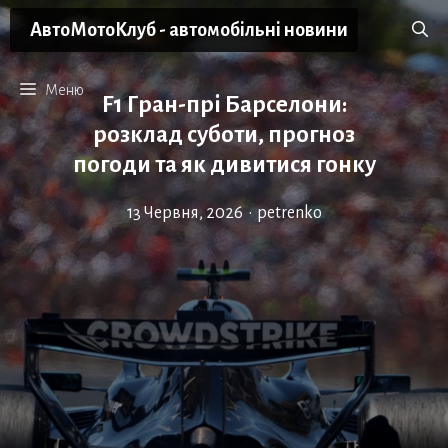
Перейти
АвтоМотоКлуб - автомобільні новини
до
вмісту
Меню
F1 Гран-прі Барселони:
розклад суботи, прогноз
погоди та як дивитися гонку
13 Червня, 2026
•
petrenko