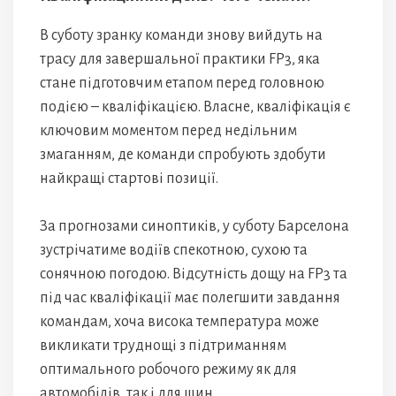
В суботу зранку команди знову вийдуть на
трасу для завершальної практики FP3, яка
стане підготовчим етапом перед головною
подією – кваліфікацією. Власне, кваліфікація є
ключовим моментом перед недільним
змаганням, де команди спробують здобути
найкращі стартові позиції.
За прогнозами синоптиків, у суботу Барселона
зустрічатиме водіїв спекотною, сухою та
сонячною погодою. Відсутність дощу на FP3 та
під час кваліфікації має полегшити завдання
командам, хоча висока температура може
викликати труднощі з підтриманням
оптимального робочого режиму як для
автомобілів, так і для шин.