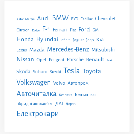
BMW
Audi
Chevrolet
BYD
Cadillac
Aston Martin
F-1
Ford
Ferrari
Citroen
GM
Fiat
Dodge
Honda
Hyundai
Kia
Jeep
Jaguar
Infiniti
Mercedes-Benz
Mazda
Mitsubishi
Lexus
Nissan
Renault
Porsche
Opel
Peugeot
Seat
Tesla
Toyota
Skoda
Subaru
Suzuki
Volkswagen
Volvo
Автопром
Авточиталка
Бензин
Безпека
ВАЗ
ДАІ
Гібридні автомобілі
Дороги
Електрокари