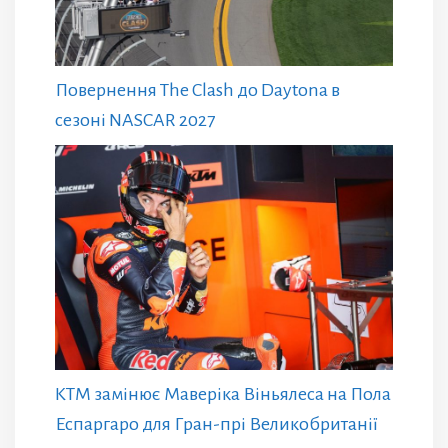
Повернення The Clash до Daytona в
сезоні NASCAR 2027
KTM замінює Маверіка Віньялеса на Пола
Еспаргаро для Гран-прі Великобританії