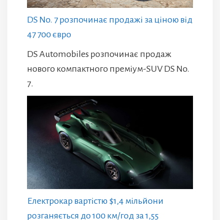
DS No. 7 розпочинає продажі за ціною від
47 700 євро
DS Automobiles розпочинає продаж
нового компактного преміум-SUV DS No.
7.
Електрокар вартістю $1,4 мільйони
розганяється до 100 км/год за 1,55