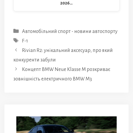
2026…
Категорії
Автомобільний спорт - новини автоспорту
Позначки
F-1
Rivian R2: унікальний аксесуар, про який
конкуренти забули
Концепт BMW Neue Klasse M розкриває
зовнішність електричного BMW M3