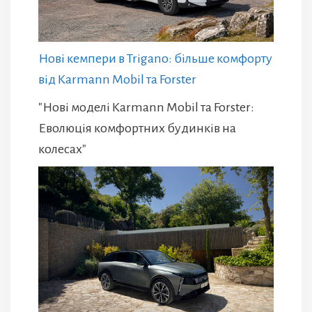
Нові кемпери в Trigano: більше комфорту
від Karmann Mobil та Forster
"Нові моделі Karmann Mobil та Forster:
Еволюція комфортних будинків на
колесах"