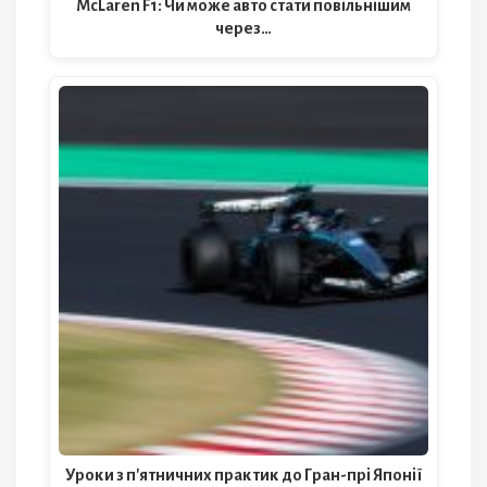
McLaren F1: Чи може авто стати повільнішим
через…
Уроки з п'ятничних практик до Гран-прі Японії