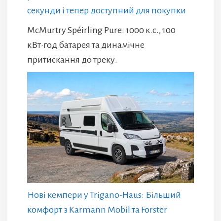
секунди і тепер доступний для покупки
McMurtry Spéirling Pure: 1000 к.с., 100
кВт·год батарея та динамічне
притискання до треку.
Нові кемпери у Trigano-Haus: Більший
комфорт з Karmann Mobil та Forster