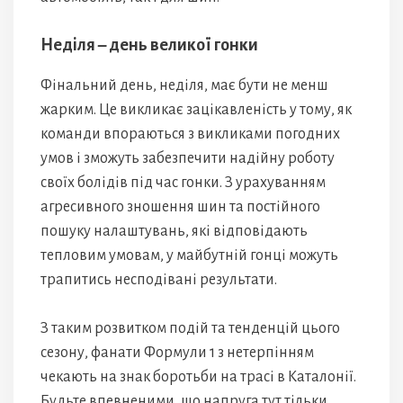
Неділя – день великої гонки
Фінальний день, неділя, має бути не менш
жарким. Це викликає зацікавленість у тому, як
команди впораються з викликами погодних
умов і зможуть забезпечити надійну роботу
своїх болідів під час гонки. З урахуванням
агресивного зношення шин та постійного
пошуку налаштувань, які відповідають
тепловим умовам, у майбутній гонці можуть
трапитись несподівані результати.
З таким розвитком подій та тенденцій цього
сезону, фанати Формули 1 з нетерпінням
чекають на знак боротьби на трасі в Каталонії.
Будьте впевненими, що напруга тут тільки