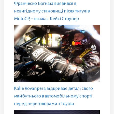
Франческо Багнаїа виявився в
невигідному становищі після титулів
MotoGP, – вважає Кейсі Стоунер
Kalle Rovanpera відкриває деталі свого
майбутнього в автомобільному спорті
перед переговорами з Toyota