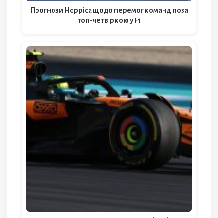
Прогнози Норріса щодо перемог команд поза
топ-четвіркою у F1