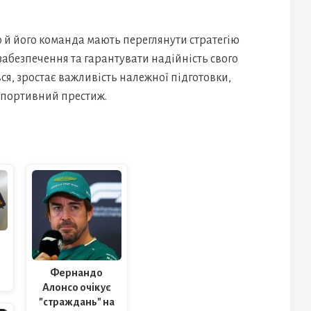
о й його команда мають переглянути стратегію
забезпечення та гарантувати надійність свого
ся, зростає важливість належної підготовки,
спортивний престиж.
Фернандо
Алонсо очікує
"страждань" на