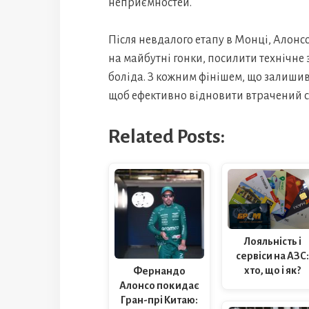
неприємностей.
Після невдалого етапу в Монці, Алонс
на майбутні гонки, посилити технічне 
боліда. З кожним фінішем, що залишив
щоб ефективно відновити втрачений 
Related Posts:
Лояльність і
сервіси на АЗС:
хто, що і як?
Фернандо
Алонсо покидає
Гран-прі Китаю: