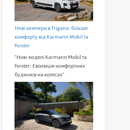
Нові кемпери в Trigano: більше
комфорту від Karmann Mobil та
Forster
"Нові моделі Karmann Mobil та
Forster: Еволюція комфортних
будинків на колесах"