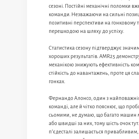
сезоні. Постійні механічні поломки в
команди. Незважаючи на сильні позиці
позитивні перспективи на гонковому т
перешкодою на шляху до успіху.
Статистика сезону підтверджує значимі
хороших результатів. AMR25 демонстр
механікою знижують ефективність ком
стійкість до навантажень, проте ця сл
гонках.
Фернандо Алонсо, один з найповажніш
команді, але й чітко пояснює, що проб
сьомими, не думаю, що багато машин м
або швидші за них, тому шість очок тут
п’єдесталі залишається привабливим,