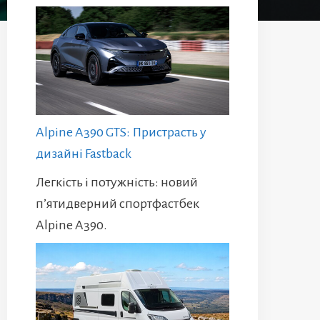
Alpine A390 GTS: Пристрасть у
дизайні Fastback
Легкість і потужність: новий
п’ятидверний спортфастбек
Alpine A390.