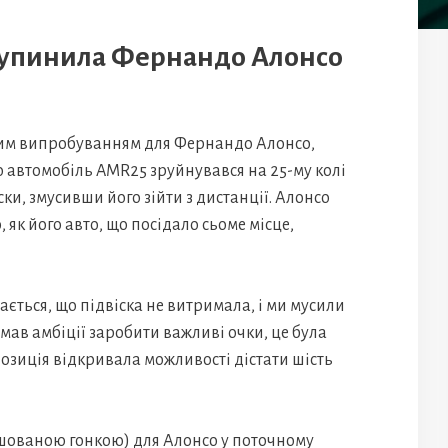
зупинила Фернандо Алонсо
овим випробуванням для Фернандо Алонсо,
 автомобіль AMR25 зруйнувався на 25-му колі
ки, змусивши його зійти з дистанції. Алонсо
, як його авто, що посідало сьоме місце,
дається, що підвіска не витримала, і ми мусили
мав амбіції заробити важливі очки, це була
озиція відкривала можливості дістати шість
ішованою гонкою) для Алонсо у поточному