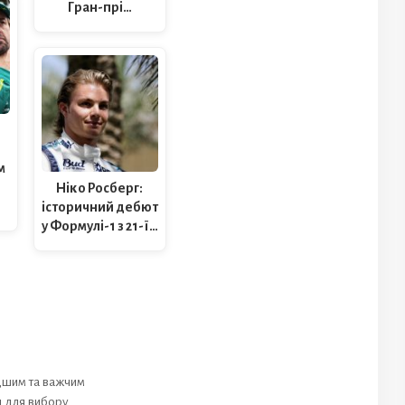
Гран-прі…
о
м
Ніко Росберг:
історичний дебют
у Формулі-1 з 21-ї…
идшим та важчим
и для вибору