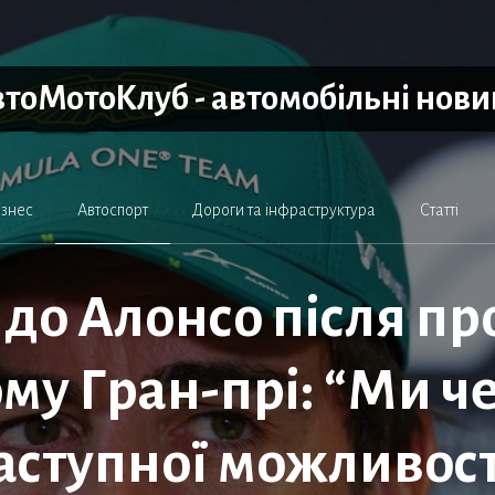
тоМотоКлуб - автомобільні нов
ізнес
Автоспорт
Дороги та інфраструктура
Статті
о Алонсо після пр
ому Гран-прі: “Ми 
аступної можливост