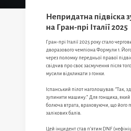
Непридатна підвіска 
на Гран-прі Італії 2025
Гран-прі Італії 2025 року стало черг
дворазового чемпіона Формули 1. Його
через поломку передньої правої підвіс
свідчив про своє засмучення після того
мусили відкликати з гонки.
Іспанський пілот наголошував: “Так, з
зупинити машину.” Для гонщика, який 
болюча втрата, враховуючи, що його п
залікових балів.
Цей інцидент став п’ятим DNF (нефін