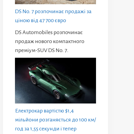
DS No. 7 розпочинає продажі за
ціною від 47 700 євро
DS Automobiles розпочинає
продаж нового компактного
преміум-SUV DS No. 7.
Електрокар вартістю $1,4
мільйони розганяється до 100 км/
год за 1,55 секунди і тепер