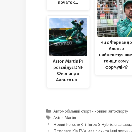
початок…
Чи є Фернанд
Алонсо
найневезучіши
гонщиком у
Aston Martin F1
формулі-1?
розслідує DNF
Фернандо
Алонсо на…
Категорії
Автомобільний спорт - новини автоспорту
Позначки
Aston Martin
Новий Porsche 911 Turbo S Hybrid став шв
Переваги Kia EV9: два люки та інші причин