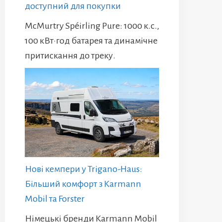
доступний для покупки
McMurtry Spéirling Pure: 1000 к.с.,
100 кВт·год батарея та динамічне
притискання до треку.
Нові кемпери у Trigano-Haus:
Більший комфорт з Karmann
Mobil та Forster
Німецькі бренди Karmann Mobil