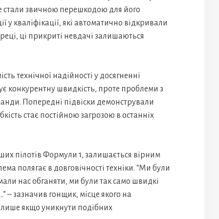
же стали звичною перешкодою для його
ї у кваліфікації, які автоматично відкривали
реці, ці прикриті невдачі залишаються
сть технічної надійності у досягненні
ує конкурентну швидкість, проте проблеми з
анди. Попередні підвіски демонстрували
абкість стає постійною загрозою в останніх
их пілотів Формули 1, залишається вірним
лема полягає в довговічності техніки. “Ми були
али нас обганяти, ми були так само швидкі
…” – зазначив гонщик, місце якого на
 лише якщо уникнути подібних