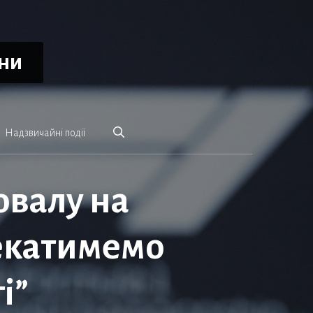
ини
Надзвичайні події
овалу на
чекатимемо
і”