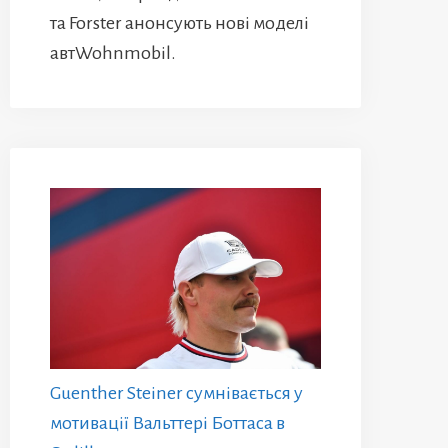
та Forster анонсують нові моделі
автWohnmobil.
Guenther Steiner сумнівається у
мотивації Вальттері Боттаса в