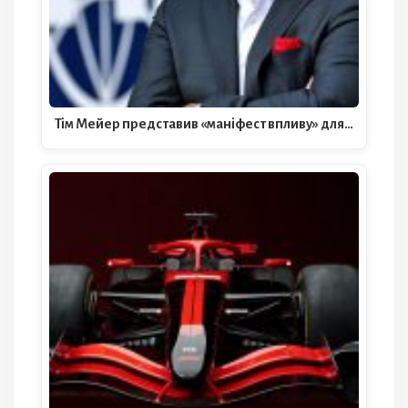
Тім Мейер представив «маніфест впливу» для…