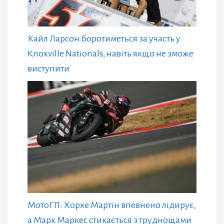
Кайл Ларсон боротиметься за участь у
Knoxville Nationals, навіть якщо не зможе
виступити
МотоГП: Хорхе Мартін впевнено лідирує,
а Марк Маркес стикається з труднощами