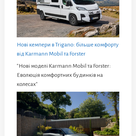
Нові кемпери в Trigano: більше комфорту
від Karmann Mobil та Forster
"Нові моделі Karmann Mobil та Forster:
Еволюція комфортних будинків на
колесах"