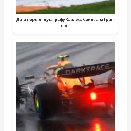
Дата перегляду штрафу Карлоса Сайнса на Гран-
прі…