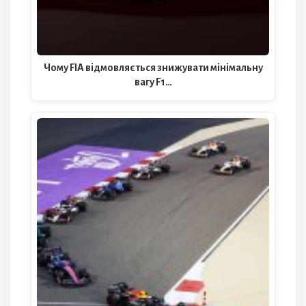
Чому FIA відмовляється знижувати мінімальну
вагу F1…