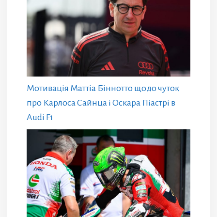
Мотивація Маттіа Біннотто щодо чуток
про Карлоса Сайнца і Оскара Піастрі в
Audi F1