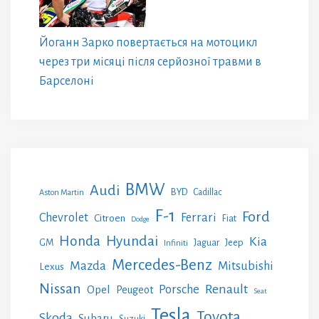
Йоганн Зарко повертається на мотоцикл
через три місяці після серйозної травми в
Барселоні
BMW
Audi
BYD
Cadillac
Aston Martin
F-1
Ford
Chevrolet
Ferrari
Citroen
Fiat
Dodge
Honda
Hyundai
Kia
GM
Jeep
Jaguar
Infiniti
Mercedes-Benz
Mazda
Mitsubishi
Lexus
Nissan
Renault
Porsche
Opel
Peugeot
Seat
Tesla
Toyota
Skoda
Subaru