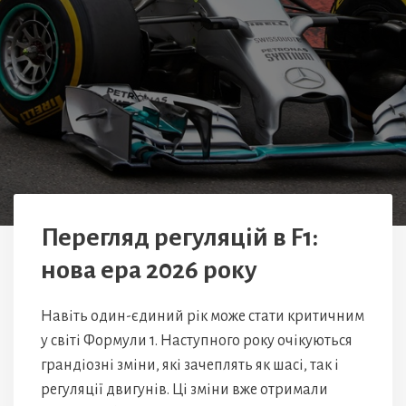
Перегляд регуляцій в F1:
нова ера 2026 року
Навіть один-єдиний рік може стати критичним
у світі Формули 1. Наступного року очікуються
грандіозні зміни, які зачеплять як шасі, так і
регуляції двигунів. Ці зміни вже отримали