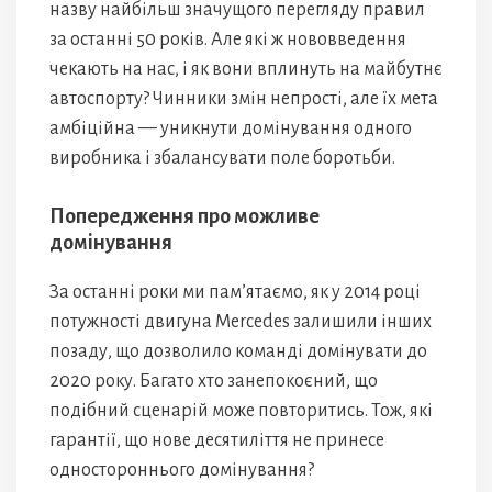
назву найбільш значущого перегляду правил
за останні 50 років. Але які ж нововведення
чекають на нас, і як вони вплинуть на майбутнє
автоспорту? Чинники змін непрості, але їх мета
амбіційна — уникнути домінування одного
виробника і збалансувати поле боротьби.
Попередження про можливе
домінування
За останні роки ми пам’ятаємо, як у 2014 році
потужності двигуна Mercedes залишили інших
позаду, що дозволило команді домінувати до
2020 року. Багато хто занепокоєний, що
подібний сценарій може повторитись. Тож, які
гарантії, що нове десятиліття не принесе
одностороннього домінування?