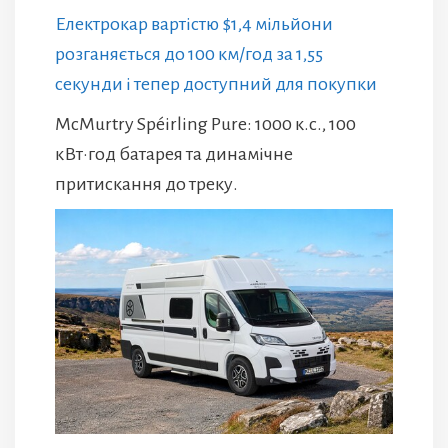
Електрокар вартістю $1,4 мільйони
розганяється до 100 км/год за 1,55
секунди і тепер доступний для покупки
McMurtry Spéirling Pure: 1000 к.с., 100
кВт·год батарея та динамічне
притискання до треку.