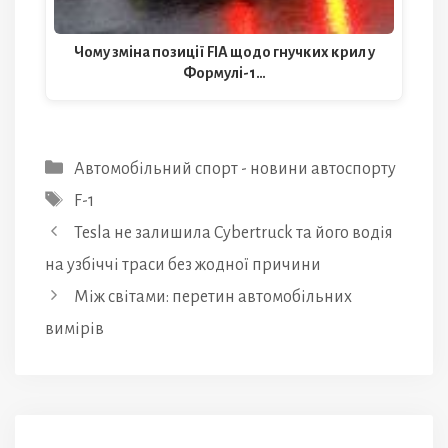
Чому зміна позиції FIA щодо гнучких крил у
Формулі-1…
Категорії
Автомобільний спорт - новини автоспорту
Позначки
F-1
Tesla не залишила Cybertruck та його водія
на узбіччі траси без жодної причини
Між світами: перетин автомобільних
вимірів