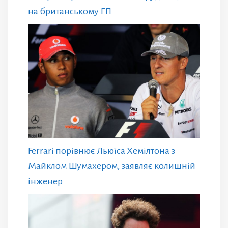
на британському ГП
Ferrari порівнює Льюїса Хемілтона з
Майклом Шумахером, заявляє колишній
інженер