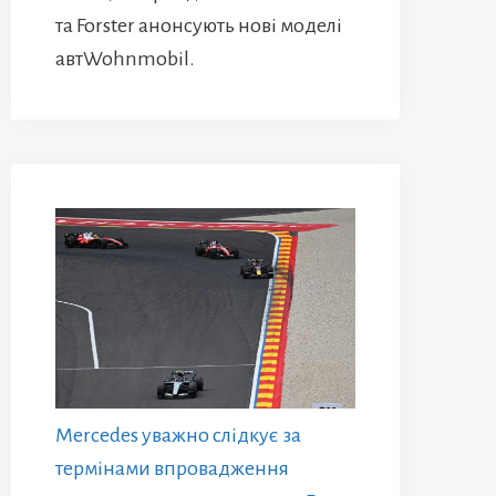
та Forster анонсують нові моделі
автWohnmobil.
Mercedes уважно слідкує за
термінами впровадження