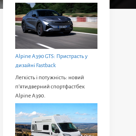
Alpine A390 GTS: Пристрасть у
дизайні Fastback
Легкість і потужність: новий
п’ятидверний спортфастбек
Alpine A390.