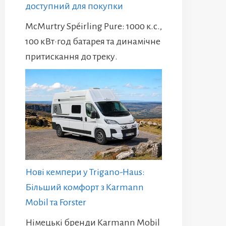
доступний для покупки
McMurtry Spéirling Pure: 1000 к.с.,
100 кВт·год батарея та динамічне
притискання до треку.
Нові кемпери у Trigano-Haus:
Більший комфорт з Karmann
Mobil та Forster
Німецькі бренди Karmann Mobil