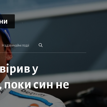
ини
Надзвичайні події
вірив у
, поки син не