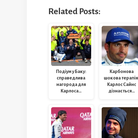
Related Posts:
Подіум у Баку:
Карбонова
справедлива
шокова терапія
нагорода для
Карлос Сайнс
Карлоса…
дізнається…