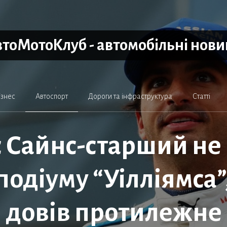
тоМотоКлуб - автомобільні нов
ізнес
Автоспорт
Дороги та інфраструктура
Статті
 Сайнс-старший не 
одіуму “Уілліямса”
довів протилежне