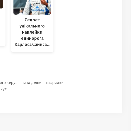
Секрет
унікального
наклейки
єдинорога
Карлоса Сайнса…
ного керування та дешевші зарядки
ікує