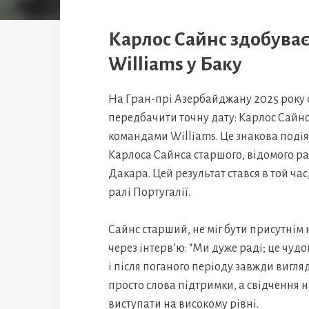
Карлос Сайнс здобуває
Williams у Баку
На Гран-прі Азербайджану 2025 року ст
передбачити точну дату: Карлос Сайнс
командами Williams. Це знакова подія 
Карлоса Сайнса старшого, відомого р
Дакара. Цей результат стався в той ча
ралі Португалії.
Сайнс старший, не міг бути присутнім н
через інтерв’ю: “Ми дуже раді; це чуд
і після поганого періоду завжди вигляд
просто слова підтримки, а свідчення 
виступати на високому рівні.