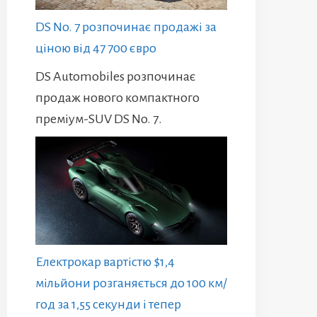
DS No. 7 розпочинає продажі за
ціною від 47 700 євро
DS Automobiles розпочинає
продаж нового компактного
преміум-SUV DS No. 7.
Електрокар вартістю $1,4
мільйони розганяється до 100 км/
год за 1,55 секунди і тепер