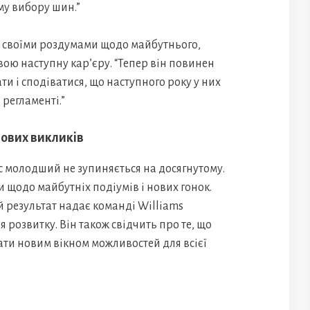
му вибору шин.”
я своїми роздумами щодо майбутнього,
вою наступну кар’єру. “Тепер він повинен
и і сподіватися, що наступного року у них
регламенті.”
нових викликів
с молодший не зупиняється на досягнутому.
и щодо майбутніх подіумів і нових гонок.
 результат надає команді Williams
 розвитку. Він також свідчить про те, що
тати новим вікном можливостей для всієї