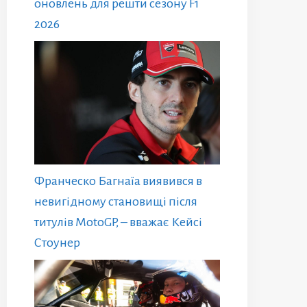
оновлень для решти сезону F1
2026
Франческо Багнаїа виявився в
невигідному становищі після
титулів MotoGP, – вважає Кейсі
Стоунер