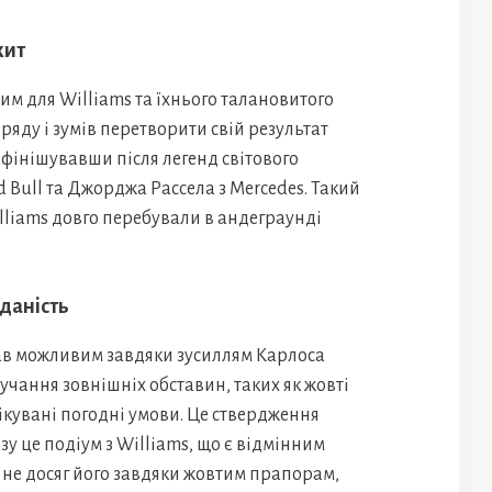
кит
м для Williams та їхнього талановитого
 ряду і зумів перетворити свій результат
, фінішувавши після легенд світового
 Bull та Джорджа Рассела з Mercedes. Такий
lliams довго перебували в андеграунді
дданість
тав можливим завдяки зусиллям Карлоса
ручання зовнішніх обставин, таких як жовті
ікувані погодні умови. Це ствердження
у це подіум з Williams, що є відмінним
н не досяг його завдяки жовтим прапорам,