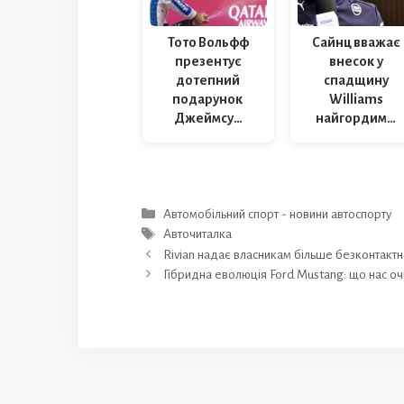
Тото Вольфф
Сайнц вважає
презентує
внесок у
дотепний
спадщину
подарунок
Williams
Джеймсу…
найгордим…
Категорії
Автомобільний спорт - новини автоспорту
Позначки
Авточиталка
Rivian надає власникам більше безконтакт
Гібридна еволюція Ford Mustang: що нас оч