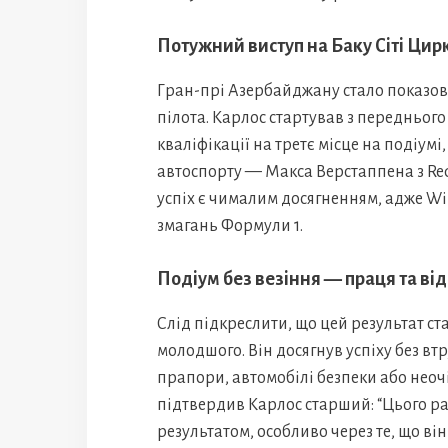
Потужний виступ на Баку Сіті Цир
Гран-прі Азербайджану стало показови
пілота. Карлос стартував з переднього
кваліфікації на третє місце на подіумі
автоспорту — Макса Верстаппена з Red
успіх є чималим досягненням, адже Wi
змагань Формули 1.
Подіум без везіння — праця та ві
Слід підкреслити, що цей результат с
молодшого. Він досягнув успіху без вт
прапори, автомобілі безпеки або неоч
підтвердив Карлос старший: “Цього раз
результатом, особливо через те, що ві