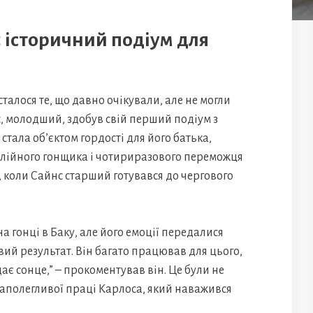
 історичний подіум для
алося те, що давно очікували, але не могли
, молодший, здобув свій перший подіум з
стала об’єктом гордості для його батька,
алійного гонщика і чотириразового переможця
с, коли Сайнс старший готувався до чергового
а гонці в Баку, але його емоції передалися
овий результат. Він багато працював для цього,
ає сонце,” – прокоментував він. Це були не
наполегливої праці Карлоса, який наважився