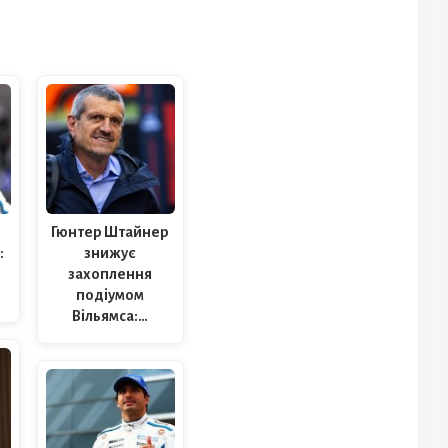
Гюнтер Штайнер
:
знижує
захоплення
подіумом
Вільямса:…