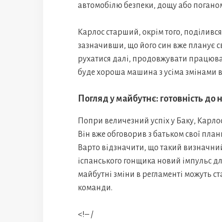
автомобілю безпеки, дощу або погано
Карлос старший, окрім того, поділивс
зазначивши, що його син вже планує с
рухатися далі, продовжувати працюват
буде хороша машина з усіма змінами в 
Погляд у майбутнє: готовність до 
Попри величезний успіх у Баку, Карло
Він вже обговорив з батьком свої план
Варто відзначити, що такий визначний
іспанського гонщика новий імпульс для
майбутні зміни в регламенті можуть с
команди.
<!– /