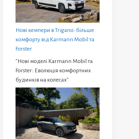
Нові кемпери в Trigano: більше
комфорту від Karmann Mobil та
Forster
"Нові моделі Karmann Mobil та
Forster: Еволюція комфортних
будинків на колесах"