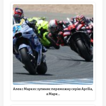
Алекс Маркес зупиняє переможну серію Aprilia,
а Марк…