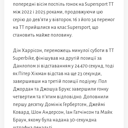
попередні вісім поспіль гонок на Supersport TT
між 2022 і 2025 роками, продовжуючи цю
серію до дев’яти у вівторок. 16 з його 34 перемог
на ТТ прийшлися на клас Supersport, що
становить майже половину.
Дін Харрісон, переможець минулої суботи в ТТ
Superbike, фінішував на другій позиції за
Данлопом зі відставанням у 24.470 секунд, тоді
як Пітер Хікман відстав на ще 23 секунди,
завершивши на третій позиції подіуму. Пол
Джордан та Джошуа Брукс завершили гонку
четвертим та п’ятим відповідно. Доповнили
першу десятку Домінік Гербертсен, Джеймі
Ковард, Шон Андерсон, Іан Гатчінсон та Майк
Браун, якому була надана 30-секундна
штрафна пенальті.