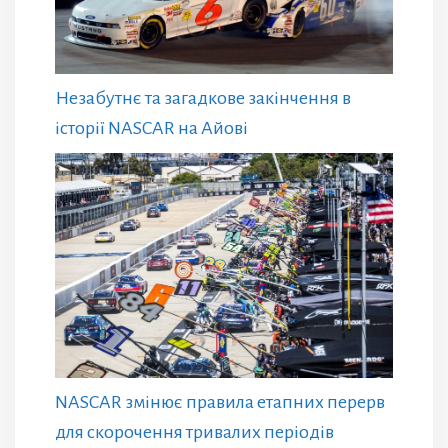
Незабутнє та загадкове закінчення в
історії NASCAR на Айові
NASCAR змінює правила етапних перерв
для скорочення тривалих періодів