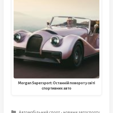
Morgan Supersport: Останній поворот у світі
спортивних авто
Категорії
Автомобільний спорт - новини автоспорту