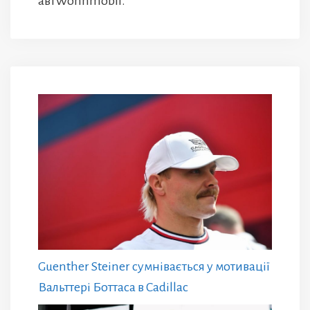
автWohnmobil.
Guenther Steiner сумнівається у мотивації
Вальттері Боттаса в Cadillac