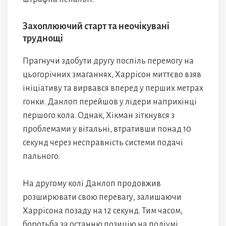
Захоплюючий старт та неочікувані
труднощі
Прагнучи здобути другу поспіль перемогу на
цьогорічних змаганнях, Харрісон миттєво взяв
ініціативу та вирвався вперед у перших метрах
гонки. Данлоп перейшов у лідери наприкінці
першого кола. Однак, Хікман зіткнувся з
проблемами у вітальні, втративши понад 10
секунд через несправність системи подачі
пального.
На другому колі Данлоп продовжив
розширювати свою перевагу, залишаючи
Харрісона позаду на 12 секунд. Тим часом,
боротьба за останню позицію на подіумі