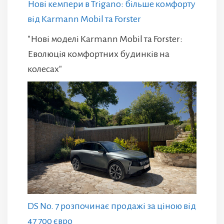
Нові кемпери в Trigano: більше комфорту
від Karmann Mobil та Forster
"Нові моделі Karmann Mobil та Forster:
Еволюція комфортних будинків на
колесах"
DS No. 7 розпочинає продажі за ціною від
47 700 євро