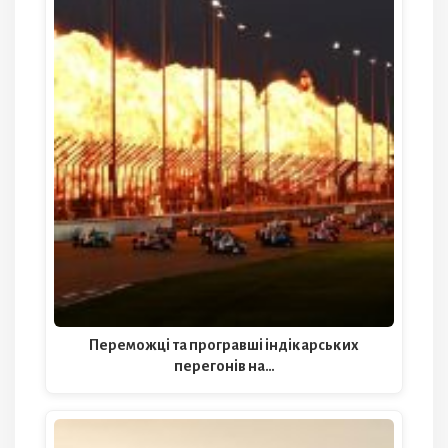
Переможці та програвші індікарських
перегонів на…