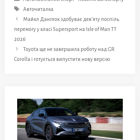
Позначки
Авточиталка
Майкл Данглок здобуває дев’яту поспіль
перемогу у класі Supersport на Isle of Man TT
2026
Toyota ще не завершила роботу над GR
Corolla і готується випустити нову версію