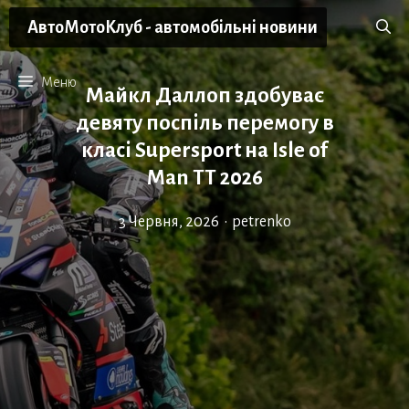
Перейти
АвтоМотоКлуб - автомобільні новини
до
вмісту
Меню
Майкл Даллоп здобуває
девяту поспіль перемогу в
класі Supersport на Isle of
Man TT 2026
3 Червня, 2026
•
petrenko