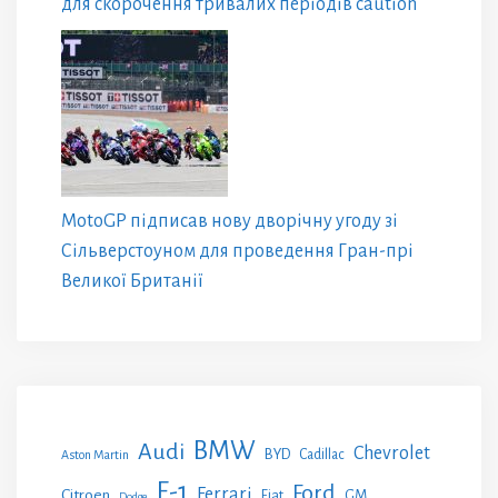
для скорочення тривалих періодів caution
MotoGP підписав нову дворічну угоду зі
Сільверстоуном для проведення Гран-прі
Великої Британії
BMW
Audi
Chevrolet
BYD
Cadillac
Aston Martin
F-1
Ford
Ferrari
Citroen
GM
Fiat
Dodge