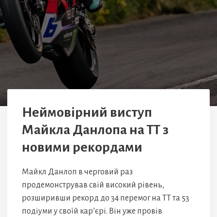
Неймовірний виступ
Майкла Данлопа на ТТ з
новими рекордами
Майкл Данлоп в черговий раз
продемонстрував свій високий рівень,
розширивши рекорд до 34 перемог на ТТ та 53
подіуми у своїй кар’єрі. Він уже провів