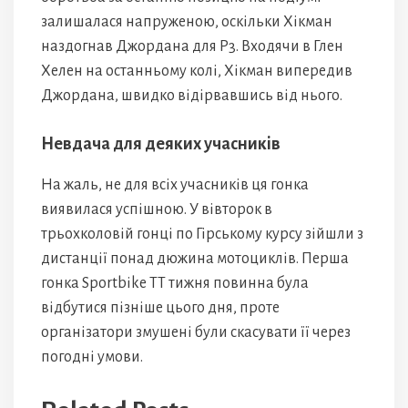
залишалася напруженою, оскільки Хікман
наздогнав Джордана для P3. Входячи в Глен
Хелен на останньому колі, Хікман випередив
Джордана, швидко відірвавшись від нього.
Невдача для деяких учасників
На жаль, не для всіх учасників ця гонка
виявилася успішною. У вівторок в
трьохколовій гонці по Гірському курсу зійшли з
дистанції понад дюжина мотоциклів. Перша
гонка Sportbike TT тижня повинна була
відбутися пізніше цього дня, проте
організатори змушені були скасувати її через
погодні умови.