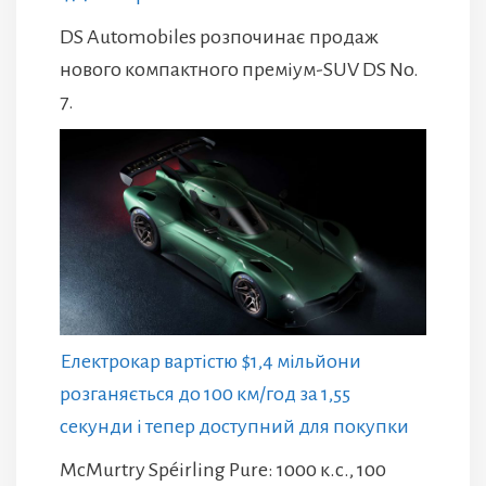
DS Automobiles розпочинає продаж
нового компактного преміум-SUV DS No.
7.
Електрокар вартістю $1,4 мільйони
розганяється до 100 км/год за 1,55
секунди і тепер доступний для покупки
McMurtry Spéirling Pure: 1000 к.с., 100