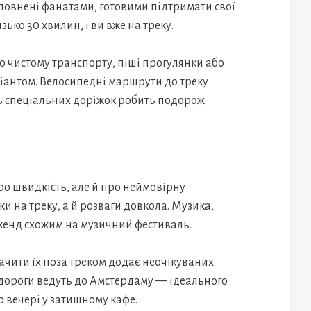
аповнені фанатами, готовими підтримати свої
ько 30 хвилин, і ви вже на треку.
но чистому транспорту, піші прогулянки або
іантом. Велосипедні маршрути до треку
ть спеціальних доріжок робить подорож
ро швидкість, але й про неймовірну
и на треку, а й розваги довкола. Музика,
вікенд схожим на музичний фестиваль.
ачити їх поза треком додає неочікуваних
 дороги ведуть до Амстердаму — ідеального
о вечері у затишному кафе.