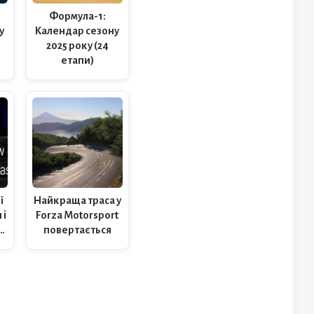
Формула-1:
у
Календар сезону
2025 року (24
…
етапи)
ї
Найкраща траса у
 і
Forza Motorsport
…
повертається