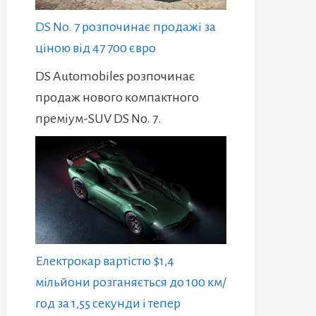
DS No. 7 розпочинає продажі за
ціною від 47 700 євро
DS Automobiles розпочинає
продаж нового компактного
преміум-SUV DS No. 7.
Електрокар вартістю $1,4
мільйони розганяється до 100 км/
год за 1,55 секунди і тепер