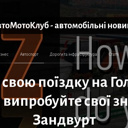
тоМотоКлуб - автомобільні нов
ізнес
Автоспорт
Дороги та інфраструктура
Статті
свою поїздку на Г
: випробуйте свої з
Зандвурт