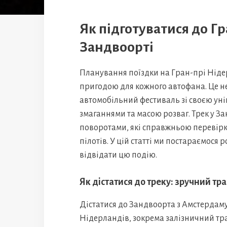
Як підготуватися до Г
Зандвоорті
Планування поїздки на Гран-прі Ніде
пригодою для кожного автофана. Це не
автомобільний фестиваль зі своєю у
змаганнями та масою розваг. Трек у З
поворотами, які справжньою перевірк
пілотів. У цій статті ми постараємося 
відвідати цю подію.
Як дістатися до треку: зручний тр
Дістатися до Зандвоорта з Амстердаму
Нідерландів, зокрема залізничний тр