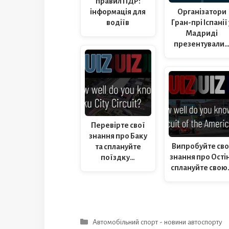
правил ПДР:
Організатори
інформація для
Гран-прі Іспанії 
водіїв
Мадриді
презентували
Перевірте свої
знання про Баку
Випробуйте сво
та сплануйте
знання про Остін
поїздку…
сплануйте свою
Категорії
Автомобільний спорт - новини автоспорту