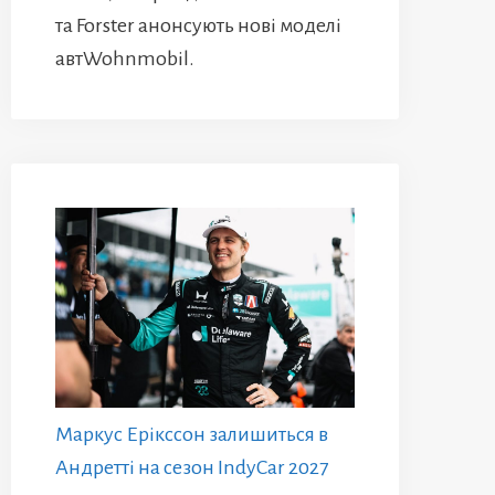
та Forster анонсують нові моделі
автWohnmobil.
Маркус Ерікссон залишиться в
Андретті на сезон IndyCar 2027