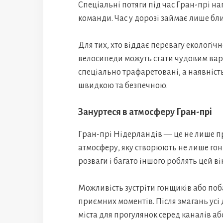
Спеціальні потяги під час Гран-прі н
команди. Час у дорозі займає лише близ
Для тих, хто віддає перевагу екологіч
велосипеди можуть стати чудовим вар
спеціально трафаретовані, а наявніс
швидкою та безпечною.
Зануртеся в атмосферу Гран-прі
Гран-прі Нідерландів — це не лише п
атмосферу, яку створюють не лише гонк
розваги і багато іншого роблять цей 
Можливість зустріти гонщиків або поб
приємних моментів. Після змагань усі
міста для прогулянок серед каналів аб