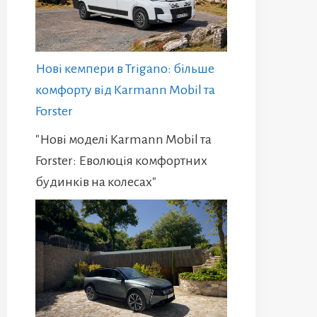
Нові кемпери в Trigano: більше
комфорту від Karmann Mobil та
Forster
"Нові моделі Karmann Mobil та
Forster: Еволюція комфортних
будинків на колесах"