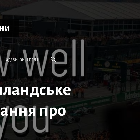
ини
Надзвичайні події
олландське
нання про