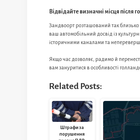
Відвідайте визначні місця після г
Зандвоорт розташований так близько 
ваш автомобільний досвід із культурн
історичними каналами та непереверш
Якщо час дозволяє, радимо й перенест
вам зануритися в особливості голландс
Related Posts:
Штрафи за
порушення