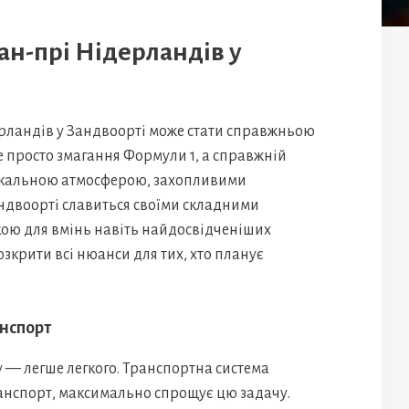
ран-прі Нідерландів у
рландів у Зандвоорті може стати справжньою
 просто змагання Формули 1, а справжній
нікальною атмосферою, захопливими
андвоорті славиться своїми складними
ою для вмінь навіть найдосвідченіших
розкрити всі нюанси для тих, хто планує
анспорт
 — легше легкого. Транспортна система
анспорт, максимально спрощує цю задачу.