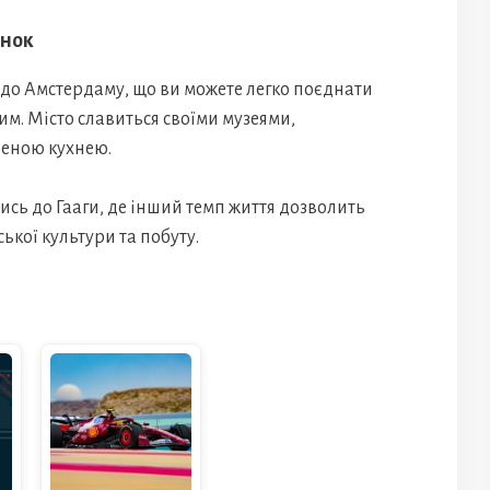
онок
до Амстердаму, що ви можете легко поєднати
им. Місто славиться своїми музеями,
еною кухнею.
ись до Гааги, де інший темп життя дозволить
ької культури та побуту.