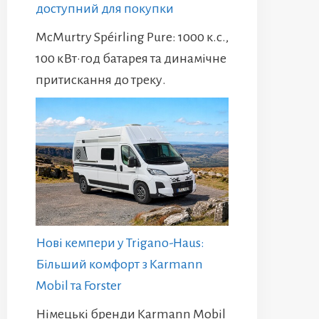
доступний для покупки
McMurtry Spéirling Pure: 1000 к.с.,
100 кВт·год батарея та динамічне
притискання до треку.
Нові кемпери у Trigano-Haus:
Більший комфорт з Karmann
Mobil та Forster
Німецькі бренди Karmann Mobil