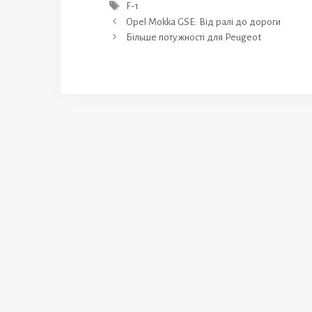
Позначки
F-1
Opel Mokka GSE: Від ралі до дороги
Більше потужності для Peugeot