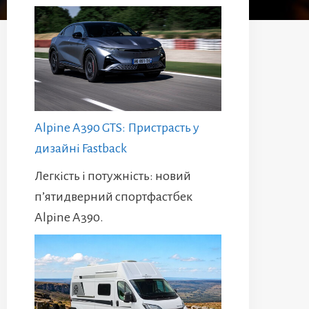
Alpine A390 GTS: Пристрасть у
дизайні Fastback
Легкість і потужність: новий
п’ятидверний спортфастбек
Alpine A390.