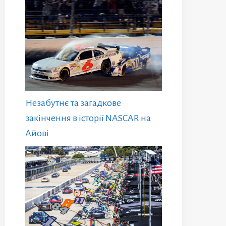
Незабутнє та загадкове
закінчення в історії NASCAR на
Айові