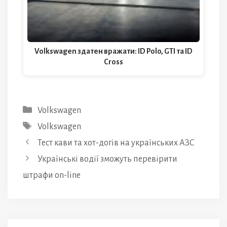
Volkswagen здатен вражати: ID Polo, GTI та ID
Cross
Категорії
Volkswagen
Позначки
Volkswagen
Тест кави та хот-догів на українських АЗС
Українські водії зможуть перевірити
штрафи on-line