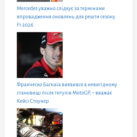
Mercedes уважно слідкує за термінами
впровадження оновлень для решти сезону
F1 2026
Франческо Багнаїа виявився в невигідному
становищі після титулів MotoGP, – вважає
Кейсі Стоунер