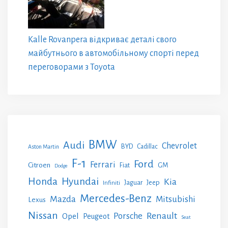
Kalle Rovanpera відкриває деталі свого
майбутнього в автомобільному спорті перед
переговорами з Toyota
BMW
Audi
Chevrolet
BYD
Cadillac
Aston Martin
F-1
Ford
Ferrari
Citroen
GM
Fiat
Dodge
Honda
Hyundai
Kia
Jeep
Jaguar
Infiniti
Mercedes-Benz
Mazda
Mitsubishi
Lexus
Nissan
Renault
Porsche
Opel
Peugeot
Seat