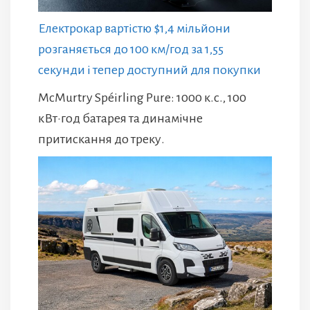
Електрокар вартістю $1,4 мільйони
розганяється до 100 км/год за 1,55
секунди і тепер доступний для покупки
McMurtry Spéirling Pure: 1000 к.с., 100
кВт·год батарея та динамічне
притискання до треку.