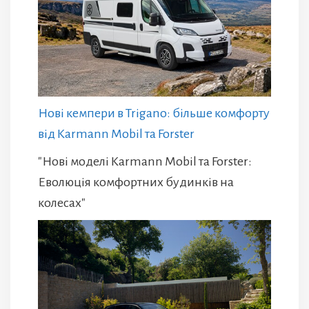
Нові кемпери в Trigano: більше комфорту
від Karmann Mobil та Forster
"Нові моделі Karmann Mobil та Forster:
Еволюція комфортних будинків на
колесах"