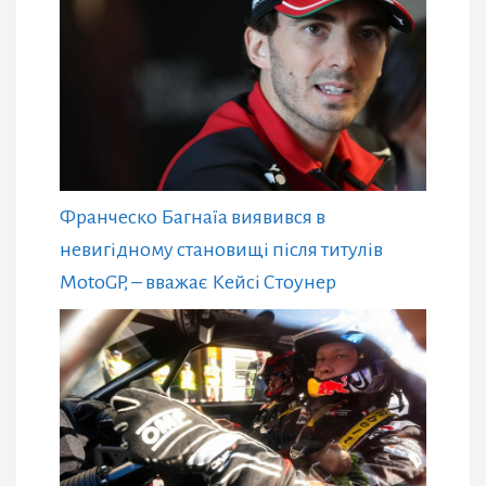
Франческо Багнаїа виявився в
невигідному становищі після титулів
MotoGP, – вважає Кейсі Стоунер