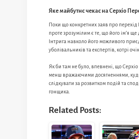
Яке майбутнє чекає на Серхіо Пер
Поки що конкретних заяв про перехід 
проте зрозумілим є те, що його ім’я щ
Інтрига навколо його можливого приєдн
уболівальників та експертів, котрі оч
Як би там не було, впевнені, що Серхі
менш вражаючими досягненнями, куди 
слідкувати за розвитком подій та спо
гонщика.
Related Posts: