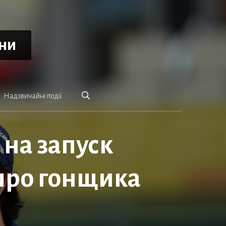
ини
Надзвичайні події
 на запуск
 про гонщика