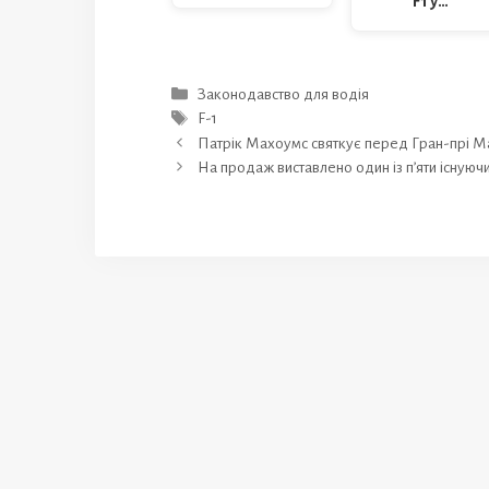
F1 у…
Категорії
Законодавство для водія
Позначки
F-1
Патрік Махоумс святкує перед Гран-прі М
На продаж виставлено один із п’яти існуюч