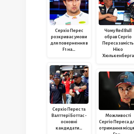
Серхіо Перес
Чому Red Bull
розкриває умови
обрав Сергіо
для повернення в
Переса замість
F1 на…
Ніко
Хюлькенберга
Серхіо Перес та
Валттері Боттас -
Можливості
основні
Сергіо Переса д
кандидати…
отримання місця