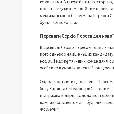
командами. З такою багатою історією, я
прі, та завдяки комерційним перевага
мексиканського бізнесмена Карлоса Сл
будь-якої команди.
Переваги Серхіо Переса для ново
В арсеналі Серхіо Переса чимала кільк
його однією з найцінніших кандидатур 
Red Bull Racing та інших командах Фо
особливо в умовах запеклої конкуренці
Окрім спортивних досягнень, Перес ма
боку Карлоса Сліма, котрий є одним з 
підтримка відкриває додаткові можлив
важливим аспектом для будь-якої кома
Формулі 1.