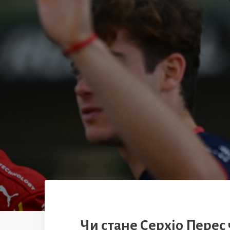
Чи стане Серхіо Перес