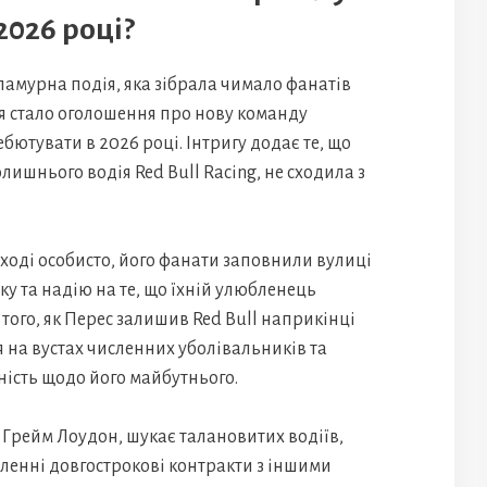
 2026 році?
ламурна подія, яка зібрала чимало фанатів
я стало оголошення про нову команду
ебютувати в 2026 році. Інтригу додає те, що
лишнього водія Red Bull Racing, не сходила з
аході особисто, його фанати заповнили вулиці
у та надію на те, що їхній улюбленець
того, як Перес залишив Red Bull наприкінці
я на вустах численних уболівальників та
ність щодо його майбутнього.
 Грейм Лоудон, шукає талановитих водіїв,
ленні довгострокові контракти з іншими