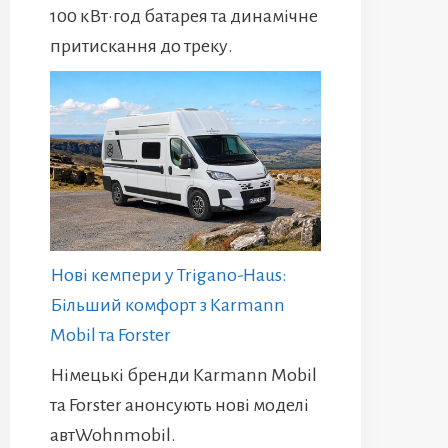
100 кВт·год батарея та динамічне
притискання до треку.
Нові кемпери у Trigano-Haus:
Більший комфорт з Karmann
Mobil та Forster
Німецькі бренди Karmann Mobil
та Forster анонсують нові моделі
автWohnmobil.