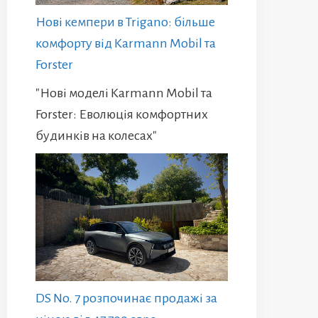
Нові кемпери в Trigano: більше
комфорту від Karmann Mobil та
Forster
"Нові моделі Karmann Mobil та
Forster: Еволюція комфортних
будинків на колесах"
DS No. 7 розпочинає продажі за