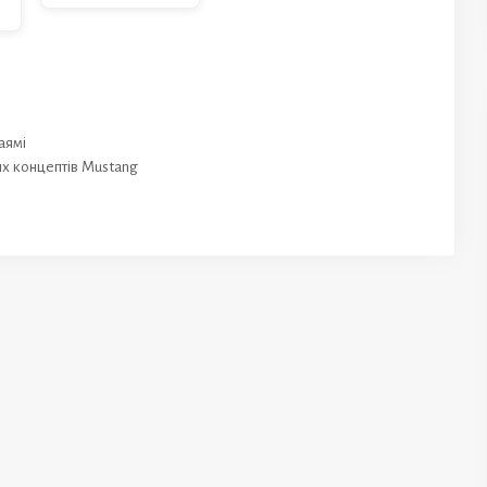
аямі
их концептів Mustang