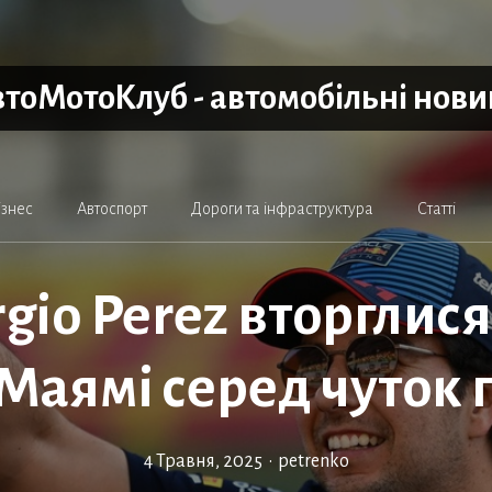
тоМотоКлуб - автомобільні нов
ізнес
Автоспорт
Дороги та інфраструктура
Статті
rgio Perez вторглися
 у Маямі серед чуток
4 Травня, 2025
•
petrenko