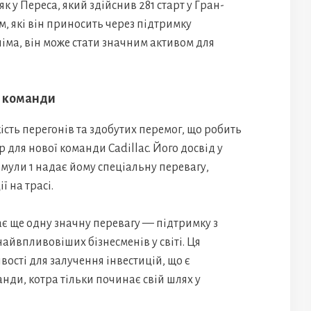
к у Переса, який здійснив 281 старт у Гран-
м, які він приносить через підтримку
іма, він може стати значним активом для
ї команди
ість перегонів та здобутих перемог, що робить
для нової команди Cadillac. Його досвід у
рмули 1 надає йому спеціальну перевагу,
ї на трасі.
є ще одну значну перевагу — підтримку з
найвпливовіших бізнесменів у світі. Ця
ості для залучення інвестицій, що є
нди, котра тільки починає свій шлях у