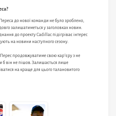
еса?
Переса до нової команди не було зроблено,
е довго залишатиметься у заголовках новин.
ання до проекту Cadillac підігріває інтерес
ікують на новини наступного сезону.
о Перес продовжуватиме свою кар’єру з не
б він не пішов. Залишається лише
діватися на краще для цього талановитого