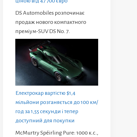
ціною від 47 700 євро
DS Automobiles розпочинає
продаж нового компактного
преміум-SUV DS No. 7.
Електрокар вартістю $1,4
мільйони розганяється до 100 км/
год за 1,55 секунди і тепер
доступний для покупки
McMurtry Spéirling Pure: 1000 к.с.,