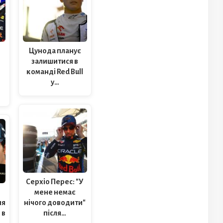
Цунода планує
залишитися в
команді Red Bull
у…
Серхіо Перес: "У
мене немає
ля
нічого доводити"
 в
після…