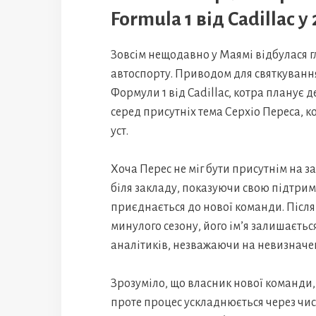
Formula 1 від Cadillac у
Зовсім нещодавно у Маямі відбулася г
автоспорту. Приводом для святкуванн
Формули 1 від Cadillac, котра планує д
серед присутніх тема Серхіо Переса, ко
уст.
Хоча Перес не міг бути присутнім на з
біля закладу, показуючи свою підтримк
приєднається до нової команди. Після 
минулого сезону, його ім’я залишаєтьс
аналітиків, незважаючи на невизначе
Зрозуміло, що власник нової команди,
проте процес ускладнюється через чис