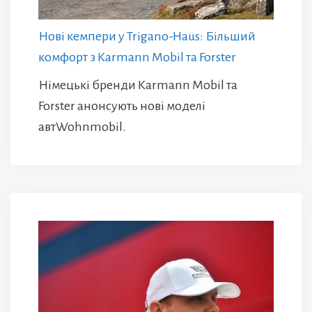
Нові кемпери у Trigano-Haus: Більший
комфорт з Karmann Mobil та Forster
Німецькі бренди Karmann Mobil та
Forster анонсують нові моделі
автWohnmobil.