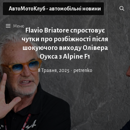
Перейти
АвтоМотоКлуб - автомобільні новини
до
вмісту
Меню
Flavio Briatore спростовує
чутки про розбіжності після
шокуючого виходу Олівера
Оукса з Alpine F1
8 Травня, 2025
•
petrenko