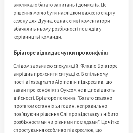
викликало багато запитань і домислів. Це
рішення могло бути наслідком важкого старту
сезону для Дууна, однак хтиві коментатори
вбачали в ньому розбіжності поглядів у
керівництві команди.
Бріаторе відкидає чутки про конфлікт
Слідом за хвилею спекуляцій, Флавіо Бріаторе
вирішив прояснити ситуацію. В спільному
пості в Instagram з Alpine він підкреслив, що
заяви про конфлікт з Оуксом не відповідають
дійсності. Бріаторе пояснив: “Багато сказано
протягом останніх 24 годин, неправильно
пов’язуючи рішення Олі про відставку з нібито
розбіжностями чи різними поглядами”. Це чітке
спростування особливо підкреслює, що