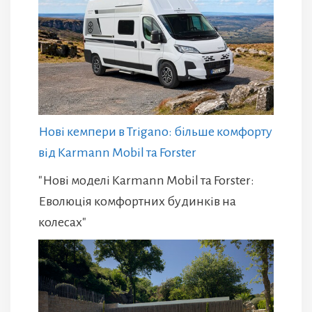
Нові кемпери в Trigano: більше комфорту
від Karmann Mobil та Forster
"Нові моделі Karmann Mobil та Forster:
Еволюція комфортних будинків на
колесах"