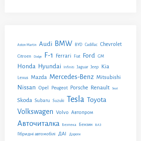
BMW
Audi
Chevrolet
BYD
Cadillac
Aston Martin
F-1
Ford
Ferrari
Citroen
GM
Fiat
Dodge
Honda
Hyundai
Kia
Jeep
Jaguar
Infiniti
Mercedes-Benz
Mazda
Mitsubishi
Lexus
Nissan
Renault
Porsche
Opel
Peugeot
Seat
Tesla
Toyota
Skoda
Subaru
Suzuki
Volkswagen
Volvo
Автопром
Авточиталка
Бензин
Безпека
ВАЗ
ДАІ
Гібридні автомобілі
Дороги