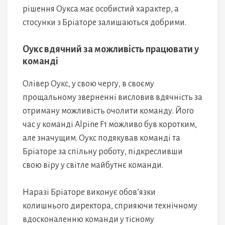
рішення Оукса має особистий характер, а
стосунки з Бріаторе залишаються добрими.
Оукс вдячний за можливість працювати у
команді
Олівер Оукс, у свою чергу, в своєму
прощальному зверненні висловив вдячність за
отриману можливість очолити команду. Його
час у команді Alpine F1 можливо був коротким,
але значущим. Оукс подякував команді та
Бріаторе за спільну роботу, підкресливши
свою віру у світле майбутнє команди.
Наразі Бріаторе виконує обов’язки
колишнього директора, сприяючи технічному
вдосконаленню команди у тісному