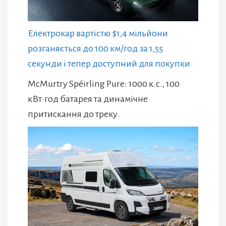
Електрокар вартістю $1,4 мільйони
розганяється до 100 км/год за 1,55
секунди і тепер доступний для покупки
McMurtry Spéirling Pure: 1000 к.с., 100
кВт·год батарея та динамічне
притискання до треку.