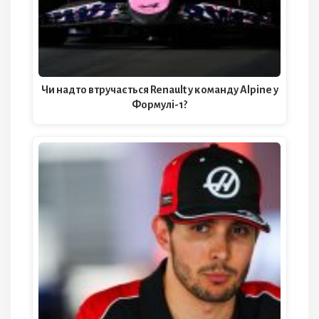
Чи надто втручається Renault у команду Alpine у
Формулі-1?