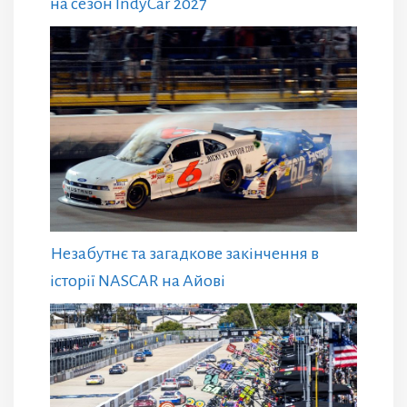
на сезон IndyCar 2027
Незабутнє та загадкове закінчення в
історії NASCAR на Айові