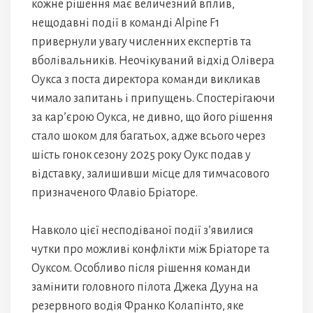
кожне рішення має величезний вплив,
нещодавні події в команді Alpine F1
привернули увагу численних експертів та
вболівальників. Неочікуваний відхід Олівера
Оукса з поста директора команди викликав
чимало запитань і припущень. Спостерігаючи
за кар’єрою Оукса, не дивно, що його рішення
стало шоком для багатьох, адже всього через
шість гонок сезону 2025 року Оукс подав у
відставку, залишивши місце для тимчасового
призначеного Флавіо Бріаторе.
Навколо цієї несподіваної події з’явилися
чутки про можливі конфлікти між Бріаторе та
Оуксом. Особливо після рішення команди
замінити головного пілота Джека Дууна на
резервного водія Франко Колапінто, яке