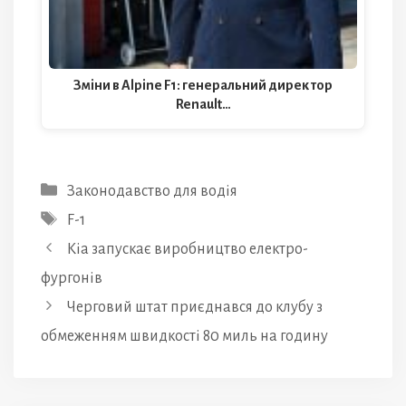
Зміни в Alpine F1: генеральний директор
Renault…
Категорії
Законодавство для водія
Позначки
F-1
Kia запускає виробництво електро-
фургонів
Черговий штат приєднався до клубу з
обмеженням швидкості 80 миль на годину