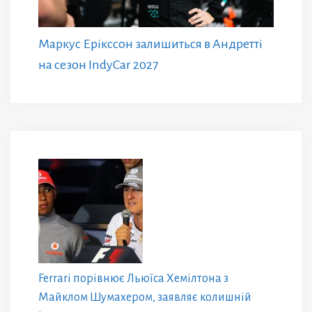
Маркус Ерікссон залишиться в Андретті
на сезон IndyCar 2027
Ferrari порівнює Льюїса Хемілтона з
Майклом Шумахером, заявляє колишній