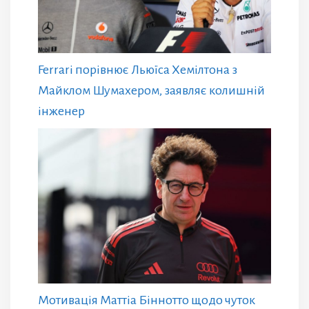
Ferrari порівнює Льюїса Хемілтона з
Майклом Шумахером, заявляє колишній
інженер
Мотивація Маттіа Біннотто щодо чуток