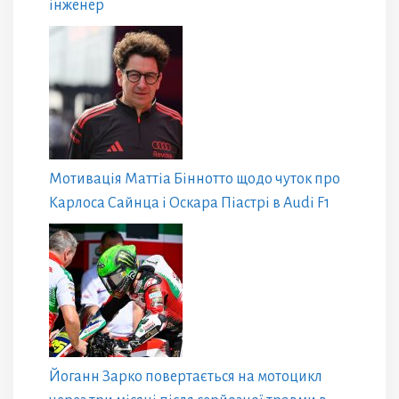
інженер
Мотивація Маттіа Біннотто щодо чуток про
Карлоса Сайнца і Оскара Піастрі в Audi F1
Йоганн Зарко повертається на мотоцикл