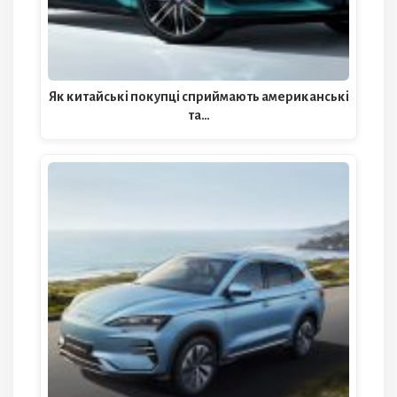
Як китайські покупці сприймають американські
та…