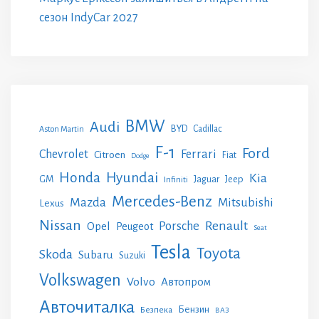
сезон IndyCar 2027
BMW
Audi
BYD
Cadillac
Aston Martin
F-1
Ford
Chevrolet
Ferrari
Citroen
Fiat
Dodge
Honda
Hyundai
Kia
GM
Jeep
Jaguar
Infiniti
Mercedes-Benz
Mazda
Mitsubishi
Lexus
Nissan
Renault
Porsche
Opel
Peugeot
Seat
Tesla
Toyota
Skoda
Subaru
Suzuki
Volkswagen
Volvo
Автопром
Авточиталка
Бензин
Безпека
ВАЗ