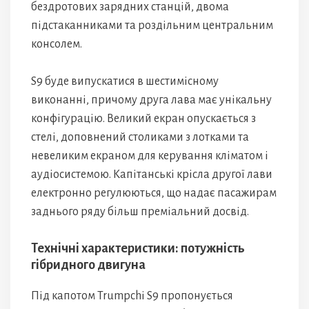
бездротових зарядних станцій, двома
підстаканниками та роздільним центральним
консолем.
S9 буде випускатися в шестимісному
виконанні, причому друга лава має унікальну
конфігурацію. Великий екран опускається з
стелі, доповнений столиками з лотками та
невеликим екраном для керування кліматом і
аудіосистемою. Капітанські крісла другої лави
електронно регулюються, що надає пасажирам
заднього ряду більш преміальний досвід.
Технічні характеристики: потужність
гібридного двигуна
Під капотом Trumpchi S9 пропонується