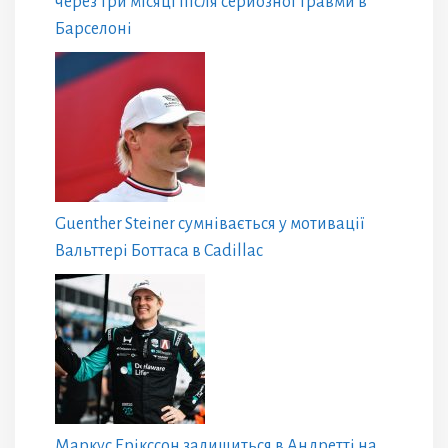
через три місяці після серйозної травми в
Барселоні
Guenther Steiner сумнівається у мотивації
Вальттері Боттаса в Cadillac
Маркус Ерікссон залишиться в Андретті на