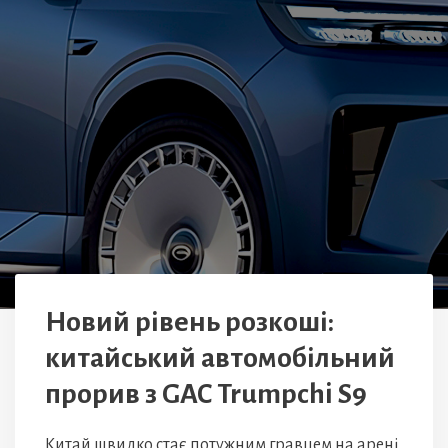
Новий рівень розкоші:
китайський автомобільний
прорив з GAC Trumpchi S9
Китай швидко стає потужним гравцем на арені