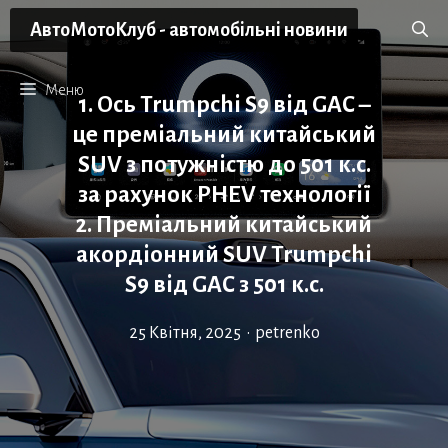
Перейти
АвтоМотоКлуб - автомобільні новини
до
вмісту
Меню
1. Ось Trumpchi S9 від GAC –
це преміальний китайський
SUV з потужністю до 501 к.с.
за рахунок PHEV технології
2. Преміальний китайський
акордіонний SUV Trumpchi
S9 від GAC з 501 к.с.
25 Квітня, 2025
•
petrenko