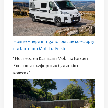
Нові кемпери в Trigano: більше комфорту
від Karmann Mobil та Forster
"Нові моделі Karmann Mobil та Forster:
Еволюція комфортних будинків на
колесах"