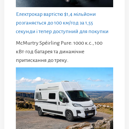
Електрокар вартістю $1,4 мільйони
розганяється до 100 км/год за 1,55
секунди і тепер доступний для покупки
McMurtry Spéirling Pure: 1000 к.с., 100
кВт·год батарея та динамічне
притискання до треку.