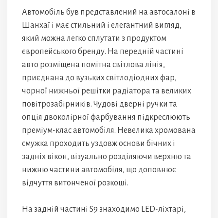
Автомобіль був представлений на автосалоні в
Шанхаї і має стильний і елегантний вигляд,
який можна легко сплутати з продуктом
європейського бренду. На передній частині
авто розміщена помітна світлова лінія,
приєднана до вузьких світлодіодних фар,
чорної нижньої решітки радіатора та великих
повітрозабірників. Чудові дверні ручки та
опція двоколірної фарбування підкреслюють
преміум-клас автомобіля. Невелика хромована
смужка проходить уздовж основи бічних і
задніх вікон, візуально розділяючи верхню та
нижню частини автомобіля, що доповнює
відчуття витонченої розкоші.
На задній частині S9 знаходимо LED-ліхтарі,