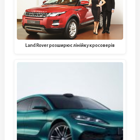
Land Rover розширює лінійку кросоверів