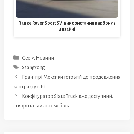
Range Rover Sport SV: використання карбону в
дизайні
Категорії
Geely
,
Новини
Позначки
SsangYong
Гран-прі Мексики готовий до продовження
контракту в F1
Конфігуратор Slate Truck вже доступний:
створіть свій автомобіль