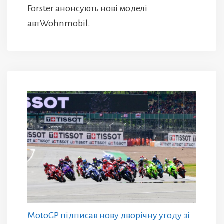
Forster анонсують нові моделі
автWohnmobil.
MotoGP підписав нову дворічну угоду зі