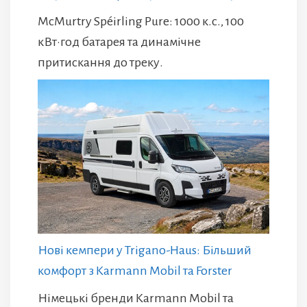
McMurtry Spéirling Pure: 1000 к.с., 100
кВт·год батарея та динамічне
притискання до треку.
Нові кемпери у Trigano-Haus: Більший
комфорт з Karmann Mobil та Forster
Німецькі бренди Karmann Mobil та