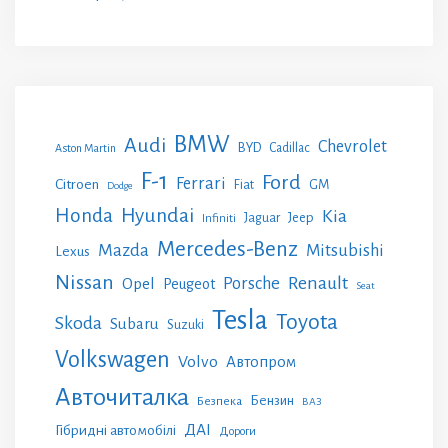
BMW
Audi
Chevrolet
BYD
Cadillac
Aston Martin
F-1
Ford
Ferrari
Citroen
GM
Fiat
Dodge
Honda
Hyundai
Kia
Jeep
Jaguar
Infiniti
Mercedes-Benz
Mazda
Mitsubishi
Lexus
Nissan
Renault
Porsche
Opel
Peugeot
Seat
Tesla
Toyota
Skoda
Subaru
Suzuki
Volkswagen
Volvo
Автопром
Авточиталка
Бензин
Безпека
ВАЗ
ДАІ
Гібридні автомобілі
Дороги