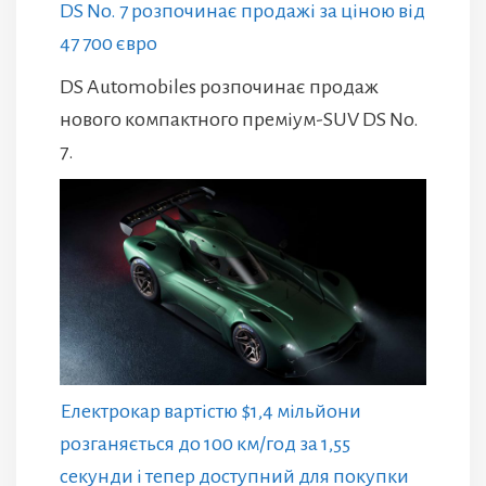
DS No. 7 розпочинає продажі за ціною від
47 700 євро
DS Automobiles розпочинає продаж
нового компактного преміум-SUV DS No.
7.
Електрокар вартістю $1,4 мільйони
розганяється до 100 км/год за 1,55
секунди і тепер доступний для покупки