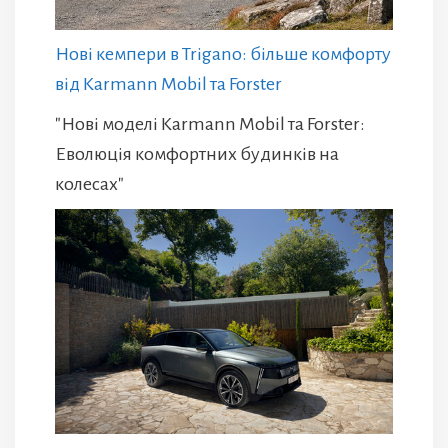
Нові кемпери в Trigano: більше комфорту
від Karmann Mobil та Forster
"Нові моделі Karmann Mobil та Forster:
Еволюція комфортних будинків на
колесах"