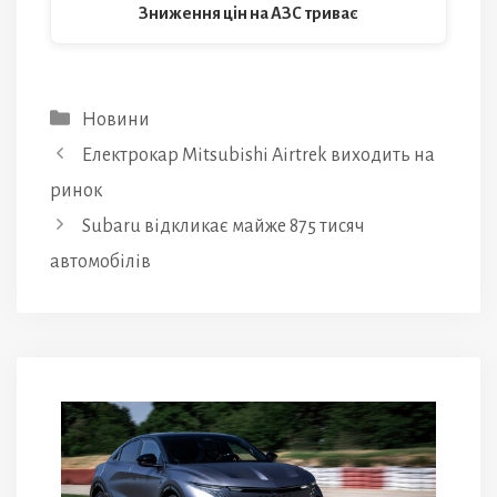
Зниження цін на АЗС триває
Категорії
Новини
Електрокар Mitsubishi Airtrek виходить на
ринок
Subaru відкликає майже 875 тисяч
автомобілів