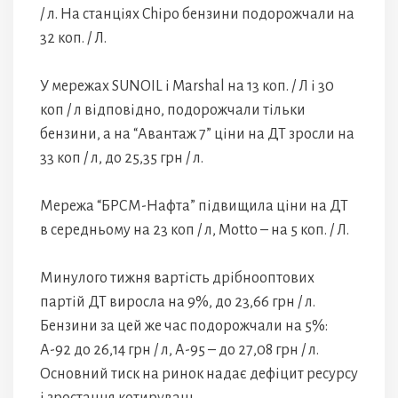
/ л. На станціях Chipo бензини подорожчали на
32 коп. / Л.
У мережах SUNOIL і Marshal на 13 коп. / Л і 30
коп / л відповідно, подорожчали тільки
бензини, а на “Авантаж 7” ціни на ДТ зросли на
33 коп / л, до 25,35 грн / л.
Мережа “БРСМ-Нафта” підвищила ціни на ДТ
в середньому на 23 коп / л, Motto – на 5 коп. / Л.
Минулого тижня вартість дрібнооптових
партій ДТ виросла на 9%, до 23,66 грн / л.
Бензини за цей же час подорожчали на 5%:
А-92 до 26,14 грн / л, А-95 – до 27,08 грн / л.
Основний тиск на ринок надає дефіцит ресурсу