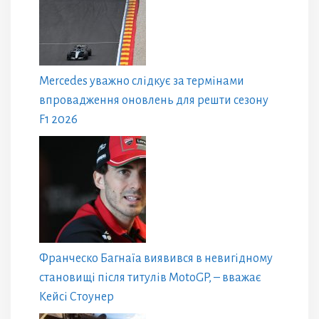
Mercedes уважно слідкує за термінами
впровадження оновлень для решти сезону
F1 2026
Франческо Багнаїа виявився в невигідному
становищі після титулів MotoGP, – вважає
Кейсі Стоунер