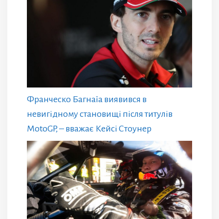
Франческо Багнаїа виявився в
невигідному становищі після титулів
MotoGP, – вважає Кейсі Стоунер