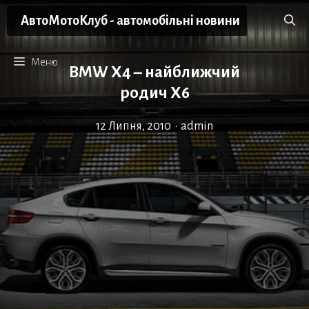
Перейти
АвтоМотоКлуб - автомобільні новини
до
вмісту
Меню
BMW X4 – найближчий
родич X6
12 Липня, 2010
•
admin