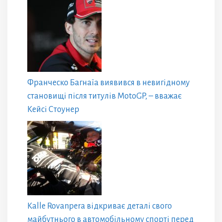
Франческо Багнаїа виявився в невигідному
становищі після титулів MotoGP, – вважає
Кейсі Стоунер
Kalle Rovanpera відкриває деталі свого
майбутнього в автомобільному спорті перед