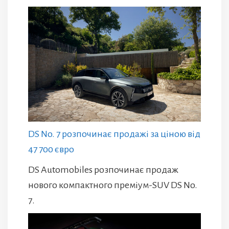
DS No. 7 розпочинає продажі за ціною від
47 700 євро
DS Automobiles розпочинає продаж
нового компактного преміум-SUV DS No.
7.