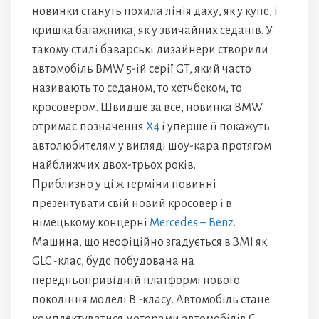
новинки стануть похила лінія даху, як у купе, і
кришка багажника, як у звичайних седанів. У
такому стилі баварські дизайнери створили
автомобіль BMW 5-ій серії GT, який часто
називають то седаном, то хетчбеком, то
кросовером. Швидше за все, новинка BMW
отримає позначення
X4
і уперше її покажуть
автолюбителям у вигляді шоу-кара протягом
найближчих двох-трьох років.
Приблизно у ці ж терміни повинні
презентувати свій новий кросовер і в
німецькому концерні
Mercedes – Benz
.
Машина, що неофіційно згадується в ЗМІ як
GLC -клас, буде побудована на
передньопривідній платформі нового
покоління моделі B -класу. Автомобіль стане