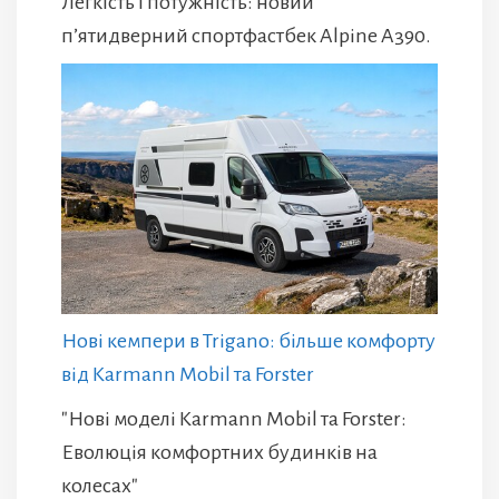
Легкість і потужність: новий
п’ятидверний спортфастбек Alpine A390.
Нові кемпери в Trigano: більше комфорту
від Karmann Mobil та Forster
"Нові моделі Karmann Mobil та Forster:
Еволюція комфортних будинків на
колесах"