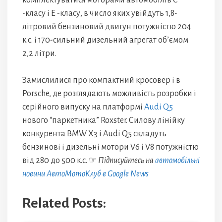
комплектуватися моторами автомобілів C
-класу і E -класу, в число яких увійдуть 1,8-
літровий бензиновий двигун потужністю 204
к.с. і 170-сильний дизельний агрегат об’ємом
2,2 літри.
Замислилися про компактний кросовер і в
Porsche, де розглядають можливість розробки і
серійного випуску на платформі
Audi Q5
нового “паркетника” Roxster. Силову лінійку
конкурента BMW X3 і Audi Q5 складуть
бензинові і дизельні мотори V6 і V8 потужністю
від 280 до 500 к.с. ☞
Підписуйтесь на
автомобільні
новини АвтоМотоКлуб в Google News
Related Posts: