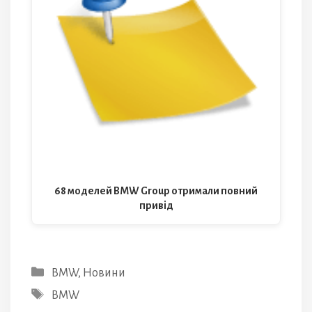
68 моделей BMW Group отримали повний
привід
Категорії
BMW
,
Новини
Позначки
BMW