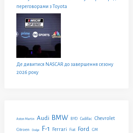
переговорами з Toyota
Де дивитися NASCAR до завершення сезону
2026 року
BMW
Audi
Chevrolet
BYD
Cadillac
Aston Martin
F-1
Ford
Ferrari
Citroen
GM
Fiat
Dodge