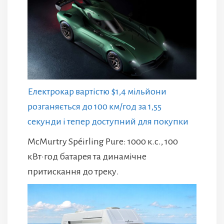
Електрокар вартістю $1,4 мільйони
розганяється до 100 км/год за 1,55
секунди і тепер доступний для покупки
McMurtry Spéirling Pure: 1000 к.с., 100
кВт·год батарея та динамічне
притискання до треку.