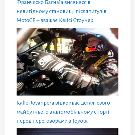
Франческо Багнаїа виявився в
невигідному становищі після титулів
MotoGP, – вважає Кейсі Стоунер
Kalle Rovanpera відкриває деталі свого
майбутнього в автомобільному спорті
перед переговорами з Toyota