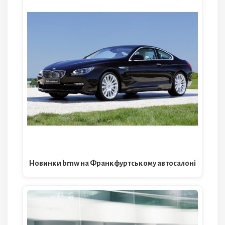
Новинки bmw на Франкфуртському автосалоні