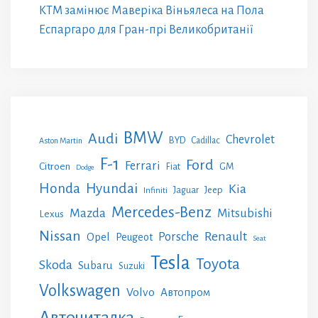
KTM замінює Маверіка Віньялеса на Пола
Еспаргаро для Гран-прі Великобританії
BMW
Audi
Chevrolet
BYD
Cadillac
Aston Martin
F-1
Ford
Ferrari
Citroen
GM
Fiat
Dodge
Honda
Hyundai
Kia
Jeep
Jaguar
Infiniti
Mercedes-Benz
Mazda
Mitsubishi
Lexus
Nissan
Renault
Porsche
Opel
Peugeot
Seat
Tesla
Toyota
Skoda
Subaru
Suzuki
Volkswagen
Volvo
Автопром
Авточиталка