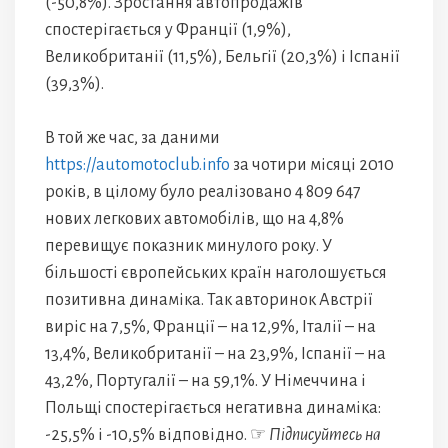
(-50,8%). Зростання автопродажів
спостерігається у Франції (1,9%),
Великобританії (11,5%), Бельгії (20,3%) і Іспанії
(39,3%).
В той же час, за даними
https://automotoclub.info
за чотири місяці 2010
років, в цілому було реалізовано 4 809 647
нових легкових автомобілів, що на 4,8%
перевищує показник минулого року. У
більшості європейських країн наголошується
позитивна динаміка. Так авторинок Австрії
виріс на 7,5%, Франції – на 12,9%, Італії – на
13,4%, Великобританії – на 23,9%, Іспанії – на
43,2%, Португалії – на 59,1%. У Німеччина і
Польщі спостерігається негативна динаміка:
-25,5% і -10,5% відповідно. ☞
Підписуйтесь на