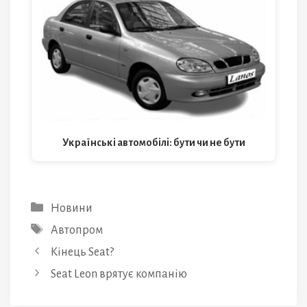
Українські автомобілі: бути чи не бути
Категорії
Новини
Позначки
Автопром
Кінець Seat?
Seat Leon врятує компанію