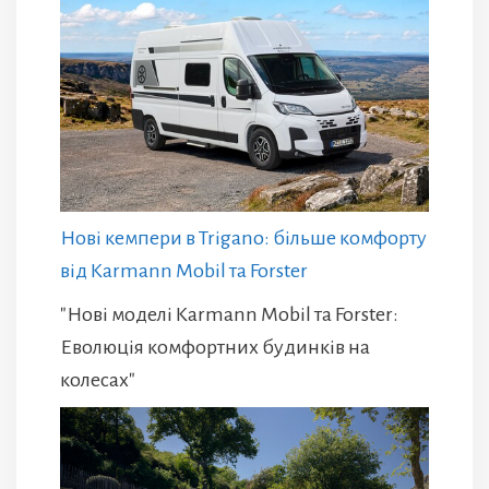
Нові кемпери в Trigano: більше комфорту
від Karmann Mobil та Forster
"Нові моделі Karmann Mobil та Forster:
Еволюція комфортних будинків на
колесах"