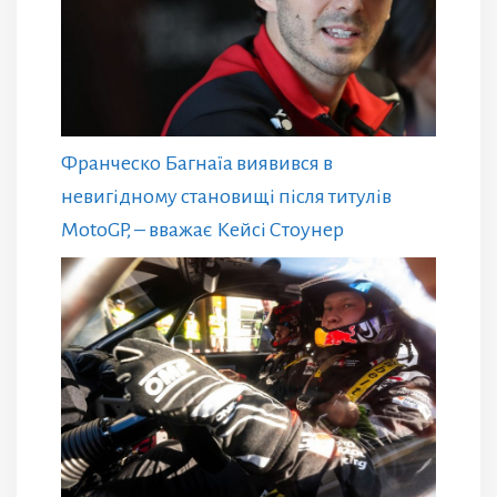
Франческо Багнаїа виявився в
невигідному становищі після титулів
MotoGP, – вважає Кейсі Стоунер