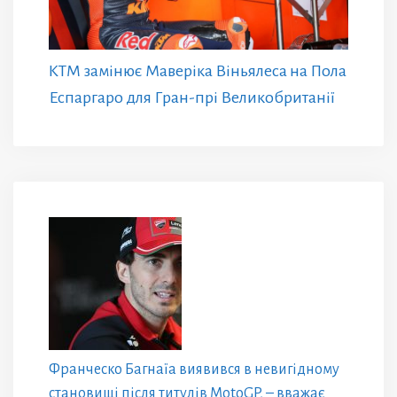
KTM замінює Маверіка Віньялеса на Пола
Еспаргаро для Гран-прі Великобританії
Франческо Багнаїа виявився в невигідному
становищі після титулів MotoGP, – вважає