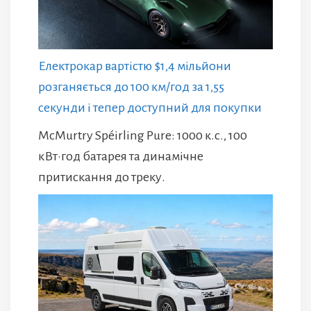
Електрокар вартістю $1,4 мільйони
розганяється до 100 км/год за 1,55
секунди і тепер доступний для покупки
McMurtry Spéirling Pure: 1000 к.с., 100
кВт·год батарея та динамічне
притискання до треку.