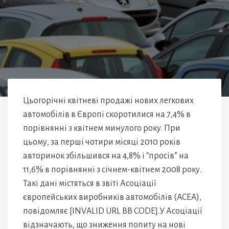
Цьогорічні квітневі продажі нових легкових
автомобілів в Європі скоротилися на 7,4% в
порівнянні з квітнем минулого року. При
цьому, за перші чотири місяці 2010 років
авторинок збільшився на 4,8% і “просів” на
11,6% в порівнянні з січнем-квітнем 2008 року.
Такі дані містяться в звіті Асоціації
європейських виробників автомобілів (ACEA),
повідомляє [INVALID URL BB CODE].У Асоціації
відзначають, що зниження попиту на нові