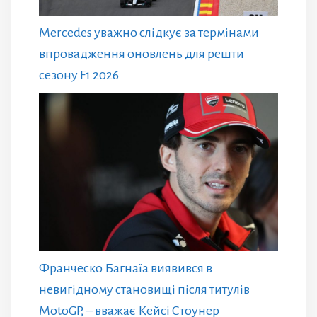
Mercedes уважно слідкує за термінами
впровадження оновлень для решти
сезону F1 2026
Франческо Багнаїа виявився в
невигідному становищі після титулів
MotoGP, – вважає Кейсі Стоунер