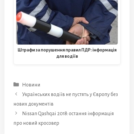
Штрафи за порушення правил ПДР: інформація
для водіїв
Категорії
Новини
Українських водіїв не пустять у Європу без
нових документів
Nissan Qashqai 2018: остання інформація
про новий кросовер