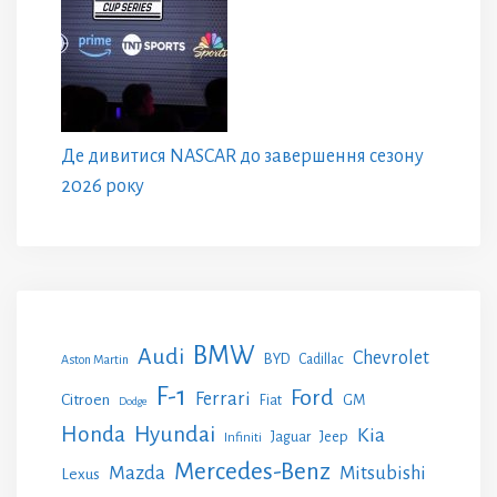
Де дивитися NASCAR до завершення сезону
2026 року
BMW
Audi
Chevrolet
BYD
Cadillac
Aston Martin
F-1
Ford
Ferrari
Citroen
GM
Fiat
Dodge
Honda
Hyundai
Kia
Jeep
Jaguar
Infiniti
Mercedes-Benz
Mazda
Mitsubishi
Lexus