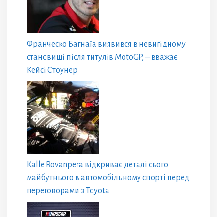
Франческо Багнаїа виявився в невигідному
становищі після титулів MotoGP, – вважає
Кейсі Стоунер
Kalle Rovanpera відкриває деталі свого
майбутнього в автомобільному спорті перед
переговорами з Toyota