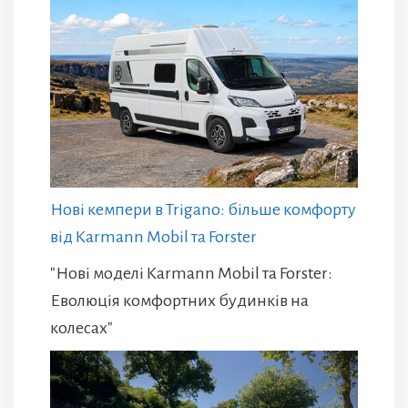
Нові кемпери в Trigano: більше комфорту
від Karmann Mobil та Forster
"Нові моделі Karmann Mobil та Forster:
Еволюція комфортних будинків на
колесах"