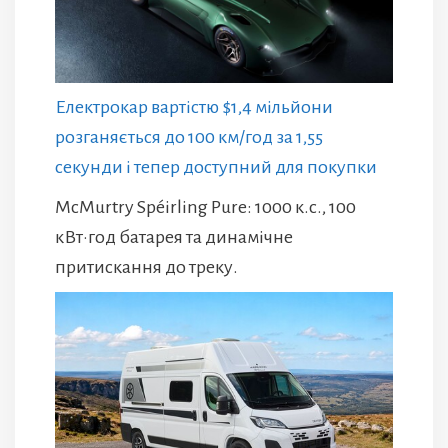
Електрокар вартістю $1,4 мільйони
розганяється до 100 км/год за 1,55
секунди і тепер доступний для покупки
McMurtry Spéirling Pure: 1000 к.с., 100
кВт·год батарея та динамічне
притискання до треку.