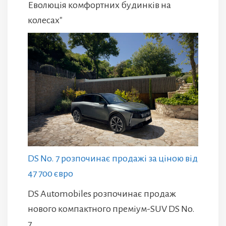
Еволюція комфортних будинків на
колесах"
DS No. 7 розпочинає продажі за ціною від
47 700 євро
DS Automobiles розпочинає продаж
нового компактного преміум-SUV DS No.
7.