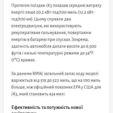
Протягом поїздки iX3 показав середню витрату
енергії лише 20.2 кВт-год/100 миль (12.2 кВт-
год/100 км). Цьому сприяли два
електродвигуни, які використовують
рекуперативне гальмування, повертаючи
енергію в батарею при спусках. Зокрема,
здатність автомобіля долати висоти до 6,500
футів і низькі температурні режими до 34°F
(1°C) вражає.
За даними BMW, загальний запас ходу моделі
варіюється від 519 до 522 миль, що на 100 миль
більше, ніж офіційний показник EPA у США для
iX3, який становить 434 милі.
Ефективність та потужність нової