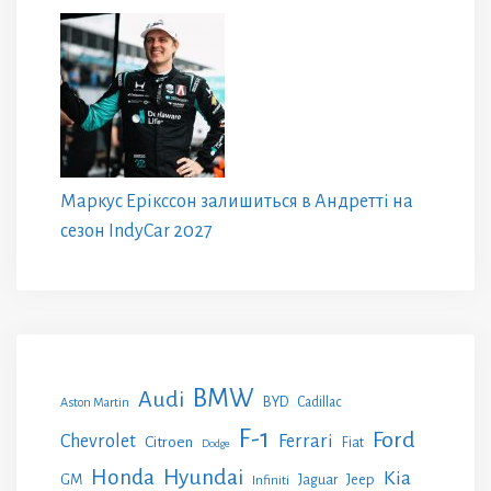
Маркус Ерікссон залишиться в Андретті на
сезон IndyCar 2027
BMW
Audi
BYD
Cadillac
Aston Martin
F-1
Ford
Chevrolet
Ferrari
Citroen
Fiat
Dodge
Honda
Hyundai
Kia
GM
Jeep
Jaguar
Infiniti