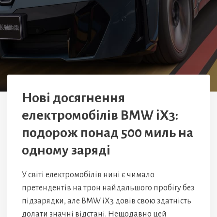
Нові досягнення
електромобілів BMW iX3:
подорож понад 500 миль на
одному заряді
У світі електромобілів нині є чимало
претендентів на трон найдальшого пробігу без
підзарядки, але BMW iX3 довів свою здатність
долати значні відстані. Нещодавно цей