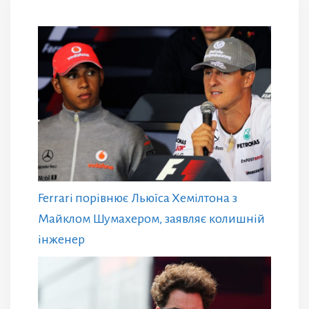
Ferrari порівнює Льюїса Хемілтона з
Майклом Шумахером, заявляє колишній
інженер