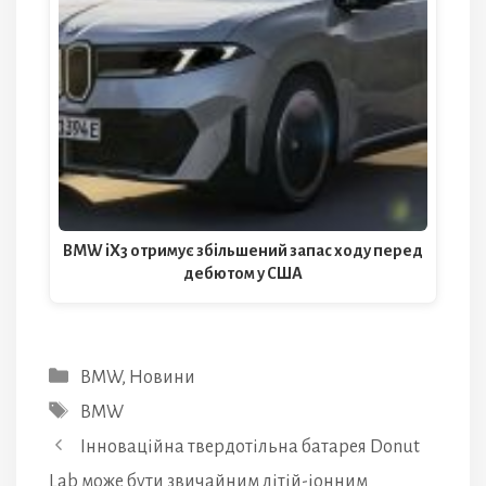
BMW iX3 отримує збільшений запас ходу перед
дебютом у США
Категорії
BMW
,
Новини
Позначки
BMW
Інноваційна твердотільна батарея Donut
Lab може бути звичайним літій-іонним