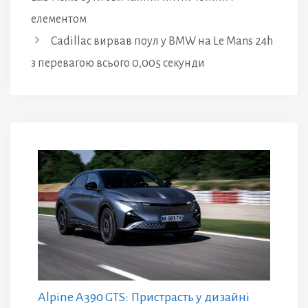
елементом
Cadillac вирвав поул у BMW на Le Mans 24h
з перевагою всього 0,005 секунди
Alpine A390 GTS: Пристрасть у дизайні