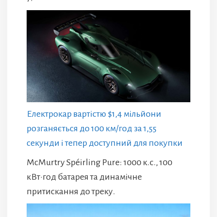
Електрокар вартістю $1,4 мільйони
розганяється до 100 км/год за 1,55
секунди і тепер доступний для покупки
McMurtry Spéirling Pure: 1000 к.с., 100
кВт·год батарея та динамічне
притискання до треку.