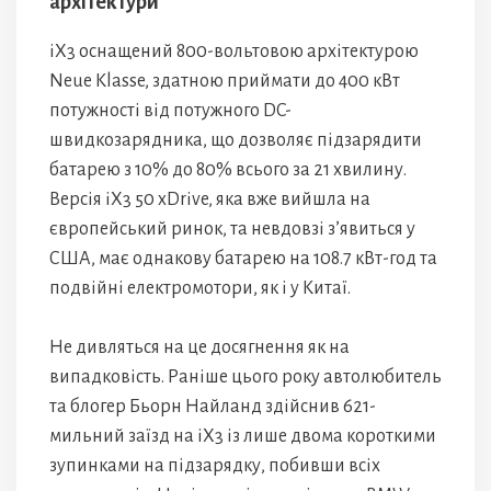
архітектури
iX3 оснащений 800-вольтовою архітектурою
Neue Klasse, здатною приймати до 400 кВт
потужності від потужного DC-
швидкозарядника, що дозволяє підзарядити
батарею з 10% до 80% всього за 21 хвилину.
Версія iX3 50 xDrive, яка вже вийшла на
європейський ринок, та невдовзі з’явиться у
США, має однакову батарею на 108.7 кВт-год та
подвійні електромотори, як і у Китаї.
Не дивляться на це досягнення як на
випадковість. Раніше цього року автолюбитель
та блогер Бьорн Найланд здійснив 621-
мильний заїзд на iX3 із лише двома короткими
зупинками на підзарядку, побивши всіх