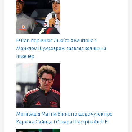
Ferrari порівнює Льюїса Хемілтона з
Майклом Шумахером, заявляє колишній
інженер
Мотивація Маттіа Біннотто щодо чуток про
Карлоса Сайнца і Оскара Піастрі в Audi F1