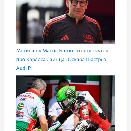
Мотивація Маттіа Біннотто щодо чуток
про Карлоса Сайнца і Оскара Піастрі в
Audi F1