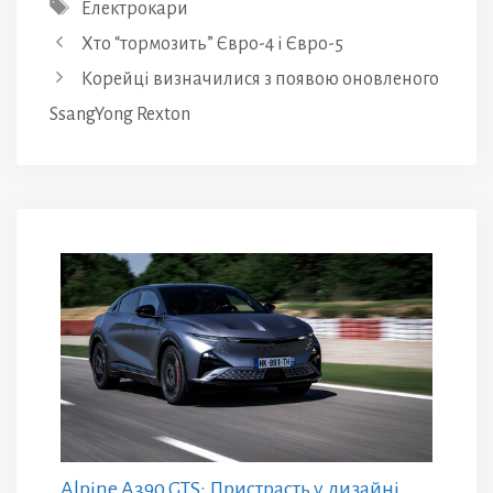
Позначки
Електрокари
Хто “тормозить” Євро-4 і Євро-5
Корейці визначилися з появою оновленого
SsangYong Rexton
Alpine A390 GTS: Пристрасть у дизайні