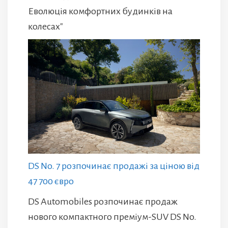
Еволюція комфортних будинків на
колесах"
DS No. 7 розпочинає продажі за ціною від
47 700 євро
DS Automobiles розпочинає продаж
нового компактного преміум-SUV DS No.