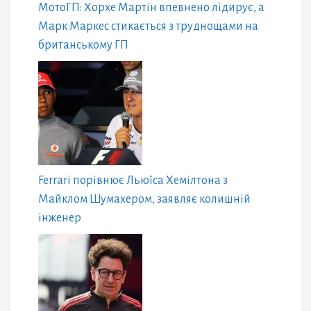
МотоГП: Хорхе Мартін впевнено лідирує, а
Марк Маркес стикається з труднощами на
британському ГП
Ferrari порівнює Льюїса Хемілтона з
Майклом Шумахером, заявляє колишній
інженер