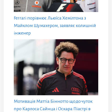
Ferrari порівнює Льюїса Хемілтона з
Майклом Шумахером, заявляє колишній
інженер
Мотивація Маттіа Біннотто щодо чуток
про Карлоса Сайнца і Оскара Піастрі в