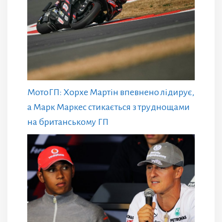
МотоГП: Хорхе Мартін впевнено лідирує,
а Марк Маркес стикається з труднощами
на британському ГП