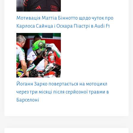
Мотивація Маттіа Біннотто щодо чуток про
Карлоса Сайнца і Оскара Піастрі в Audi F1
Йоганн Зарко повертається на мотоцикл
через три місяці після серйозної травми в
Барселоні