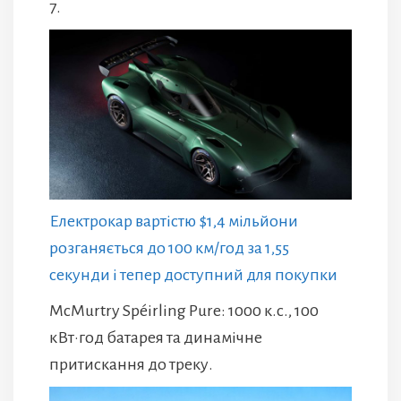
7.
Електрокар вартістю $1,4 мільйони
розганяється до 100 км/год за 1,55
секунди і тепер доступний для покупки
McMurtry Spéirling Pure: 1000 к.с., 100
кВт·год батарея та динамічне
притискання до треку.