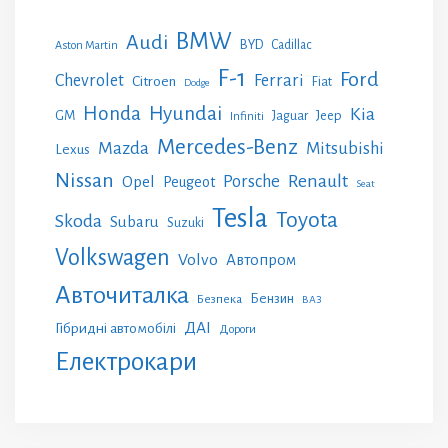
BMW
Audi
BYD
Cadillac
Aston Martin
F-1
Ford
Chevrolet
Ferrari
Citroen
Fiat
Dodge
Honda
Hyundai
Kia
GM
Jeep
Jaguar
Infiniti
Mercedes-Benz
Mazda
Mitsubishi
Lexus
Nissan
Renault
Porsche
Opel
Peugeot
Seat
Tesla
Toyota
Skoda
Subaru
Suzuki
Volkswagen
Volvo
Автопром
Авточиталка
Бензин
Безпека
ВАЗ
ДАІ
Гібридні автомобілі
Дороги
Електрокари