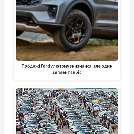
Продажі Ford у лютому знизилися, але один
сегмент виріс