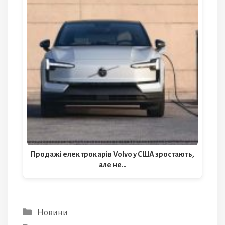
Продажі електрокарів Volvo у США зростають,
але не…
Категорії
Новини