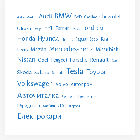
BMW
Audi
Chevrolet
BYD
Cadillac
Aston Martin
F-1
Ford
Ferrari
Citroen
GM
Fiat
Dodge
Honda
Hyundai
Kia
Jeep
Jaguar
Infiniti
Mercedes-Benz
Mazda
Mitsubishi
Lexus
Nissan
Renault
Porsche
Opel
Peugeot
Seat
Tesla
Toyota
Skoda
Subaru
Suzuki
Volkswagen
Volvo
Автопром
Авточиталка
Бензин
Безпека
ВАЗ
ДАІ
Гібридні автомобілі
Дороги
Електрокари