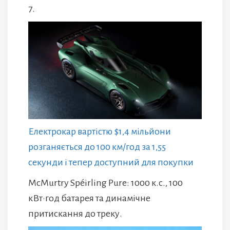
7.
Електрокар вартістю $1,4 мільйони
розганяється до 100 км/год за 1,55
секунди і тепер доступний для покупки
McMurtry Spéirling Pure: 1000 к.с., 100
кВт·год батарея та динамічне
притискання до треку.