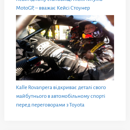
MotoGP, – вважає Кейсі Стоунер
Kalle Rovanpera відкриває деталі свого
майбутнього в автомобільному спорті
перед переговорами з Toyota