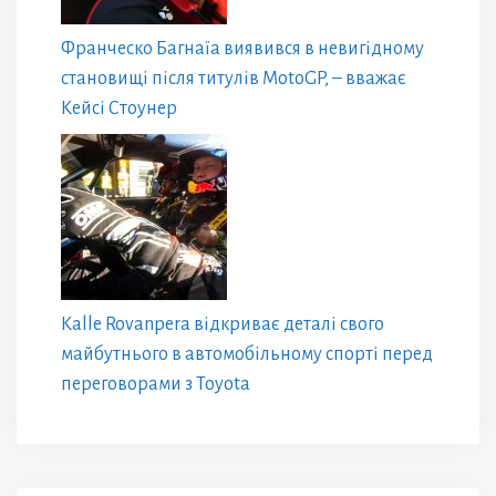
Франческо Багнаїа виявився в невигідному
становищі після титулів MotoGP, – вважає
Кейсі Стоунер
Kalle Rovanpera відкриває деталі свого
майбутнього в автомобільному спорті перед
переговорами з Toyota