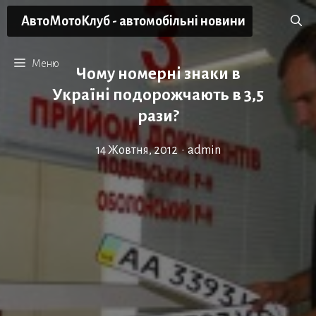
Перейти
АвтоМотоКлуб - автомобільні новини
до
вмісту
Меню
Чому номерні знаки в
Україні подорожчають в 3,5
рази?
14 Жовтня, 2012
•
admin