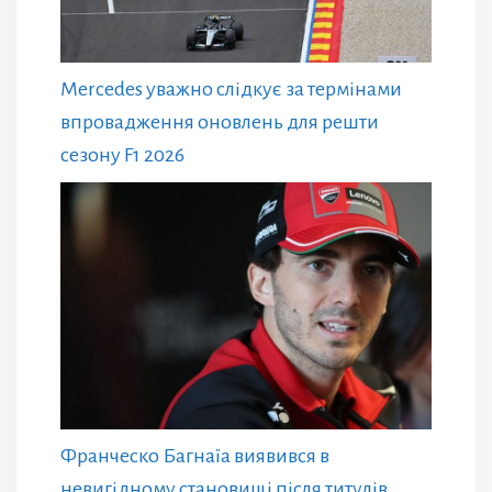
Mercedes уважно слідкує за термінами
впровадження оновлень для решти
сезону F1 2026
Франческо Багнаїа виявився в
невигідному становищі після титулів