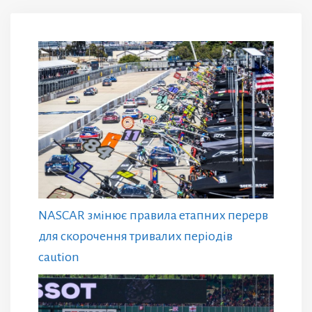
NASCAR змінює правила етапних перерв
для скорочення тривалих періодів
caution