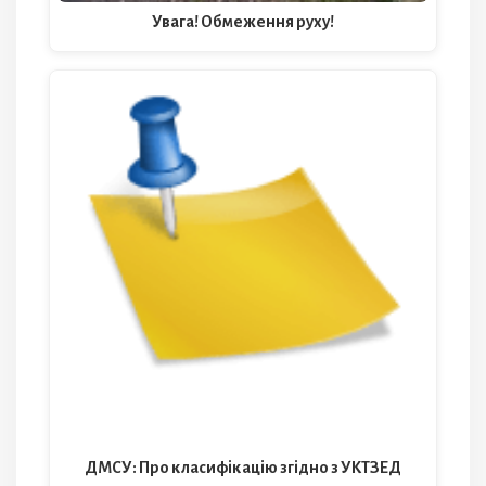
Увага! Обмеження руху!
ДМСУ: Про класифiкацiю згiдно з УКТЗЕД