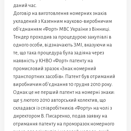
даний час.
Договір на виготовлення номерних знаків
укладений з Казенним науково-виробничим
об’єднанням «Форт» МВС України з Вінниці.
Тендер проходив за процедурою закупівлі в
одного особи, відзначають ЗМІ, вказуючи на
те, що така процедура була задіяна через
наявність у КНВО «Форт» патенту на
промисловий зразок «Знак номерний
транспортних засобів». Патент був отриманий
виробничим об’єднання 10 грудня 2010 року.
Однак це не перший патент на номерні знаки:
ще 5 лютого 2010 авторський колектив, що
складався із співробітників «Форту» на чолі з
директором В. Писаренко, подав заявку на
отримання патенту на промзразок номерного