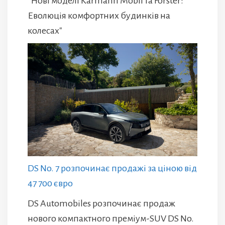
"Нові моделі Karmann Mobil та Forster:
Еволюція комфортних будинків на
колесах"
DS No. 7 розпочинає продажі за ціною від
47 700 євро
DS Automobiles розпочинає продаж
нового компактного преміум-SUV DS No.