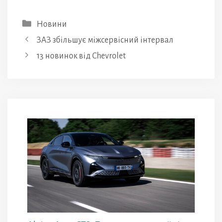
Категорії
Новини
ЗАЗ збільшує міжсервісний інтервал
13 новинок від Chevrolet