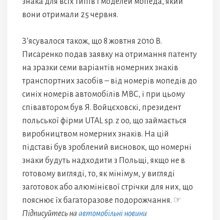
знака для всіх типів і моделей мопеда, який
вони отримали 25 червня.
З’ясувалося також, що 8 жовтня 2010 В.
Писаренко подав заявку на отримання патенту
на зразки семи варіантів номерних знаків
транспортних засобів – від номерів мопедів до
синіх номерів автомобілів МВС, і при цьому
співавтором був Я. Войцєховскі, президент
польської фірми UTAL sp. z oo, що займається
виробництвом номерних знаків. На цій
підставі був зроблений висновок, що номерні
знаки будуть надходити з Польщі, якщо не в
готовому вигляді, то, як мінімум, у вигляді
заготовок або алюмінієвої стрічки для них, що
пояснює їх багаторазове подорожчання. ☞
Підписуйтесь на
автомобільні новини