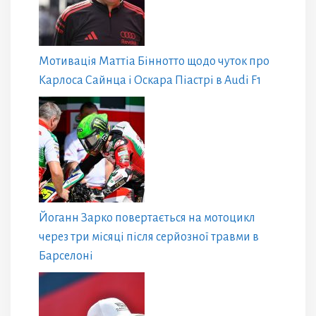
Мотивація Маттіа Біннотто щодо чуток про
Карлоса Сайнца і Оскара Піастрі в Audi F1
Йоганн Зарко повертається на мотоцикл
через три місяці після серйозної травми в
Барселоні