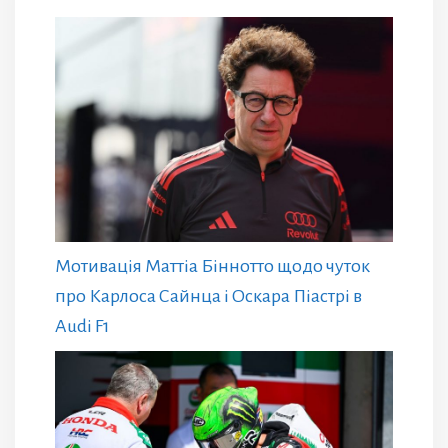
Мотивація Маттіа Біннотто щодо чуток
про Карлоса Сайнца і Оскара Піастрі в
Audi F1