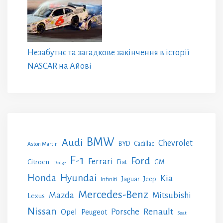
Незабутнє та загадкове закінчення в історії
NASCAR на Айові
BMW
Audi
Chevrolet
BYD
Cadillac
Aston Martin
F-1
Ford
Ferrari
Citroen
GM
Fiat
Dodge
Honda
Hyundai
Kia
Jeep
Jaguar
Infiniti
Mercedes-Benz
Mazda
Mitsubishi
Lexus
Nissan
Renault
Porsche
Opel
Peugeot
Seat