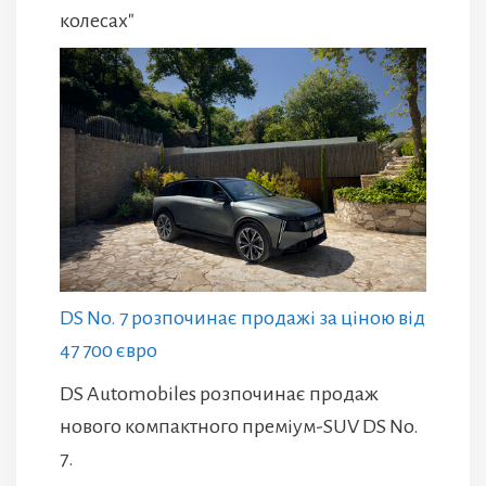
колесах"
DS No. 7 розпочинає продажі за ціною від
47 700 євро
DS Automobiles розпочинає продаж
нового компактного преміум-SUV DS No.
7.