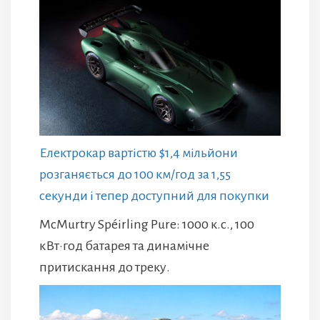
Електрокар вартістю $1,4 мільйони
розганяється до 100 км/год за 1,55
секунди і тепер доступний для покупки
McMurtry Spéirling Pure: 1000 к.с., 100
кВт·год батарея та динамічне
притискання до треку.