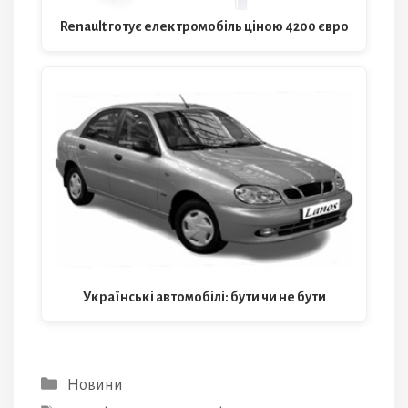
Renault готує електромобіль ціною 4200 євро
Українські автомобілі: бути чи не бути
Категорії
Новини