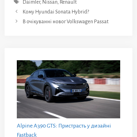
Позначки
Daimler
,
Nissan
,
Renault
Кому Hyundai Sonata Hybrid?
В очікуванні новог Volkswagen Passat
Alpine A390 GTS: Пристрасть у дизайні
Fastback