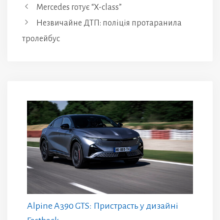
Mercedes готує “X-class”
Незвичайне ДТП: поліція протаранила
тролейбус
Alpine A390 GTS: Пристрасть у дизайні