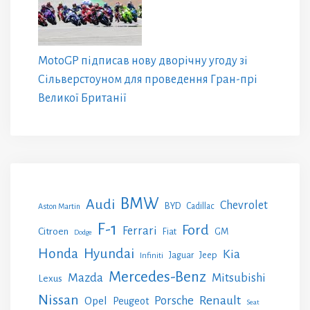
MotoGP підписав нову дворічну угоду зі
Сільверстоуном для проведення Гран-прі
Великої Британії
BMW
Audi
Chevrolet
BYD
Cadillac
Aston Martin
F-1
Ford
Ferrari
Citroen
GM
Fiat
Dodge
Honda
Hyundai
Kia
Jeep
Jaguar
Infiniti
Mercedes-Benz
Mazda
Mitsubishi
Lexus
Nissan
Renault
Porsche
Opel
Peugeot
Seat