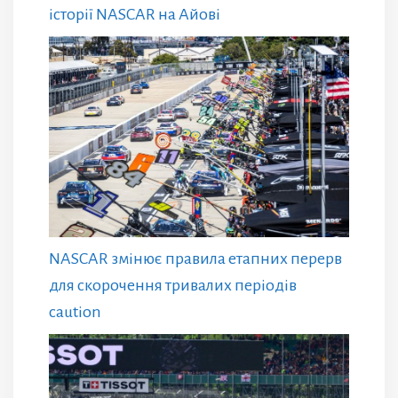
історії NASCAR на Айові
NASCAR змінює правила етапних перерв
для скорочення тривалих періодів
caution