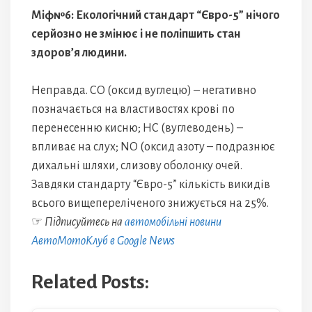
Міф№6: Екологічний стандарт “Євро-5” нічого
серйозно не змінює і не поліпшить стан
здоров’я людини.
Неправда. СО (оксид вуглецю) – негативно
позначається на властивостях крові по
перенесенню кисню; НС (вуглеводень) –
впливає на слух; NО (оксид азоту – подразнює
дихальні шляхи, слизову оболонку очей.
Завдяки стандарту “Євро-5” кількість викидів
всього вищепереліченого знижується на 25%.
☞
Підписуйтесь на
автомобільні новини
АвтоМотоКлуб в Google News
Related Posts: