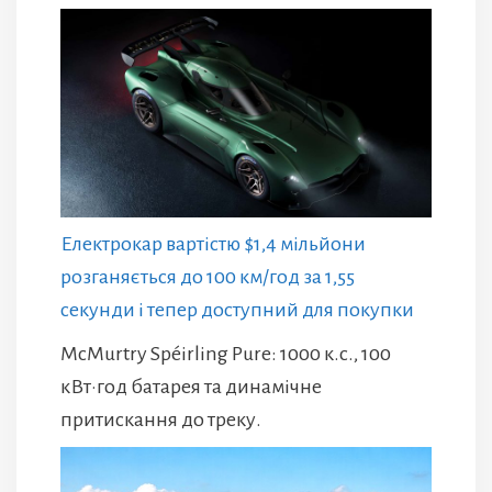
Електрокар вартістю $1,4 мільйони
розганяється до 100 км/год за 1,55
секунди і тепер доступний для покупки
McMurtry Spéirling Pure: 1000 к.с., 100
кВт·год батарея та динамічне
притискання до треку.