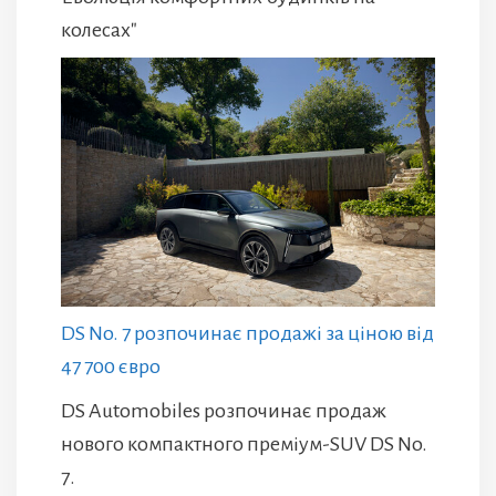
колесах"
DS No. 7 розпочинає продажі за ціною від
47 700 євро
DS Automobiles розпочинає продаж
нового компактного преміум-SUV DS No.
7.