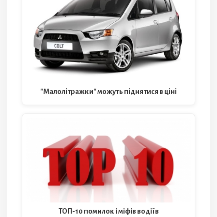
"Малолітражки" можуть піднятися в ціні
ТОП-10 помилок і міфів водіїв