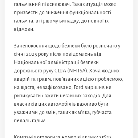
гальмівний підсилювач. Така ситуація може
призвести до зниження функціональності
гальм та, в гіршому випадку, до повної їх
відмови.
Занепокоєння щодо безпеки було розпочато у
січні 2025 року після повідомлень від
Національної адміністрації безпеки
дорожнього руху США (NHTSA). Хоча жодних
аварій та травм, пов’язаних з цією проблемою,
на щастя, не зафіксовано, Ford вирішив не
ризикувати і вжити негайних заходів. Для
власників цих автомобілів важливо бути
уважними до змін, таких як м’яка, губчаста
педаль гальм.
Компанія оголосила номер відклику 25S37,