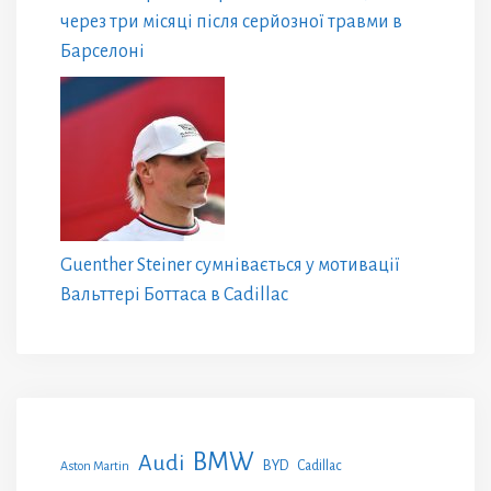
через три місяці після серйозної травми в
Барселоні
Guenther Steiner сумнівається у мотивації
Вальттері Боттаса в Cadillac
BMW
Audi
BYD
Cadillac
Aston Martin