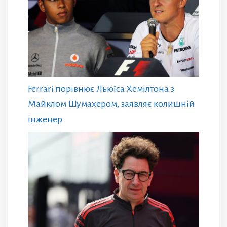
Ferrari порівнює Льюїса Хемілтона з
Майклом Шумахером, заявляє колишній
інженер