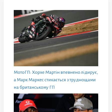
МотоГП: Хорхе Мартін впевнено лідирує,
а Марк Маркес стикається з труднощами
на британському ГП