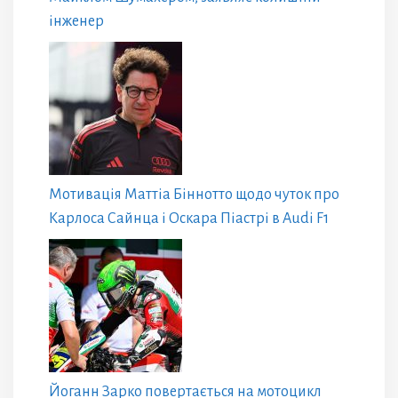
інженер
Мотивація Маттіа Біннотто щодо чуток про
Карлоса Сайнца і Оскара Піастрі в Audi F1
Йоганн Зарко повертається на мотоцикл