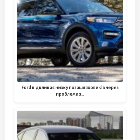
Ford відкликає низку позашляховиків через
проблеми з…