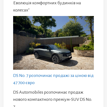
Еволюція комфортних будинків на
колесах"
DS No. 7 розпочинає продажі за ціною від
47 700 євро
DS Automobiles розпочинає продаж
нового компактного преміум-SUV DS No.
7.