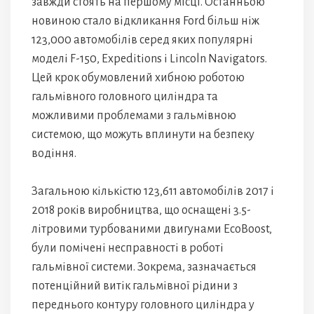
завжди стоять на першому місці. Останньою
новиною стало відкликання Ford більш ніж
123,000 автомобілів серед яких популярні
моделі F-150, Expeditions і Lincoln Navigators.
Цей крок обумовлений хибною роботою
гальмівного головного циліндра та
можливими проблемами з гальмівною
системою, що можуть вплинути на безпеку
водіння.
Загальною кількістю 123,611 автомобілів 2017 і
2018 років виробництва, що оснащені 3.5-
літровими турбованими двигунами EcoBoost,
були помічені несправності в роботі
гальмівної системи. Зокрема, зазначається
потенційний витік гальмівної рідини з
переднього контуру головного циліндра у