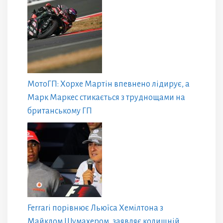
МотоГП: Хорхе Мартін впевнено лідирує, а
Марк Маркес стикається з труднощами на
британському ГП
Ferrari порівнює Льюїса Хемілтона з
Майклом Шумахером, заявляє колишній