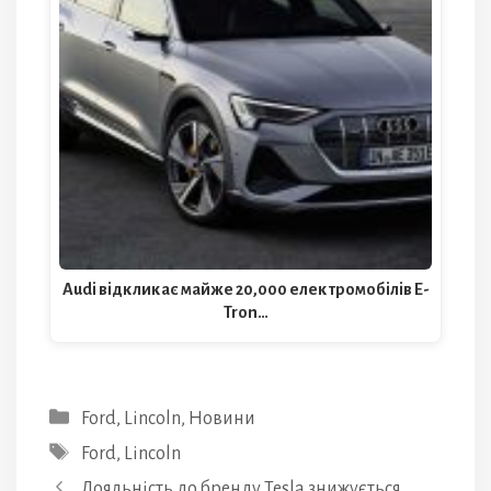
Audi відкликає майже 20,000 електромобілів E-
Tron…
Категорії
Ford
,
Lincoln
,
Новини
Позначки
Ford
,
Lincoln
Лояльність до бренду Tesla знижується