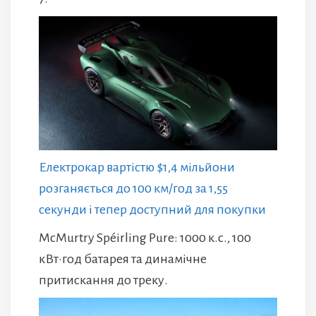
Електрокар вартістю $1,4 мільйони
розганяється до 100 км/год за 1,55
секунди і тепер доступний для покупки
McMurtry Spéirling Pure: 1000 к.с., 100
кВт·год батарея та динамічне
притискання до треку.