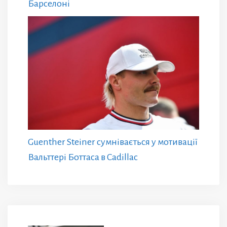
Барселоні
Guenther Steiner сумнівається у мотивації
Вальттері Боттаса в Cadillac