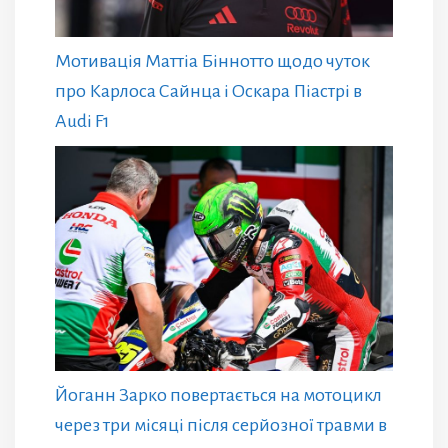
Мотивація Маттіа Біннотто щодо чуток
про Карлоса Сайнца і Оскара Піастрі в
Audi F1
Йоганн Зарко повертається на мотоцикл
через три місяці після серйозної травми в