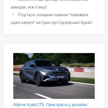
швидше, ніж її акції
П’єр Гаслі: гонщики повинні “поважати
один одного” на Гран-прі Саудівської Аравії
Alpine A390 GTS: Пристрасть у дизайні