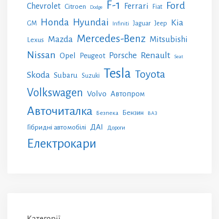
F-1
Ford
Chevrolet
Ferrari
Citroen
Fiat
Dodge
Honda
Hyundai
Kia
GM
Jeep
Jaguar
Infiniti
Mercedes-Benz
Mazda
Mitsubishi
Lexus
Nissan
Renault
Porsche
Opel
Peugeot
Seat
Tesla
Toyota
Skoda
Subaru
Suzuki
Volkswagen
Volvo
Автопром
Авточиталка
Бензин
Безпека
ВАЗ
ДАІ
Гібридні автомобілі
Дороги
Електрокари