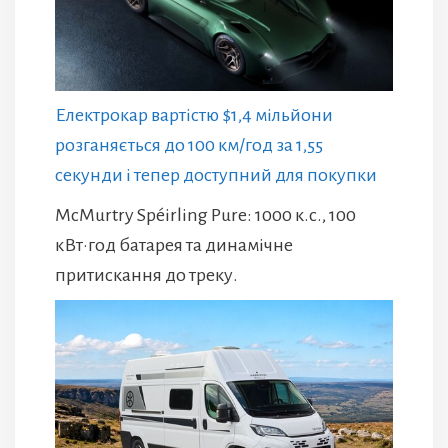
Електрокар вартістю $1,4 мільйони
розганяється до 100 км/год за 1,55
секунди і тепер доступний для покупки
McMurtry Spéirling Pure: 1000 к.с., 100
кВт·год батарея та динамічне
притискання до треку.