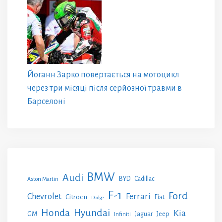
Йоганн Зарко повертається на мотоцикл
через три місяці після серйозної травми в
Барселоні
BMW
Audi
BYD
Cadillac
Aston Martin
F-1
Ford
Chevrolet
Ferrari
Citroen
Fiat
Dodge
Honda
Hyundai
Kia
GM
Jeep
Jaguar
Infiniti