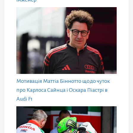
Мотивація Маттіа Біннотто щодо чуток
про Карлоса Сайнца і Оскара Піастрі в
Audi F1