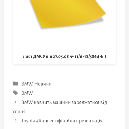
Лист ДМСУ від 27.05.08 № 11/6-18/5864-ЕП
Категорії
BMW
,
Новини
Позначки
BMW
BMW навчить машини заряджатися від
сонця
Toyota 4Runner: офіційна презентація