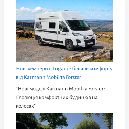
Нові кемпери в Trigano: більше комфорту
від Karmann Mobil та Forster
"Нові моделі Karmann Mobil та Forster:
Еволюція комфортних будинків на
колесах"