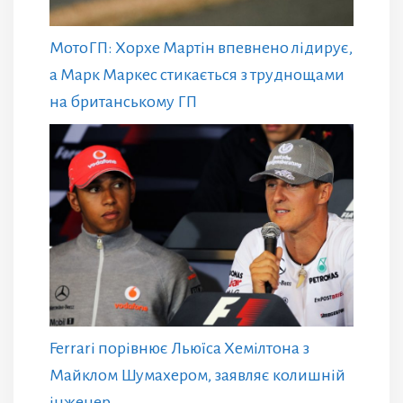
МотоГП: Хорхе Мартін впевнено лідирує,
а Марк Маркес стикається з труднощами
на британському ГП
Ferrari порівнює Льюїса Хемілтона з
Майклом Шумахером, заявляє колишній
інженер