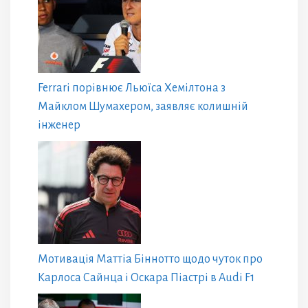
Ferrari порівнює Льюїса Хемілтона з
Майклом Шумахером, заявляє колишній
інженер
Мотивація Маттіа Біннотто щодо чуток про
Карлоса Сайнца і Оскара Піастрі в Audi F1