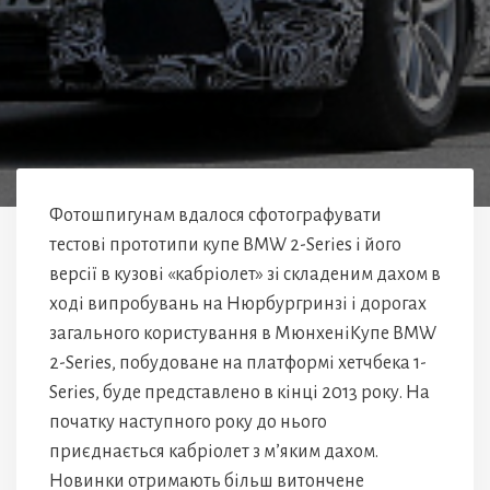
Фотошпигунам вдалося сфотографувати
тестові прототипи купе BMW 2-Series і його
версії в кузові «кабріолет» зі складеним дахом в
ході випробувань на Нюрбургринзі і дорогах
загального користування в МюнхеніКупе BMW
2-Series, побудоване на платформі хетчбека 1-
Series, буде представлено в кінці 2013 року. На
початку наступного року до нього
приєднається кабріолет з м’яким дахом.
Новинки отримають більш витончене