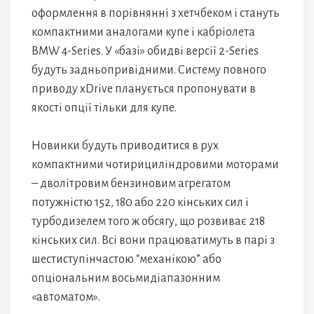
оформлення в порівнянні з хетчбеком і стануть
компактними аналогами купе і кабріолета
BMW 4-Series. У «базі» обидві версії 2-Series
будуть задньопривідними. Систему повного
приводу xDrive планується пропонувати в
якості опції тільки для купе.
Новинки будуть приводитися в рух
компактними чотирициліндровими моторами
– дволітровим бензиновим агрегатом
потужністю 152, 180 або 220 кінських сил і
турбодизелем того ж обсягу, що розвиває 218
кінських сил. Всі вони працюватимуть в парі з
шестиступінчастою “механікою” або
опціональним восьмидіапазонним
«автоматом».