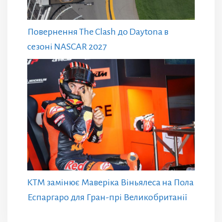
Повернення The Clash до Daytona в
сезоні NASCAR 2027
KTM замінює Маверіка Віньялеса на Пола
Еспаргаро для Гран-прі Великобританії