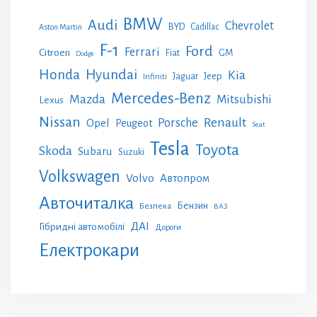
BMW
Audi
Chevrolet
BYD
Cadillac
Aston Martin
F-1
Ford
Ferrari
Citroen
GM
Fiat
Dodge
Honda
Hyundai
Kia
Jeep
Jaguar
Infiniti
Mercedes-Benz
Mazda
Mitsubishi
Lexus
Nissan
Renault
Porsche
Opel
Peugeot
Seat
Tesla
Toyota
Skoda
Subaru
Suzuki
Volkswagen
Volvo
Автопром
Авточиталка
Бензин
Безпека
ВАЗ
ДАІ
Гібридні автомобілі
Дороги
Електрокари