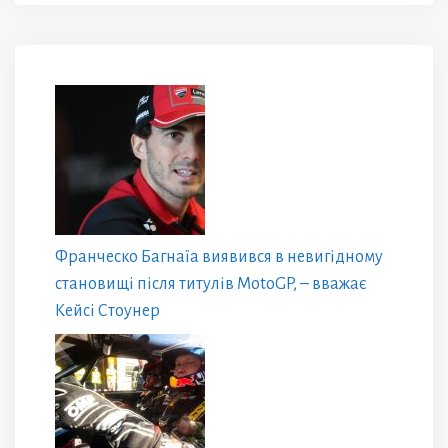
Франческо Багнаїа виявився в невигідному
становищі після титулів MotoGP, – вважає
Кейсі Стоунер