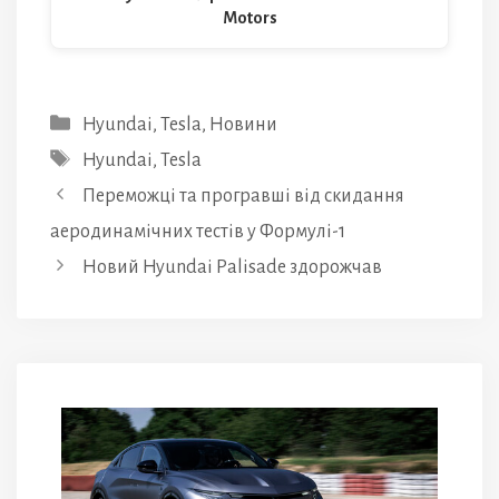
Motors
Категорії
Hyundai
,
Tesla
,
Новини
Позначки
Hyundai
,
Tesla
Переможці та програвші від скидання
аеродинамічних тестів у Формулі-1
Новий Hyundai Palisade здорожчав