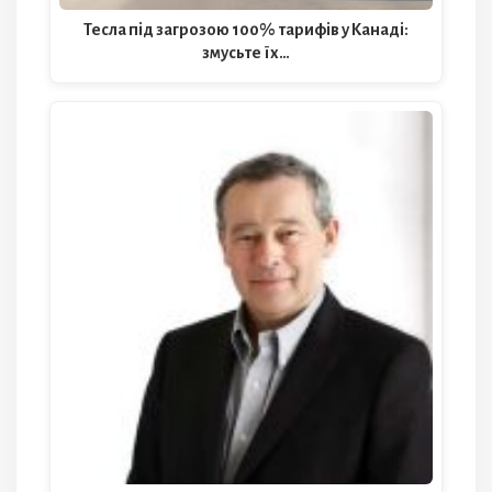
Тесла під загрозою 100% тарифів у Канаді:
змусьте їх…