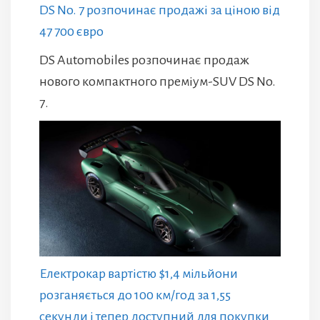
DS No. 7 розпочинає продажі за ціною від
47 700 євро
DS Automobiles розпочинає продаж
нового компактного преміум-SUV DS No.
7.
Електрокар вартістю $1,4 мільйони
розганяється до 100 км/год за 1,55
секунди і тепер доступний для покупки