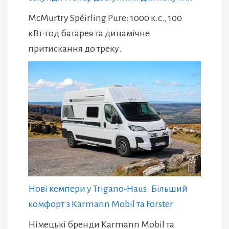
McMurtry Spéirling Pure: 1000 к.с., 100
кВт·год батарея та динамічне
притискання до треку.
Нові кемпери у Trigano-Haus: Більший
комфорт з Karmann Mobil та Forster
Німецькі бренди Karmann Mobil та