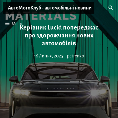
Перейти
АвтоМотоКлуб - автомобільні новини
до
вмісту
Меню
Керівник Lucid попереджає
про здорожчання нових
автомобілів
16 Липня, 2025
•
petrenko