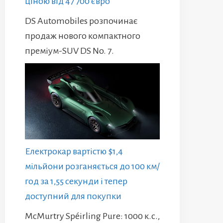
ціною від 47 700 євро
DS Automobiles розпочинає
продаж нового компактного
преміум-SUV DS No. 7.
Електрокар вартістю $1,4
мільйони розганяється до 100 км/
год за 1,55 секунди і тепер
доступний для покупки
McMurtry Spéirling Pure: 1000 к.с.,