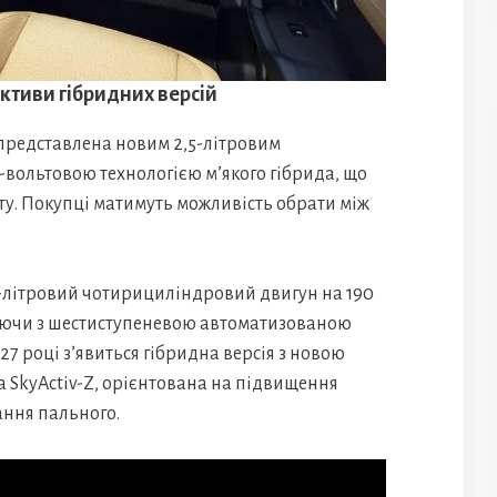
ективи гібридних версій
представлена новим 2,5-літровим
4-вольтовою технологією м’якого гібрида, що
енту. Покупці матимуть можливість обрати між
5-літровий чотирициліндровий двигун на 190
ацюючи з шестиступеневою автоматизованою
27 році з’явиться гібридна версія з новою
 SkyActiv-Z, орієнтована на підвищення
ння пального.