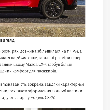
 вигляд
в розмірах: довжина збільшилася на 114 мм, а
лася на 76 мм, отже, загальні розміри тепер
Завдяки цьому Mazda CX-5 здобув більш
ищений комфорт для пасажирів.
впізнаваність, зокрема, завдяки характернім
Змінилося також оформлення задньої частини:
агадують старшу модель CX-70.