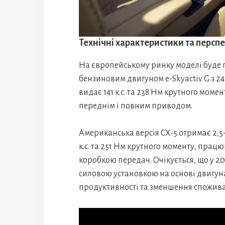
Технічні характеристики та персп
На європейському ринку моделі буде 
бензиновим двигуном e-Skyactiv G з 2
видає 141 к.с. та 238 Нм крутного мом
переднім і повним приводом.
Американська версія CX-5 отримає 2,
к.с. та 251 Нм крутного моменту, пр
коробкою передач. Очікується, що у 20
силовою установкою на основі двигуна
продуктивності та зменшення спожива