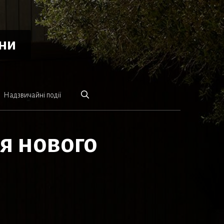
ини
Надзвичайні події
я нового