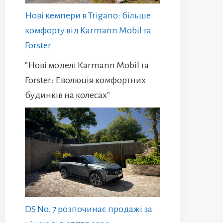
Нові кемпери в Trigano: більше
комфорту від Karmann Mobil та
Forster
"Нові моделі Karmann Mobil та
Forster: Еволюція комфортних
будинків на колесах"
DS No. 7 розпочинає продажі за