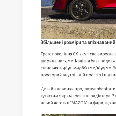
Збільшені розміри та впізнаваний
Третє покоління CX-5 суттєво виросло 
ширина на 13 мм. Колісна база подовжи
становлять 4690 мм/1860 мм/1695 мм. 
просторий внутрішній простір і підв
Дизайн новинки продовжує зберігати 
кутастим фарам і решітці радіатора. 
новий логотип “MAZDA” та фари, що н