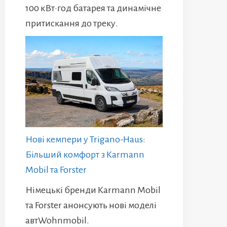
100 кВт·год батарея та динамічне
притискання до треку.
Нові кемпери у Trigano-Haus:
Більший комфорт з Karmann
Mobil та Forster
Німецькі бренди Karmann Mobil
та Forster анонсують нові моделі
автWohnmobil.