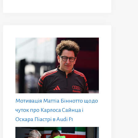
Мотивація Маттіа Біннотто щодо
чуток про Карлоса Сайнца і
Оскара Піастрі в Audi F1