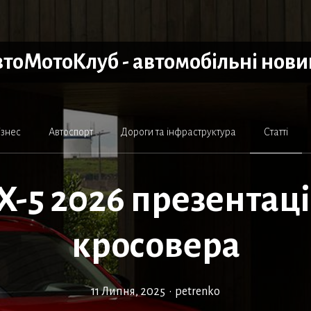
тоМотоКлуб - автомобільні нов
ізнес
Автоспорт
Дороги та інфраструктура
Статті
X-5 2026 презентаці
кросовера
11 Липня, 2025
•
petrenko