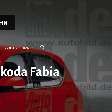
ини
Надзвичайні події
koda Fabia