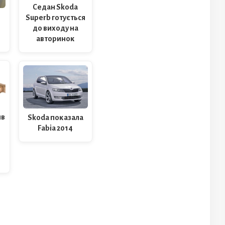
Cедан Skoda
Superb готується
до виходу на
авторинок
ив
Skoda показала
Fabia 2014