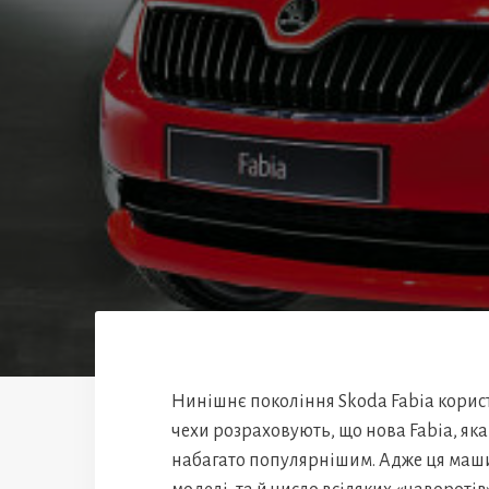
Нинішнє покоління Skoda Fabia корис
чехи розраховують, що нова Fabia, яка 
набагато популярнішим. Адже ця маши