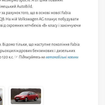
» незмірно зросте. А от ціни повинні
імецький AutoBild.
за рахунок того, що в основі нової Fabia
B. На ній Volkswagen AG планує побудувати
ід скромних хетчбеків «В» класу і закінчуючи
. Відомо тільки, що наступне покоління Fabia
трьохциліндрових бензинових і дизельних
 120 к.с. ☞
Підписуйтесь на
автомобільні новини