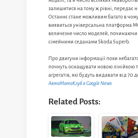
моделі, та й число всіляких «наворотів
залишитися на тому ж рівні, передає н
Останнє стане можливим багато в чому 
виявиться універсальна платформа MQ
величезне число моделей, починаючи в
сімейними седанами Skoda Superb.
Про двигуни інформації поки небагато
почнуть оснащувати новою лінійкою 
агрегатів, які будуть видавати від 70 до
АвтоМотоКлуб в Google News
Related Posts: