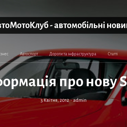
тоМотоКлуб - автомобільні нов
ізнес
Автоспорт
Дороги та інфраструктура
Статті
ормація про нову S
3 Квітня, 2012
•
admin