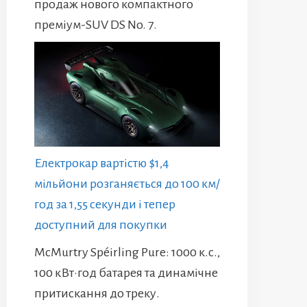
продаж нового компактного
преміум-SUV DS No. 7.
Електрокар вартістю $1,4
мільйони розганяється до 100 км/
год за 1,55 секунди і тепер
доступний для покупки
McMurtry Spéirling Pure: 1000 к.с.,
100 кВт·год батарея та динамічне
притискання до треку.