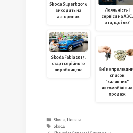
Skoda Superb 2016
Лояльність і
виходить на
сервіси на АЗС:
авторинок
хто, що і як?
Skoda Fabia 2015:
старт серійного
Київ оприлюдн
виробництва
список
"халявних"
автомобілів на
продаж
Категорії
Skoda
,
Новини
Позначки
Skoda