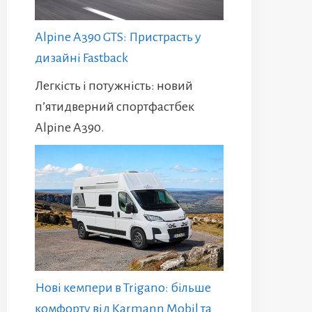
Alpine A390 GTS: Пристрасть у
дизайні Fastback
Легкість і потужність: новий
п’ятидверний спортфастбек
Alpine A390.
Нові кемпери в Trigano: більше
комфорту від Karmann Mobil та