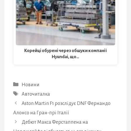
Корейці обурені через обшуки компанії
Hyundai, що…
Категорії
Новини
Позначки
Авточиталка
Aston Martin F1 розслідує DNF Фернандо
Алонсо на Гран-прі Італії
Дебют Макса Ферстаппена на