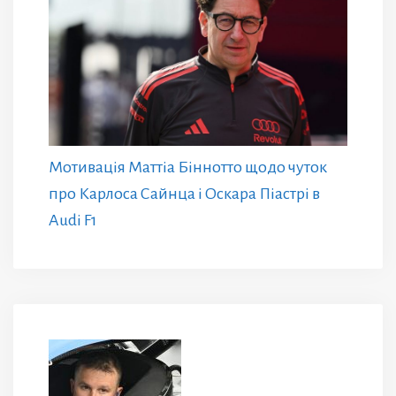
Мотивація Маттіа Біннотто щодо чуток
про Карлоса Сайнца і Оскара Піастрі в
Audi F1