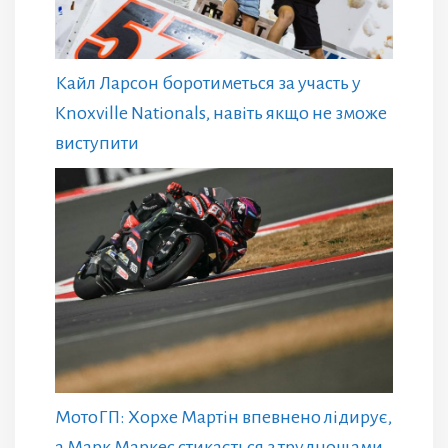
Кайл Ларсон боротиметься за участь у
Knoxville Nationals, навіть якщо не зможе
виступити
МотоГП: Хорхе Мартін впевнено лідирує,
а Марк Маркес стикається з труднощами