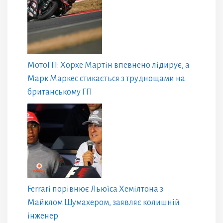
МотоГП: Хорхе Мартін впевнено лідирує, а
Марк Маркес стикається з труднощами на
британському ГП
Ferrari порівнює Льюїса Хемілтона з
Майклом Шумахером, заявляє колишній
інженер