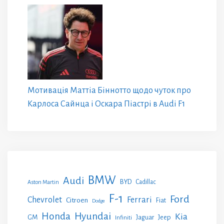
Мотивація Маттіа Біннотто щодо чуток про
Карлоса Сайнца і Оскара Піастрі в Audi F1
BMW
Audi
BYD
Cadillac
Aston Martin
F-1
Ford
Chevrolet
Ferrari
Citroen
Fiat
Dodge
Honda
Hyundai
Kia
GM
Jeep
Jaguar
Infiniti