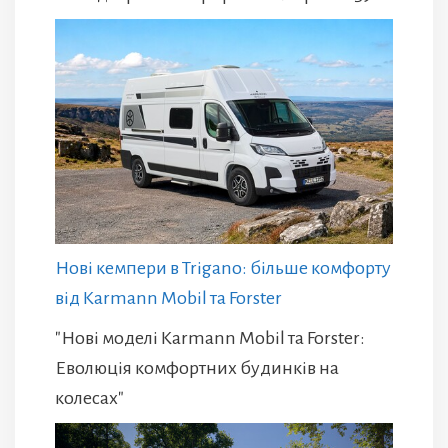
Нові кемпери в Trigano: більше комфорту
від Karmann Mobil та Forster
"Нові моделі Karmann Mobil та Forster:
Еволюція комфортних будинків на
колесах"