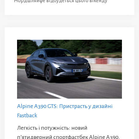
Нордшляйфе відбудеться цього вікенду
Alpine A390 GTS: Пристрасть у дизайні
Fastback
Легкість і потужність: новий
п’ятидверний спортфастбек Alpine A390.