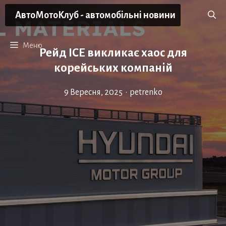
Перейти
АвтоМотоКлуб - автомобільні новини
до
вмісту
Меню
Рейд ICE викликає хаос для
корейських компаній
9 Вересня, 2025
•
petrenko