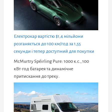
Електрокар вартістю $1,4 мільйони
розганяється до 100 км/год за 1,55
секунди і тепер доступний для покупки
McMurtry Spéirling Pure: 1000 к.с., 100
кВт·год батарея та динамічне
притискання до треку.