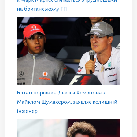
на британському ГП
Ferrari порівнює Льюїса Хемілтона з
Майклом Шумахером, заявляє колишній
інженер