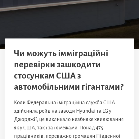
Чи можуть імміграційні
перевірки зашкодити
стосункам США з
автомобільними гігантами?
Коли Федеральна іміграційна служба США
здійснила рейд на заводи Hyundai та LG у
Джорджії, це викликало неабияке хвилювання
як у США, так і за їх межами. Понад 475
працівників, переважно громадян Південної