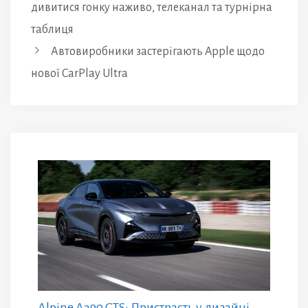
дивитися гонку наживо, телеканал та турнірна
таблиця
Автовиробники застерігають Apple щодо
нової CarPlay Ultra
Alpine A390 GTS: Пристрасть у дизайні