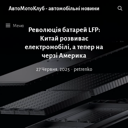
Перейти
АвтоМотоКлуб - автомобільні новини
до
вмісту
Меню
Революція батарей LFP:
Китай розвиває
електромобілі, а тепер на
черзі Америка
27 Червня, 2025
•
petrenko