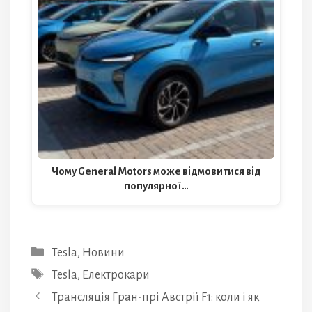
Чому General Motors може відмовитися від
популярної…
Категорії
Tesla
,
Новини
Позначки
Tesla
,
Електрокари
Трансляція Гран-прі Австрії F1: коли і як