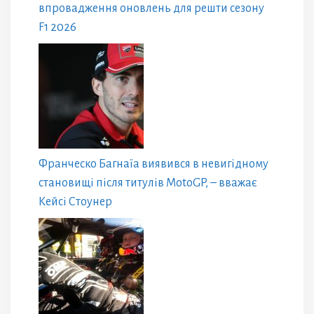
впровадження оновлень для решти сезону
F1 2026
Франческо Багнаїа виявився в невигідному
становищі після титулів MotoGP, – вважає
Кейсі Стоунер