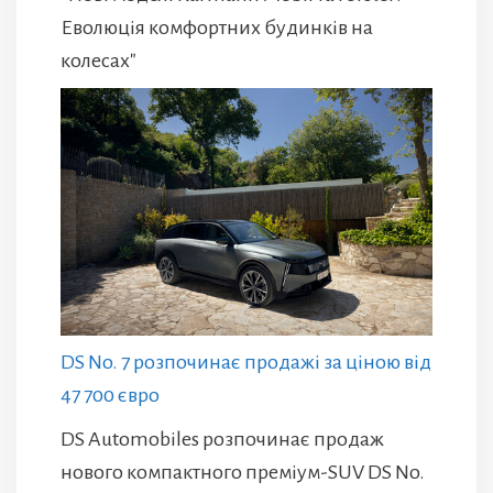
Еволюція комфортних будинків на
колесах"
DS No. 7 розпочинає продажі за ціною від
47 700 євро
DS Automobiles розпочинає продаж
нового компактного преміум-SUV DS No.