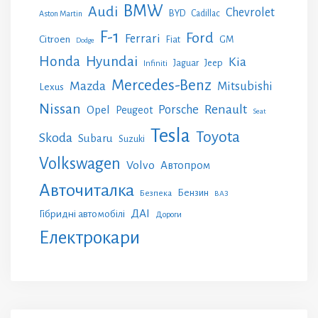
BMW
Audi
Chevrolet
BYD
Cadillac
Aston Martin
F-1
Ford
Ferrari
Citroen
GM
Fiat
Dodge
Honda
Hyundai
Kia
Jeep
Jaguar
Infiniti
Mercedes-Benz
Mazda
Mitsubishi
Lexus
Nissan
Renault
Porsche
Opel
Peugeot
Seat
Tesla
Toyota
Skoda
Subaru
Suzuki
Volkswagen
Volvo
Автопром
Авточиталка
Бензин
Безпека
ВАЗ
ДАІ
Гібридні автомобілі
Дороги
Електрокари