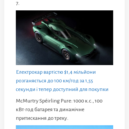
7.
Електрокар вартістю $1,4 мільйони
розганяється до 100 км/год за 1,55
секунди і тепер доступний для покупки
McMurtry Spéirling Pure: 1000 к.с., 100
кВт·год батарея та динамічне
притискання до треку.