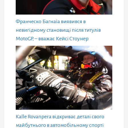
Франческо Багнаїа виявився в
невигідному становищі після титулів
MotoGP, – вважає Кейсі Стоунер
Kalle Rovanpera відкриває деталі свого
майбутнього в автомобільному спорті