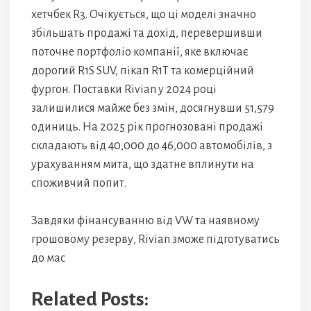
хетчбек R3. Очікується, що ці моделі значно
збільшать продажі та дохід, перевершивши
поточне портфоліо компанії, яке включає
дорогий R1S SUV, пікап R1T та комерційний
фургон. Поставки Rivian у 2024 році
залишилися майже без змін, досягнувши 51,579
одиниць. На 2025 рік прогнозовані продажі
складають від 40,000 до 46,000 автомобілів, з
урахуванням мита, що здатне вплинути на
споживчий попит.
Завдяки фінансуванню від VW та наявному
грошовому резерву, Rivian зможе підготуватись
до мас
Related Posts: