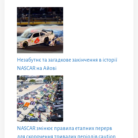
Незабутнє та загадкове закінчення в історії
NASCAR на Айові
NASCAR змінює правила етапних перерв
для скорочення тривалих періодів caution