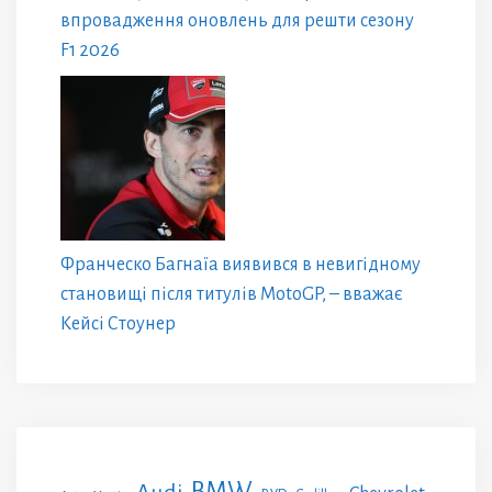
впровадження оновлень для решти сезону
F1 2026
Франческо Багнаїа виявився в невигідному
становищі після титулів MotoGP, – вважає
Кейсі Стоунер
BMW
Audi