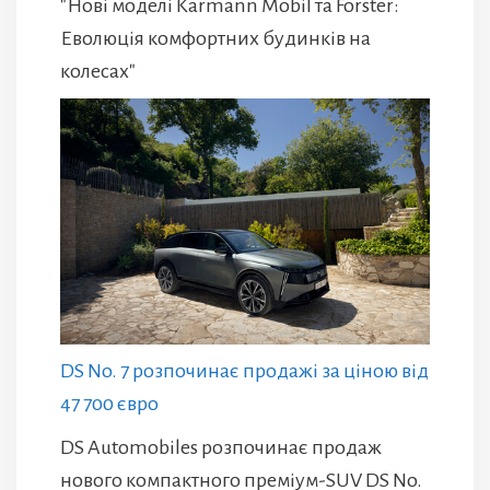
"Нові моделі Karmann Mobil та Forster:
Еволюція комфортних будинків на
колесах"
DS No. 7 розпочинає продажі за ціною від
47 700 євро
DS Automobiles розпочинає продаж
нового компактного преміум-SUV DS No.