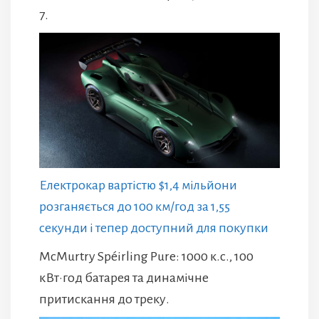
7.
Електрокар вартістю $1,4 мільйони
розганяється до 100 км/год за 1,55
секунди і тепер доступний для покупки
McMurtry Spéirling Pure: 1000 к.с., 100
кВт·год батарея та динамічне
притискання до треку.