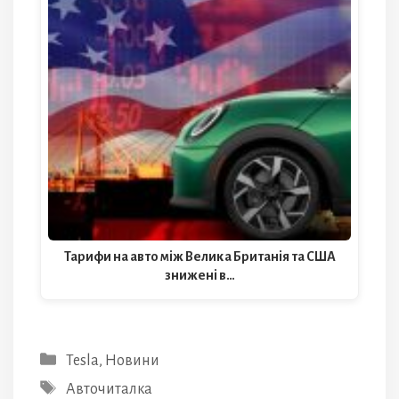
Тарифи на авто між Велика Британія та США
знижені в…
Категорії
Tesla
,
Новини
Позначки
Авточиталка