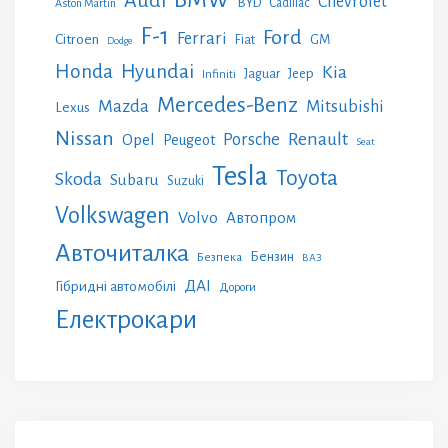
Chevrolet
BYD
Cadillac
Aston Martin
F-1
Ford
Ferrari
Citroen
GM
Fiat
Dodge
Honda
Hyundai
Kia
Jeep
Jaguar
Infiniti
Mercedes-Benz
Mazda
Mitsubishi
Lexus
Nissan
Renault
Porsche
Opel
Peugeot
Seat
Tesla
Toyota
Skoda
Subaru
Suzuki
Volkswagen
Volvo
Автопром
Авточиталка
Бензин
Безпека
ВАЗ
ДАІ
Гібридні автомобілі
Дороги
Електрокари