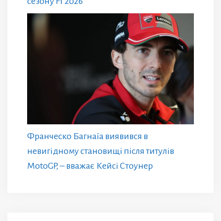
сезону F1 2026
Франческо Багнаїа виявився в
невигідному становищі після титулів
MotoGP, – вважає Кейсі Стоунер