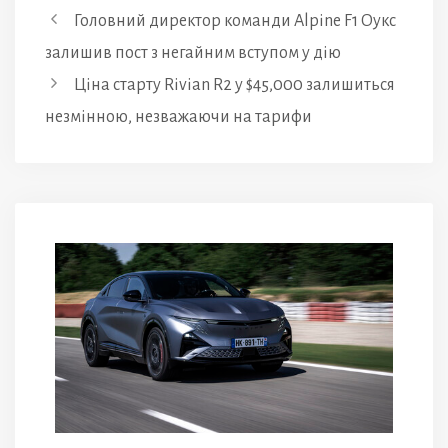
Головний директор команди Alpine F1 Оукс
залишив пост з негайним вступом у дію
Ціна старту Rivian R2 у $45,000 залишиться
незмінною, незважаючи на тарифи