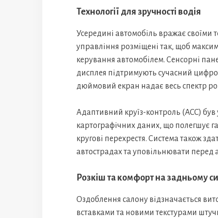
Технології для зручності водія
Усередині автомобіль вражає своїми 
управління розміщені так, щоб максим
керування автомобілем. Сенсорні пан
дисплея підтримують сучасний цифров
дюймовий екран надає весь спектр роз
Адаптивний круїз-контроль (ACC) був 
картографічних даних, що полегшує га
кругові перехрестя. Система також зд
автострадах та уповільнювати перед
Розкіш та комфорт на задньому си
Оздоблення салону відзначається ви
вставками та новими текстурами штучн