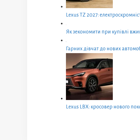
Lexus TZ 2027: електроскромніс
Як зекономити при купівлі вжи
Гарних дівчат до нових автомо
Lexus LBX: кросовер нового по