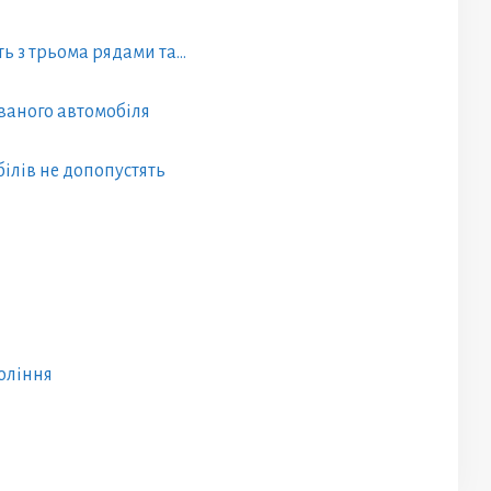
ть з трьома рядами та…
ваного автомобіля
білів не допопустять
коління