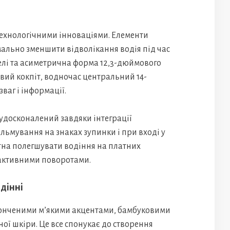
технологічними інноваціями. Елементи
ально зменшити відволікання водія під час
елі та асиметрична форма 12,3-дюймового
ий кокпіт, водночас центральний 14-
ваг і інформації.
удосконалений завдяки інтеграції
льмування на знаках зупинки і при вході у
атна полегшувати водіння на платних
 активними поворотами.
дінні
тонченими м’якими акцентами, бамбуковими
ої шкіри. Це все спонукає до створення