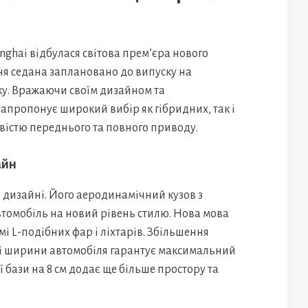
nghai відбулася світова прем’єра нового
ння седана заплановано до випуску на
у. Вражаючи своїм дизайном та
апропонує широкий вибір як гібридних, так і
вістю переднього та повного приводу.
айн
 дизайні. Його аеродинамічний кузов з
томобіль на новий рівень стилю. Нова мова
і L-подібних фар і ліхтарів. Збільшення
и і ширини автомобіля гарантує максимальний
 бази на 8 см додає ще більше простору та