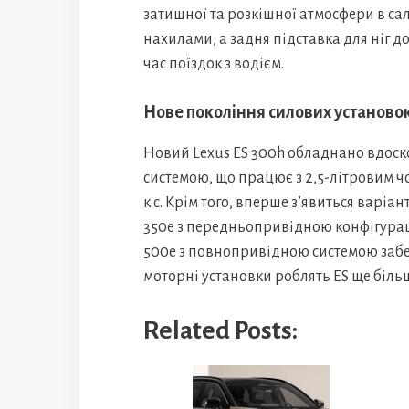
затишної та розкішної атмосфери в са
нахилами, а задня підставка для ніг 
час поїздок з водієм.
Нове покоління силових установо
Новий Lexus ES 300h обладнано вдо
системою, що працює з 2,5-літровим 
к.с. Крім того, вперше з’явиться варі
350e з передньопривідною конфігураціє
500e з повнопривідною системою забезп
моторні установки роблять ES ще біл
Related Posts: