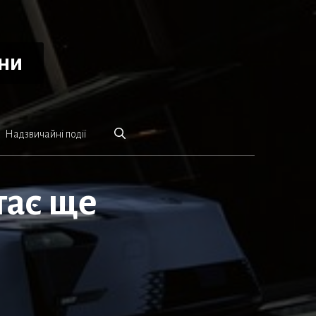
ини
Надзвичайні події
тає ще