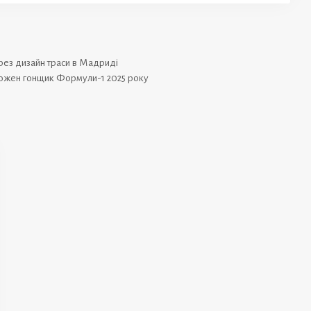
рез дизайн траси в Мадриді
є кожен гонщик Формули-1 2025 року