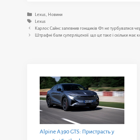
Категорії
Lexus
,
Новини
Позначки
Lexus
Карлос Сайнс запевнив гонщиків Ф1 не турбуватися че
Штрафні бали суперліцензії: що це таке і скільки ма
Alpine A390 GTS: Пристрасть у