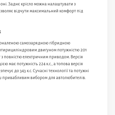
лоні. Заднє крісло можна налаштувати з
дозволяє відчути максимальний комфорт під
к
сконаленою самозарядною гібридною
чотирициліндровим двигуном потужністю 201
ант з повністю електричним приводом. Версія
ю має потужність 224 к.с., а топова версія
ечує до 343 к.с. Сучасні технології та потужні
ьш привабливим вибором для автолюбителів.