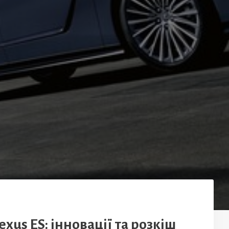
xus ES: інновації та розкіш