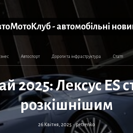
тоМотоКлуб - автомобільні нов
ізнес
Автоспорт
Дороги та інфраструктура
Статті
й 2025: Лексус ES с
розкішнішим
26 Квітня, 2025
•
petrenko