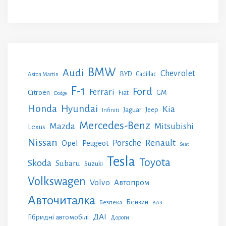
BMW
Audi
Chevrolet
BYD
Cadillac
Aston Martin
F-1
Ford
Ferrari
Citroen
GM
Fiat
Dodge
Honda
Hyundai
Kia
Jeep
Jaguar
Infiniti
Mercedes-Benz
Mazda
Mitsubishi
Lexus
Nissan
Renault
Porsche
Opel
Peugeot
Seat
Tesla
Toyota
Skoda
Subaru
Suzuki
Volkswagen
Volvo
Автопром
Авточиталка
Бензин
Безпека
ВАЗ
ДАІ
Гібридні автомобілі
Дороги