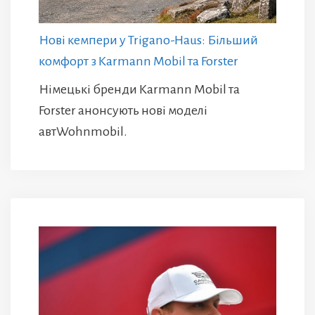
Нові кемпери у Trigano-Haus: Більший
комфорт з Karmann Mobil та Forster
Німецькі бренди Karmann Mobil та
Forster анонсують нові моделі
автWohnmobil.