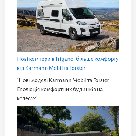
Нові кемпери в Trigano: більше комфорту
від Karmann Mobil та Forster
"Нові моделі Karmann Mobil та Forster:
Еволюція комфортних будинків на
колесах"