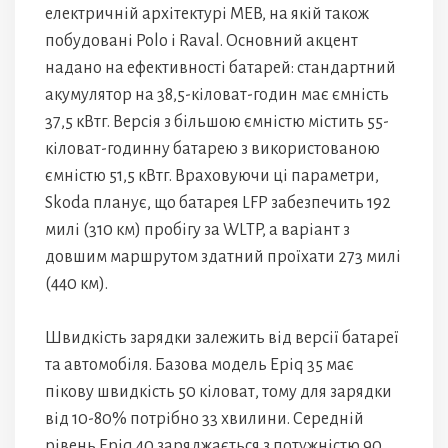
електричній архітектурі MEB, на якій також
побудовані Polo і Raval. Основний акцент
надано на ефективності батарей: стандартний
акумулятор на 38,5-кіловат-годин має ємність
37,5 кВтг. Версія з більшою ємністю містить 55-
кіловат-годинну батарею з використованою
ємністю 51,5 кВтг. Враховуючи ці параметри,
Skoda планує, що батарея LFP забезпечить 192
милі (310 км) пробігу за WLTP, а варіант з
довшим маршрутом здатний проїхати 273 милі
(440 км).
Швидкість зарядки залежить від версії батареї
та автомобіля. Базова модель Epiq 35 має
пікову швидкість 50 кіловат, тому для зарядки
від 10-80% потрібно 33 хвилини. Середній
рівень Epiq 40 заряджається з потужністю 90