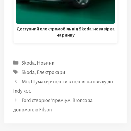
Доступний електромобіль від Skoda: нова зірка
на ринку
Категорії
Skoda
,
Новини
Позначки
Skoda
,
Електрокари
Мік Шумахер: голоси в голові на шляху до
Indy 500
Ford створює ‘преміум’ Bronco за
допомогою Filson