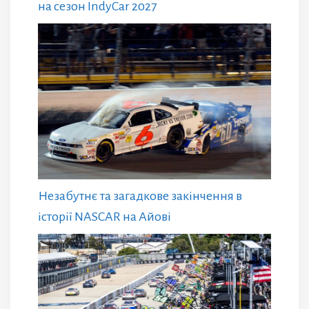
на сезон IndyCar 2027
Незабутнє та загадкове закінчення в
історії NASCAR на Айові