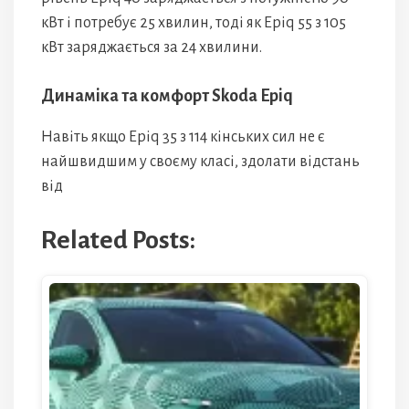
кВт і потребує 25 хвилин, тоді як Epiq 55 з 105
кВт заряджається за 24 хвилини.
Динаміка та комфорт Skoda Epiq
Навіть якщо Epiq 35 з 114 кінських сил не є
найшвидшим у своєму класі, здолати відстань
від
Related Posts: