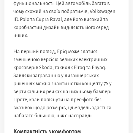
функціональності. Цей автомобіль багато в
чому схожий на своїх побратимів, Volkswagen
ID. Polo та Cupra Raval, але його високий та
коробчастий дизайн виділяють його серед
інших.
На перший погляд, Epiq може здатися
зменшеною версією великих електричних
кросоверів Skoda, таких як Elroq та Enyaq.
Завдяки заграванню у дизайнерських
рішеннях можна знайти нотки концепту 7S у
вертикальних рейках на нижньому бампері.
Проте, коли поглянути на прес-фото без
вказівок щодо розмірів, ця модель здається
набагато більшою, ніж є насправді.
Компактність з комфортом