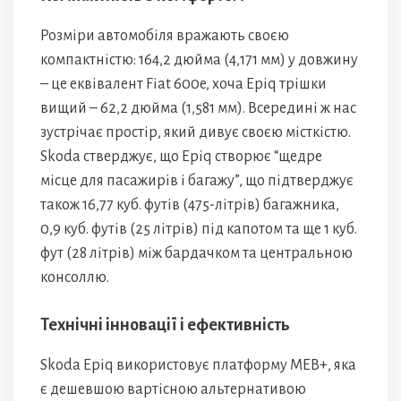
Розміри автомобіля вражають своєю
компактністю: 164,2 дюйма (4,171 мм) у довжину
– це еквівалент Fiat 600e, хоча Epiq трішки
вищий – 62,2 дюйма (1,581 мм). Всередині ж нас
зустрічає простір, який дивує своєю місткістю.
Skoda стверджує, що Epiq створює “щедре
місце для пасажирів і багажу”, що підтверджує
також 16,77 куб. футів (475-літрів) багажника,
0,9 куб. футів (25 літрів) під капотом та ще 1 куб.
фут (28 літрів) між бардачком та центральною
консоллю.
Технічні інновації і ефективність
Skoda Epiq використовує платформу MEB+, яка
є дешевшою вартісною альтернативою