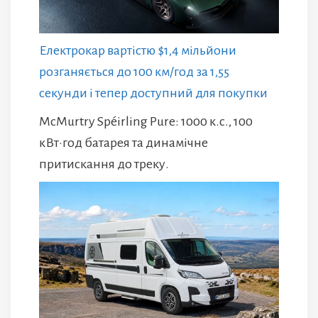
Електрокар вартістю $1,4 мільйони
розганяється до 100 км/год за 1,55
секунди і тепер доступний для покупки
McMurtry Spéirling Pure: 1000 к.с., 100
кВт·год батарея та динамічне
притискання до треку.