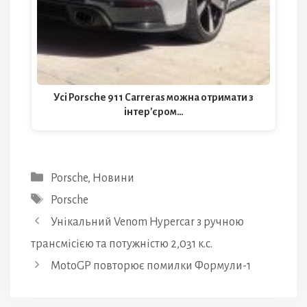
Усі Porsche 911 Carreras можна отримати з
інтер'єром…
Категорії
Porsche
,
Новини
Позначки
Porsche
Унікальний Venom Hypercar з ручною
трансмісією та потужністю 2,031 к.с.
MotoGP повторює помилки Формули-1