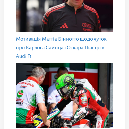
Мотивація Маттіа Біннотто щодо чуток
про Карлоса Сайнца і Оскара Піастрі в
Audi F1