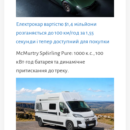
Електрокар вартістю $1,4 мільйони
розганяється до 100 км/год за 1,55
секунди і тепер доступний для покупки
McMurtry Spéirling Pure: 1000 к.с., 100
кВт·год батарея та динамічне
притискання до треку.