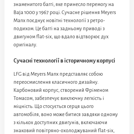
знаменитого баггі, яке принесло перемогу на
Baja 1000 у 1967 році. Сучасне рішення Meyers
Manx поєднує новітні технології з ретро-
подихом. Це баггі на задньому приводі з
двигуном flat-six, що вдало відтворює дух
оригіналу.
Сучасні технології в історичному корпусі
LFG від Meyers Manx представляє собою
переосмислення класичного дизайну.
Карбоновий корпус, створений Фріменом
Томасом, забезпечує виключну легкість і
міцність. Що стосується серця цього
автомобіля, воно може битися завдяки одному
з кількох доступних двигунів, включаючи
знаковий повітряно-охолоджуваний flat-six,