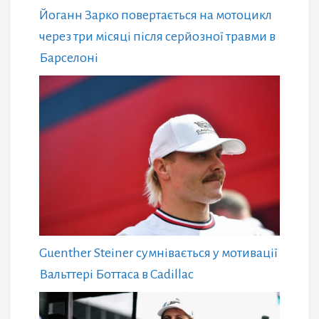
Йоганн Зарко повертається на мотоцикл
через три місяці після серйозної травми в
Барселоні
Guenther Steiner сумнівається у мотивації
Вальттері Боттаса в Cadillac