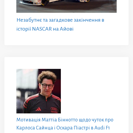
Незабутнє та загадкове закінчення в
історії NASCAR на Айові
Мотивація Маттіа Біннотто щодо чуток про
Карлоса Сайнца і Оскара Піастрі в Audi F1