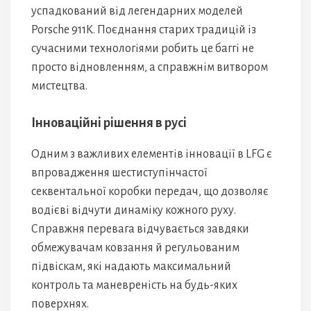
успадкований від легендарних моделей
Porsche 911K. Поєднання старих традицій із
сучасними технологіями робить це баггі не
просто відновленням, а справжнім витвором
мистецтва.
Інноваційні рішення в русі
Одним з важливих елементів інновації в LFG є
впровадження шестиступінчастої
секвентальної коробки передач, що дозволяє
водієві відчути динаміку кожного руху.
Справжня перевага відчувається завдяки
обмежувачам ковзання й регульованим
підвіскам, які надають максимальний
контроль та маневреність на будь-яких
поверхнях.