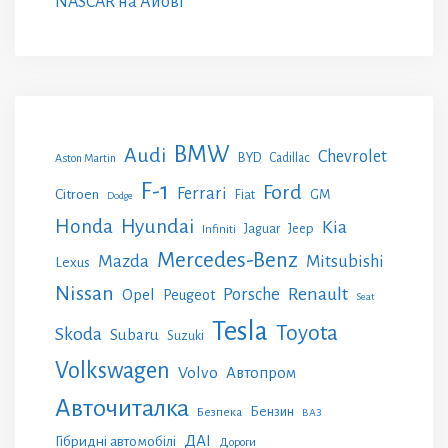
NASCAR на Айові
BMW
Audi
Chevrolet
BYD
Cadillac
Aston Martin
F-1
Ford
Ferrari
Citroen
GM
Fiat
Dodge
Honda
Hyundai
Kia
Jeep
Jaguar
Infiniti
Mercedes-Benz
Mazda
Mitsubishi
Lexus
Nissan
Renault
Porsche
Opel
Peugeot
Seat
Tesla
Toyota
Skoda
Subaru
Suzuki
Volkswagen
Volvo
Автопром
Авточиталка
Бензин
Безпека
ВАЗ
ДАІ
Гібридні автомобілі
Дороги