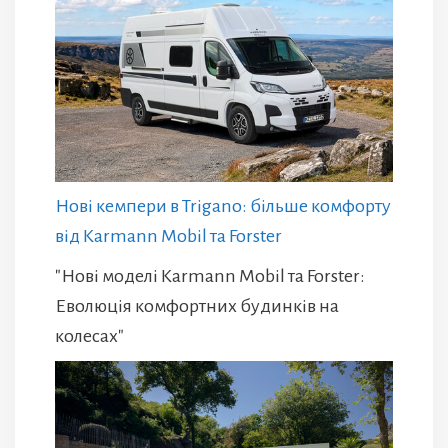
Нові кемпери в Trigano: більше комфорту
від Karmann Mobil та Forster
"Нові моделі Karmann Mobil та Forster:
Еволюція комфортних будинків на
колесах"