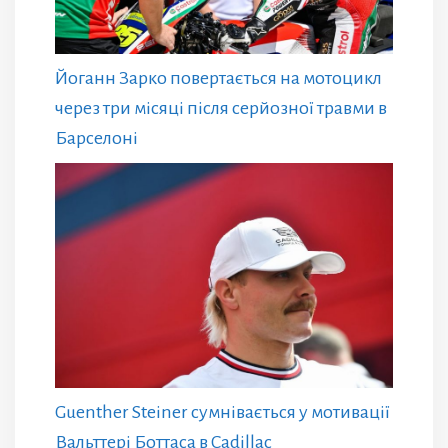
Йоганн Зарко повертається на мотоцикл
через три місяці після серйозної травми в
Барселоні
Guenther Steiner сумнівається у мотивації
Вальттері Боттаса в Cadillac