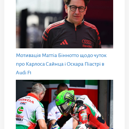
Мотивація Маттіа Біннотто щодо чуток
про Карлоса Сайнца і Оскара Піастрі в
Audi F1