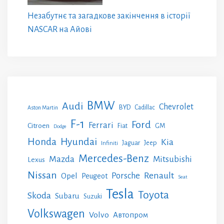
Незабутнє та загадкове закінчення в історії
NASCAR на Айові
BMW
Audi
Chevrolet
BYD
Cadillac
Aston Martin
F-1
Ford
Ferrari
Citroen
GM
Fiat
Dodge
Honda
Hyundai
Kia
Jeep
Jaguar
Infiniti
Mercedes-Benz
Mazda
Mitsubishi
Lexus
Nissan
Renault
Porsche
Opel
Peugeot
Seat
Tesla
Toyota
Skoda
Subaru
Suzuki
Volkswagen
Volvo
Автопром