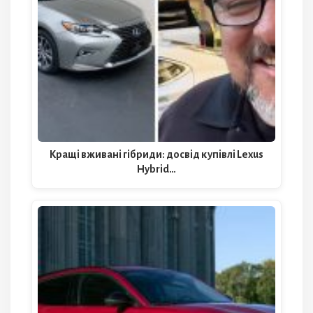
Кращі вживані гібриди: досвід купівлі Lexus
Hybrid…