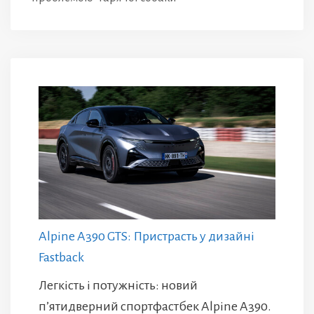
Alpine A390 GTS: Пристрасть у дизайні
Fastback
Легкість і потужність: новий
п’ятидверний спортфастбек Alpine A390.