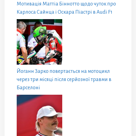
Мотивація Маттіа Біннотто щодо чуток про
Карлоса Сайнца і Оскара Піастрі в Audi F1
Йоганн Зарко повертається на мотоцикл
через три місяці після серйозної травми в
Барселоні