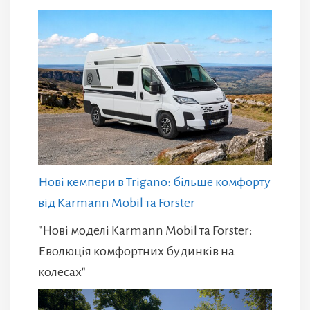
Нові кемпери в Trigano: більше комфорту
від Karmann Mobil та Forster
"Нові моделі Karmann Mobil та Forster:
Еволюція комфортних будинків на
колесах"