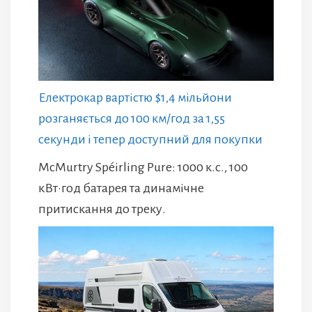
Електрокар вартістю $1,4 мільйони
розганяється до 100 км/год за 1,55
секунди і тепер доступний для покупки
McMurtry Spéirling Pure: 1000 к.с., 100
кВт·год батарея та динамічне
притискання до треку.