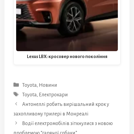
Lexus LBX: кросовер нового покоління
Категорії
Toyota
,
Новини
Позначки
Toyota
,
Електрокари
Антонеллі робить вирішальний крок у
захопливому трилері в Монреалі
Водії електромобілів зіткнулися з новою
проблемою “гарячої собаки”