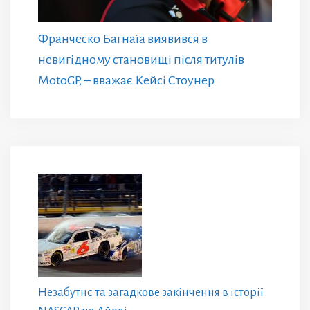
Франческо Багнаїа виявився в
невигідному становищі після титулів
MotoGP, – вважає Кейсі Стоунер
Незабутнє та загадкове закінчення в історії