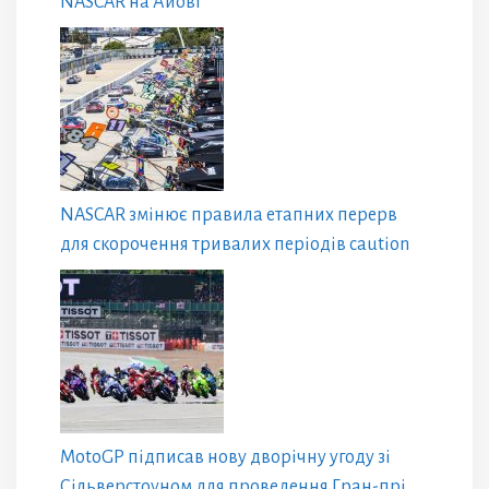
NASCAR на Айові
NASCAR змінює правила етапних перерв
для скорочення тривалих періодів caution
MotoGP підписав нову дворічну угоду зі
Сільверстоуном для проведення Гран-прі