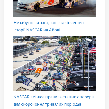
Незабутнє та загадкове закінчення в
історії NASCAR на Айові
NASCAR змінює правила етапних перерв
для скорочення тривалих періодів