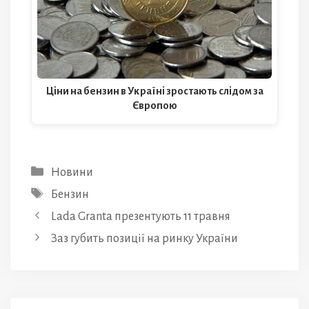
Ціни на бензин в Україні зростають слідом за
Європою
Категорії
Новини
Позначки
Бензин
Lada Granta презентують 11 травня
Заз губить позиції на ринку України