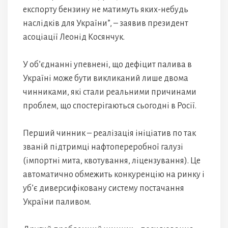
експорту бензину не матимуть яких-небудь
наслідків для України”, – заявив президент
асоціації Леонід Косянчук.
У об’єднанні упевнені, що дефіцит палива в
Україні може бути викликаний лише двома
чинниками, які стали реальними причинами
проблем, що спостерігаються сьогодні в Росії.
Перший чинник – реалізація ініціатив по так
званій підтримці нафтопереробної галузі
(імпортні мита, квотування, ліцензування). Це
автоматично обмежить конкуренцію на ринку і
уб’є диверсифіковану систему постачання
України паливом.