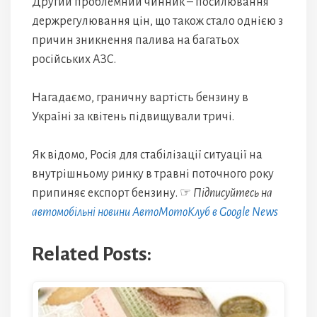
Другий проблемний чинник – посилювання
держрегулювання цін, що також стало однією з
причин зникнення палива на багатьох
російських АЗС.
Нагадаємо, граничну вартість бензину в
Україні за квітень підвищували тричі.
Як відомо, Росія для стабілізації ситуації на
внутрішньому ринку в травні поточного року
припиняє експорт бензину. ☞
Підписуйтесь на
автомобільні новини АвтоМотоКлуб в Google News
Related Posts: