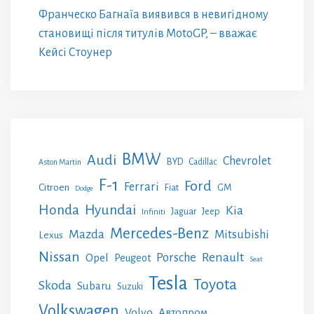
Франческо Багнаїа виявився в невигідному
становищі після титулів MotoGP, – вважає
Кейсі Стоунер
BMW
Audi
Chevrolet
BYD
Cadillac
Aston Martin
F-1
Ford
Ferrari
Citroen
GM
Fiat
Dodge
Honda
Hyundai
Kia
Jeep
Jaguar
Infiniti
Mercedes-Benz
Mazda
Mitsubishi
Lexus
Nissan
Renault
Porsche
Opel
Peugeot
Seat
Tesla
Toyota
Skoda
Subaru
Suzuki
Volkswagen
Volvo
Автопром