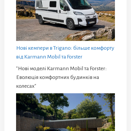
Нові кемпери в Trigano: більше комфорту
від Karmann Mobil та Forster
"Нові моделі Karmann Mobil та Forster:
Еволюція комфортних будинків на
колесах"