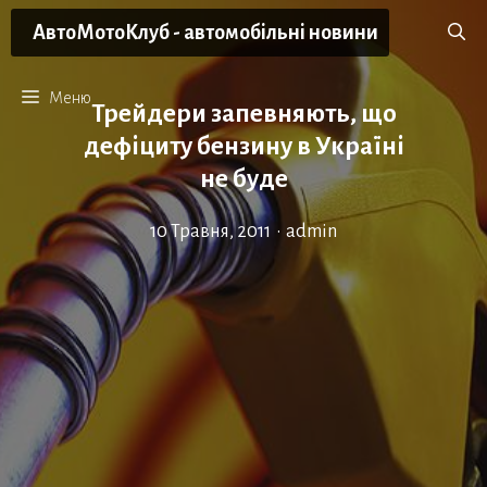
Перейти
АвтоМотоКлуб - автомобільні новини
до
вмісту
Меню
Трейдери запевняють, що
дефіциту бензину в Україні
не буде
10 Травня, 2011
•
admin