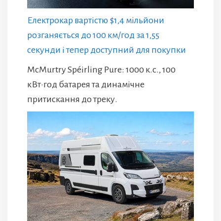
Електрокар вартістю $1,4 мільйони
розганяється до 100 км/год за 1,55
секунди і тепер доступний для покупки
McMurtry Spéirling Pure: 1000 к.с., 100
кВт·год батарея та динамічне
притискання до треку.