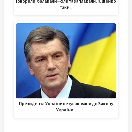
Говорили, балакали – сіли та заплакали. Ющенко
таки…
Президента України ветував зміни до Закону
України…