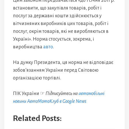
Цим законом передбачається «до 1 січня 2011 р.
встановити, що закупівля товарів, робіт і
послуг за державні кошти здійснюється у
вітчизняних виробників цих товарів, робіт і
послуг, окрім товарів, які не виробляються в
Україні». Норма стосується, зокрема, і
виробництва
авто
.
На думку Президента, ця норма не відповідає
зобов’язанням України перед Світовою
організацією торгівлі.
ПІК України ☞
Підписуйтесь на
автомобільні
новини АвтоМотоКлуб в Google News
Related Posts: