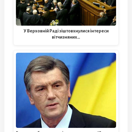
У Верховній Раді зіштовхнулися інтереси
вітчизняних…