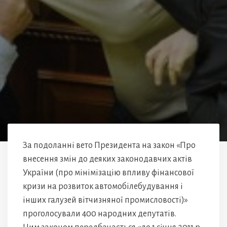
За подоланні вето Президента на закон «Про
внесення змін до деяких законодавчих актів
України (про мінімізацію впливу фінансової
кризи на розвиток автомобілебудування і
інших галузей вітчизняної промисловості)»
проголосували 400 народних депутатів.