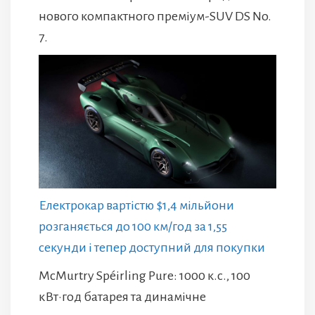
нового компактного преміум-SUV DS No.
7.
Електрокар вартістю $1,4 мільйони
розганяється до 100 км/год за 1,55
секунди і тепер доступний для покупки
McMurtry Spéirling Pure: 1000 к.с., 100
кВт·год батарея та динамічне