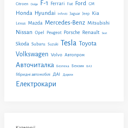
F-1
Ford
Ferrari
Citroen
GM
Fiat
Dodge
Honda
Hyundai
Kia
Jeep
Jaguar
Infiniti
Mercedes-Benz
Mazda
Mitsubishi
Lexus
Nissan
Renault
Porsche
Opel
Peugeot
Seat
Tesla
Toyota
Skoda
Subaru
Suzuki
Volkswagen
Volvo
Автопром
Авточиталка
Бензин
Безпека
ВАЗ
ДАІ
Гібридні автомобілі
Дороги
Електрокари