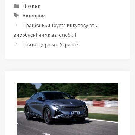
Категорії
Новини
Позначки
Автопром
Працівники Toyota викуповують
вироблені ними автомобілі
Платні дороги в Україні?