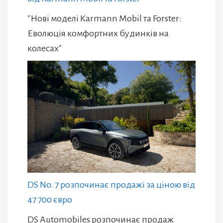
"Нові моделі Karmann Mobil та Forster:
Еволюція комфортних будинків на
колесах"
DS No. 7 розпочинає продажі за ціною від
47 700 євро
DS Automobiles розпочинає продаж