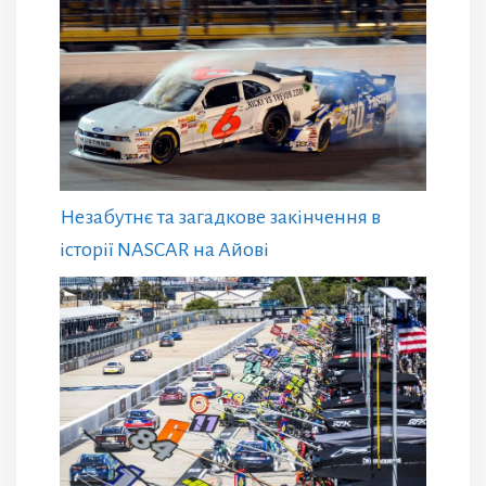
Незабутнє та загадкове закінчення в
історії NASCAR на Айові