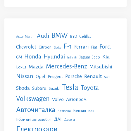
BMW
Audi
BYD
Cadillac
Aston Martin
F-1
Ford
Chevrolet
Ferrari
Citroen
Fiat
Dodge
Honda
Hyundai
Kia
GM
Jeep
Jaguar
Infiniti
Mercedes-Benz
Mazda
Mitsubishi
Lexus
Nissan
Renault
Porsche
Opel
Peugeot
Seat
Tesla
Toyota
Skoda
Subaru
Suzuki
Volkswagen
Volvo
Автопром
Авточиталка
Бензин
Безпека
ВАЗ
ДАІ
Гібридні автомобілі
Дороги
Електрокари