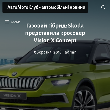
Перейти
АвтоМотоКлуб - автомобільні новини
до
вмісту
Меню
Газовий гібрид: Skoda
представила кросовер
Vision X Concept
5 Березня, 2018
•
admin