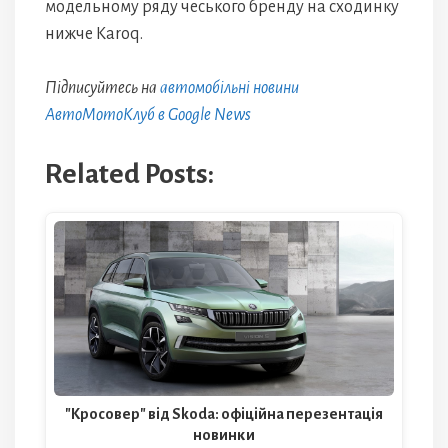
модельному ряду чеського бренду на сходинку
нижче Karoq.
Підписуйтесь на
автомобільні новини
АвтоМотоКлуб в Google News
Related Posts:
"Кросовер" від Skoda: офіційна перезентація
новинки