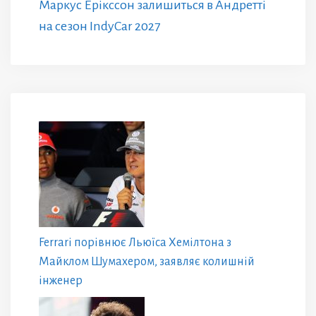
Маркус Ерікссон залишиться в Андретті
на сезон IndyCar 2027
Ferrari порівнює Льюїса Хемілтона з
Майклом Шумахером, заявляє колишній
інженер