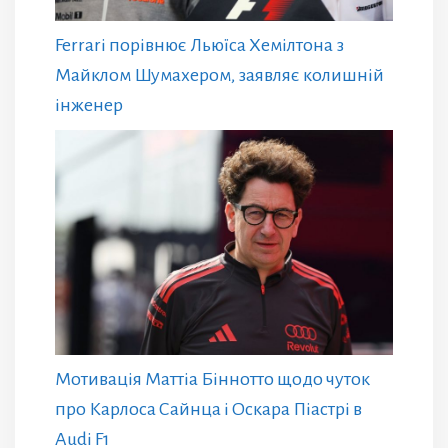
Ferrari порівнює Льюїса Хемілтона з
Майклом Шумахером, заявляє колишній
інженер
Мотивація Маттіа Біннотто щодо чуток
про Карлоса Сайнца і Оскара Піастрі в
Audi F1