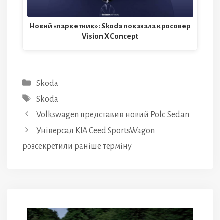
Новий «паркетник»: Skoda показала кросовер
Vision X Concept
Категорії
Skoda
Позначки
Skoda
Volkswagen представив новий Polo Sedan
Універсал KIA Ceed SportsWagon
розсекретили раніше терміну