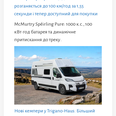
розганяється до 100 км/год за 1,55
секунди і тепер доступний для покупки
McMurtry Spéirling Pure: 1000 к.с., 100
кВт·год батарея та динамічне
притискання до треку.
Нові кемпери у Trigano-Haus: Більший