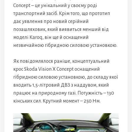
Concept – це унікальний у своєму роді
транспортний засіб. Крім того, що прототип
дає уявлення про новий серійний
позашляховик, який виявиться менший від
моделі Karoq, він ще й оснащений
незвичайною гібридною силовою установкою.
Як повідомлялося раніше, концептуальний
крос Skoda Vision X Concept оснащений
гібридною силовою установкою, до складу якої
входить 1,5-літровий ДВЗ з наддувом, який
працює на природному газі. Потужність – 130
кінських сил. Крутний момент – 250 Нм.