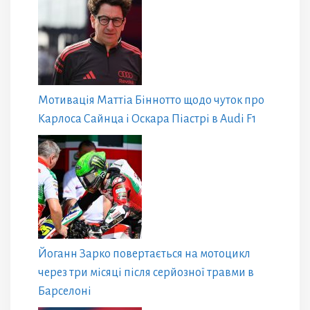
Мотивація Маттіа Біннотто щодо чуток про
Карлоса Сайнца і Оскара Піастрі в Audi F1
Йоганн Зарко повертається на мотоцикл
через три місяці після серйозної травми в
Барселоні