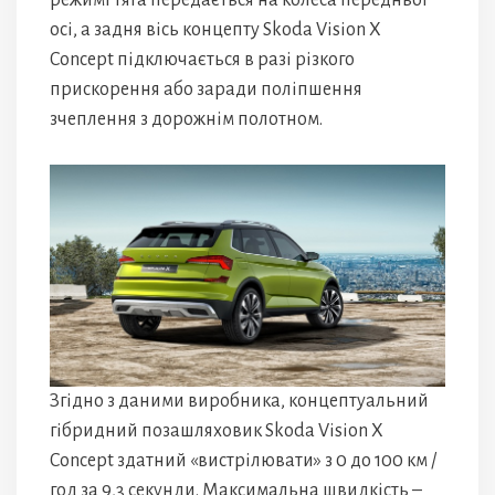
осі, а задня вісь концепту Skoda Vision X
Concept підключається в разі різкого
прискорення або заради поліпшення
зчеплення з дорожнім полотном.
Згідно з даними виробника, концептуальний
гібридний позашляховик Skoda Vision X
Concept здатний «вистрілювати» з 0 до 100 км /
год за 9,3 секунди. Максимальна швидкість –