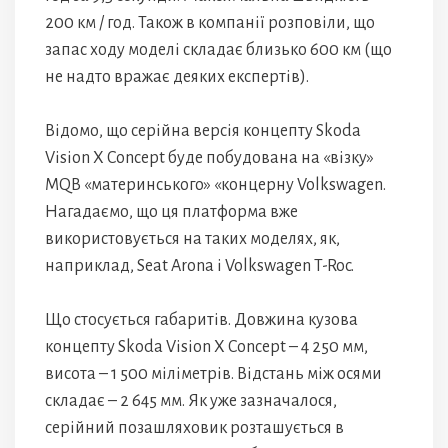
200 км / год. Також в компанії розповіли, що
запас ходу моделі складає близько 600 км (що
не надто вражає деяких експертів).
Відомо, що серійна версія концепту Skoda
Vision X Concept буде побудована на «візку»
MQB «материнського» «концерну Volkswagen.
Нагадаємо, що ця платформа вже
використовується на таких моделях, як,
наприклад, Seat Arona і Volkswagen T-Roc.
Що стосується габаритів. Довжина кузова
концепту Skoda Vision X Concept – 4 250 мм,
висота – 1 500 міліметрів. Відстань між осями
складає – 2 645 мм. Як уже зазначалося,
серійний позашляховик розташується в