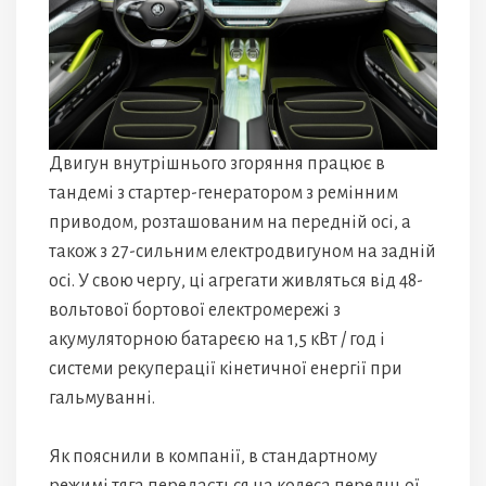
Двигун внутрішнього згоряння працює в
тандемі з стартер-генератором з ремінним
приводом, розташованим на передній осі, а
також з 27-сильним електродвигуном на задній
осі. У свою чергу, ці агрегати живляться від 48-
вольтової бортової електромережі з
акумуляторною батареєю на 1,5 кВт / год і
системи рекуперації кінетичної енергії при
гальмуванні.
Як пояснили в компанії, в стандартному
режимі тяга передається на колеса передньої