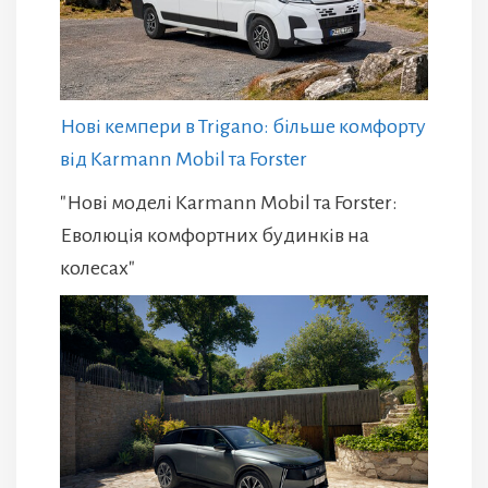
Нові кемпери в Trigano: більше комфорту
від Karmann Mobil та Forster
"Нові моделі Karmann Mobil та Forster:
Еволюція комфортних будинків на
колесах"