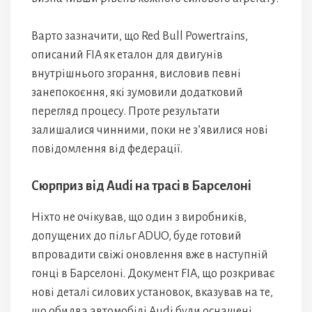
Варто зазначити, що Red Bull Powertrains,
описаний FIA як еталон для двигунів
внутрішнього згорання, висловив певні
занепокоєння, які зумовили додатковий
перегляд процесу. Проте результати
залишалися чинними, поки не з’явилися нові
повідомлення від федерації.
Сюрприз від Audi на трасі в Барселоні
Ніхто не очікував, що один з виробників,
допущених до пільг ADUO, буде готовий
впровадити свіжі оновлення вже в наступній
гонці в Барселоні. Документ FIA, що розкриває
нові деталі силових установок, вказував на те,
що обидва автомобілі Audi були оснащені