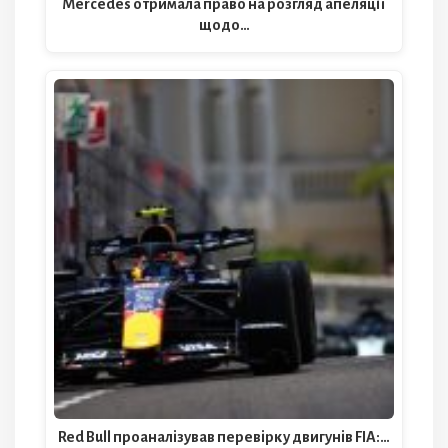
Mercedes отримала право на розгляд апеляції
щодо…
Red Bull проаналізував перевірку двигунів FIA:…