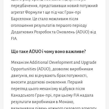
передбачення, представивши новий потужний
агрегат Формули 1 ще під час Гран-прі
Барселони. Це стало можливим після
оголошення результатів першого періоду
Додаткових Розробок та Оновлень (ADUO) від
FIA.
Що таке ADUO і чому воно важливе?
Механізм Additional Development and Upgrade
Opportunities (ADUO), дозволяє виробникам
двигунів, які відчувають брак потужності,
вносити додаткові оновлення. Перший
перегляд цього механізму відбувся після
Канадського Гран-прі, при цьому FIA надала
результати виробникам в Монако,
визначивши рівень кожного силового агрегату.