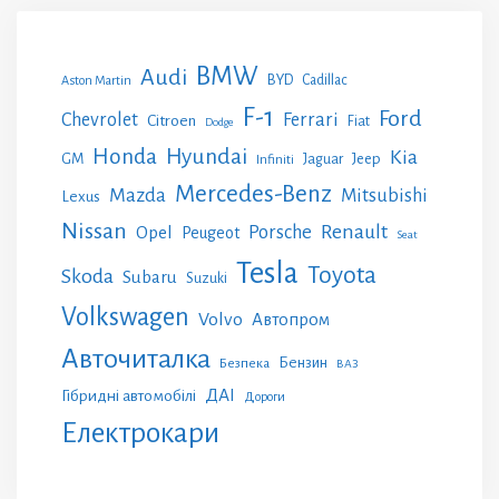
BMW
Audi
BYD
Cadillac
Aston Martin
F-1
Ford
Chevrolet
Ferrari
Citroen
Fiat
Dodge
Honda
Hyundai
Kia
GM
Jeep
Jaguar
Infiniti
Mercedes-Benz
Mazda
Mitsubishi
Lexus
Nissan
Renault
Porsche
Opel
Peugeot
Seat
Tesla
Toyota
Skoda
Subaru
Suzuki
Volkswagen
Volvo
Автопром
Авточиталка
Бензин
Безпека
ВАЗ
ДАІ
Гібридні автомобілі
Дороги
Електрокари