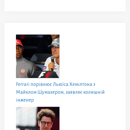
Ferrari порівнює Льюїса Хемілтона з
Майклом Шумахером, заявляє колишній
інженер