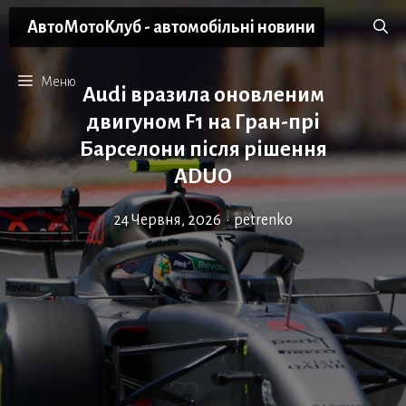
Перейти
АвтоМотоКлуб - автомобільні новини
до
вмісту
Меню
Audi вразила оновленим
двигуном F1 на Гран-прі
Барселони після рішення
ADUO
24 Червня, 2026
•
petrenko