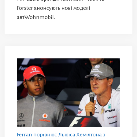
Forster анонсують нові моделі
автWohnmobil.
Ferrari порівнює Льюїса Хемілтона з