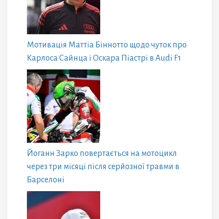
Мотивація Маттіа Біннотто щодо чуток про
Карлоса Сайнца і Оскара Піастрі в Audi F1
Йоганн Зарко повертається на мотоцикл
через три місяці після серйозної травми в
Барселоні