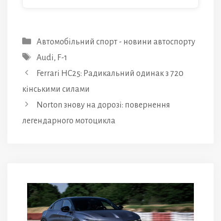
Категорії
Автомобільний спорт - новини автоспорту
Позначки
Audi
,
F-1
Ferrari HC25: Радикальний одинак з 720
кінськими силами
Norton знову на дорозі: повернення
легендарного мотоцикла