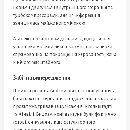
новими двигунами внутрішнього згорання та
турбокомпресорами, але ця інформація
залишилась майже непоміченою.
Автоексперти згодом дізналися, що ці силові
установки містили декілька змін, насамперед
спрямованих на покращення керованості, хоча
й нічого масштабного.
Забіг на випередження
Швидка реакція Audi викликала здивування у
багатьох спостерігачів та підкреслила, як довго
проєкт уже тривав за кулісами в Інґольштадті
та Хінвілі. Видозмінені двигуни були фактично
готові, очікували лише регуляторного