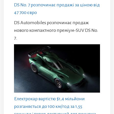
DS No. 7 розпочинає продажі за ціною від
47 700 євро
DS Automobiles розпочинає продаж
нового компактного преміум-SUV DS No.
7.
Електрокар вартістю $1,4 мільйони
розганяється до 100 км/год за 1,55