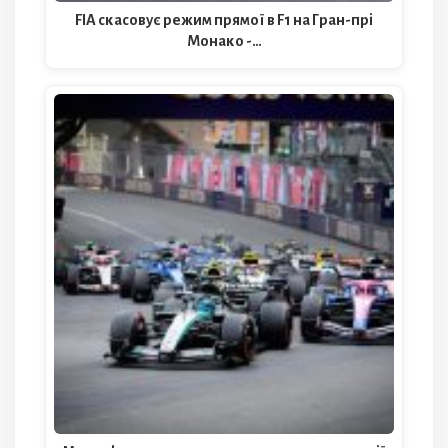
FIA скасовує режим прямої в F1 на Гран-прі
Монако -…