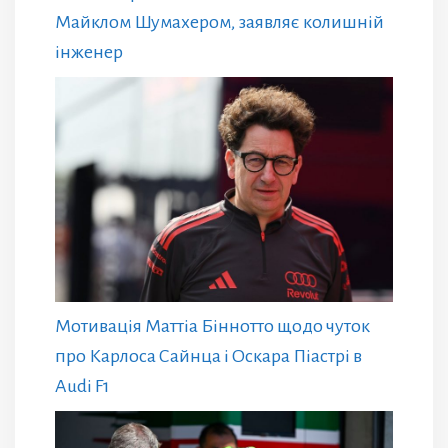
Майклом Шумахером, заявляє колишній
інженер
Мотивація Маттіа Біннотто щодо чуток
про Карлоса Сайнца і Оскара Піастрі в
Audi F1