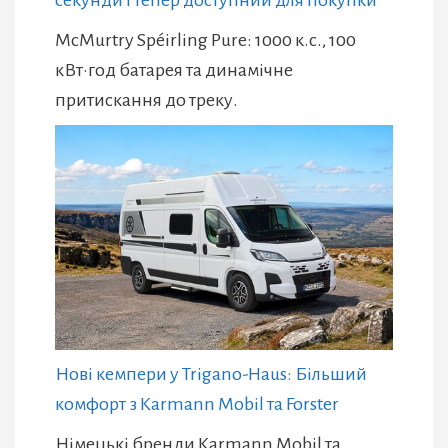
секунди і тепер доступний для покупки
McMurtry Spéirling Pure: 1000 к.с., 100
кВт·год батарея та динамічне
притискання до треку.
Нові кемпери у Trigano-Haus: Більший
комфорт з Karmann Mobil та Forster
Німецькі бренди Karmann Mobil та